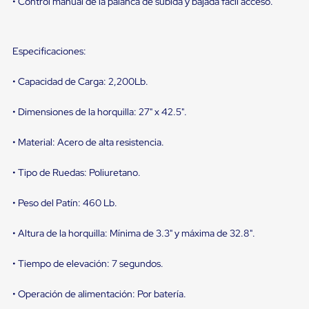
• Control manual de la palanca de subida y bajada fácil acceso.
Diablito
de
carga
Diablito
Especificaciones:
eléctrico
Diablito
manual
• Capacidad de Carga: 2,200Lb.
Plataformas
de
• Dimensiones de la horquilla: 27" x 42.5".
carga
Jaulas
de
• Material: Acero de alta resistencia.
Distribución
Ultima
• Tipo de Ruedas: Poliuretano.
Milla
Dollies
para
• Peso del Patín: 460 Lb.
Charolas
Plásticas
• Altura de la horquilla: Mínima de 3.3" y máxima de 32.8".
Contenedores
Metálicos
Colapsables
• Tiempo de elevación: 7 segundos.
Jaulas
de
• Operación de alimentación: Por batería.
Distribución