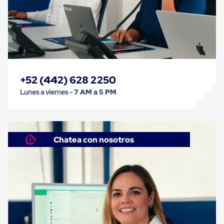
Soluciones
de
sujeción
de
carga
Fleje
compuesto
de
alta
+52 (442) 628 2250
resistencia
Lunes a viernes -
7 AM a 5 PM
Fleje
de
cordón
de
poliéster
Chatea con nosotros
fusionado
Fleje
de
poliéster
tejido
de
alta
resistencia
Gancho
para