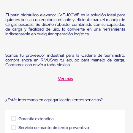
Ultima
Milla
Anti-
El patín hidráulico elevador LVE-100WE es la solución ideal para
Robo
quienes buscan un equipo confiable y eficiente para el manejo de
Hormiga
cargas pesadas. Su diseño robusto, combinado con su capacidad
Estanterías
de carga y facilidad de uso, lo convierte en una herramienta
Móviles
indispensable en cualquier operación logística.
MRO
Distribución
Equipos
Móviles
Somos tu proveedor industrial para la Cadena de Suministro,
compra ahora en RIVUSmx tu equipo para manejo de carga.
Diablitos
Contamos con envío a todo Mexico.
de
carga
Empaque
Ver más
y
Embalaje
Playo
Emplaye
¿Estás interesado en agregar los siguientes servicios?
Stretch
Film
Automatico
Garantía extendida
Emplaye
Manual
Servicio de mantenimiento preventivo
Plastico