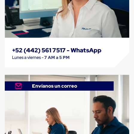
trinca
Hebillas
para
Fleje
de
poliéster
tejido
Hebillas
para
+52 (442) 561 7517 - WhatsApp
trinca
Trinca
Lunes a viernes -
7 AM a 5 PM
de
poliester
alta
resistencia
Bolsas
Envíanos un correo
para
viveros
Alambre
de
PET
Mallas
envolventes
Mallas
envolventes