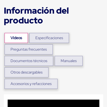
Plastico
Tarimas
Información del
de
Plastico
producto
para
Buenas
Prácticas
de
Manufactura
Videos
Especificaciones
Tarimas
de
Preguntas frecuentes
Plastico
para
Exportación
Documentos técnicos
Manuales
Tarimas
de
Plastico
Otros descargables
Rackeables
Tarimas
Accesorios y refacciones
de
Plastico
Multiusos
Esquineros
Angulos
de