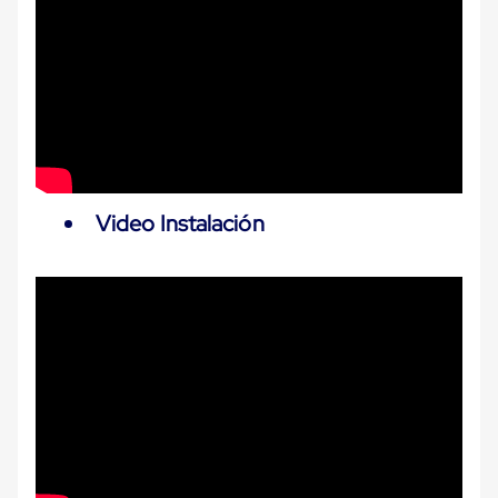
Cinta
de
Aislar
Cinta
de
Aluminio
Cinta
de
Papel
Cinta
de
Video Instalación
Seguridad
Masking
Tape
Cinta
Adhesiva
Transparente
y
Canela
Cinta
Flejadora
Cinta
Tipo
Diurex