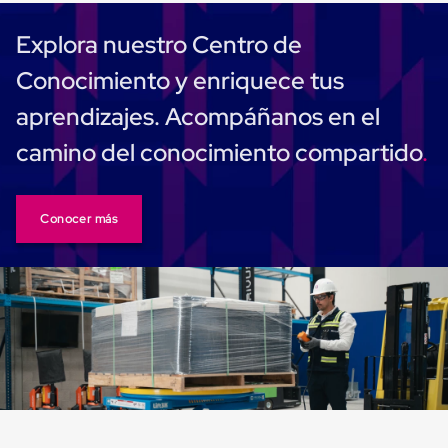
Monofilamento
Circular
Explora nuestro Centro de
Monofilamento
Costura
Conocimiento y enriquece tus
L
Para
aprendizajes. Acompáñanos en el
Envasado
Etiquetas
camino del conocimiento compartido
y
Ribbons
Etiquetas
Ribbons
Conocer más
Máquinas
de
emplaye
Dispensadores
de
Playo
Manual
Máquinas
emplayadoras
Máquinas
para
playo
automáticas