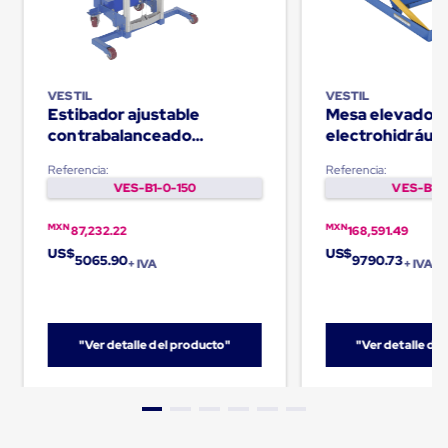
Caja
Super
Sacos
de
Rafia
Super
VESTIL
VESTIL
Sacos
Estibador ajustable
Mesa elevador
de
contrabalanceado
electrohidráuli
Rafia
Capacidad de 500Lb
- 3000lb
sin
Referencia:
Referencia:
personalizar
VES-B1-0-150
VES-B1-0
Super
Sacos
MXN
MXN
87,232.22
168,591.49
de
US$
US$
rafia
5065.90
9790.73
+ IVA
+ IVA
personalizados
Cable
de
Polipropileno
Rafia
"Ver detalle del producto"
"Ver detalle de
Fibrilada
Arpilla
Circular
Con
Etiqueta