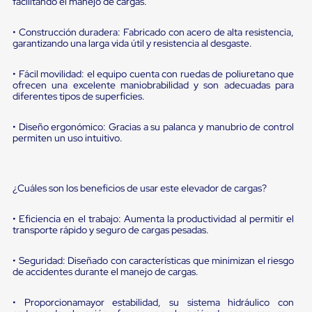
portátiles
facilitando el manejo de cargas.
de
Cargas
• Construcción duradera: Fabricado con acero de alta resistencia,
Convencionales
garantizando una larga vida útil y resistencia al desgaste.
Sellos
para
• Fácil movilidad: el equipo cuenta con ruedas de poliuretano que
Puertas
ofrecen una excelente maniobrabilidad y son adecuadas para
de
diferentes tipos de superficies.
andén
Sellos
de
• Diseño ergonómico: Gracias a su palanca y manubrio de control
Cabezal
permiten un uso intuitivo.
Fijo
Sellos
de
Cabezal
¿Cuáles son los beneficios de usar este elevador de cargas?
Colgante
Cortina
• Eficiencia en el trabajo: Aumenta la productividad al permitir el
Retenedores
transporte rápido y seguro de cargas pesadas.
de
andén
• Seguridad: Diseñado con características que minimizan el riesgo
Retenedores
de accidentes durante el manejo de cargas.
de
andén
con
• Proporcionamayor estabilidad, su sistema hidráulico con