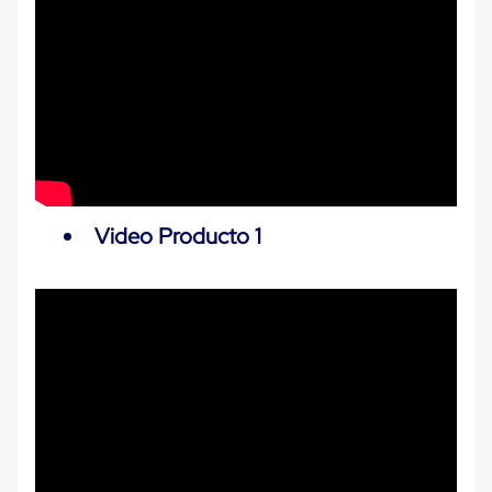
Carton
Plastico
Esquineros
de
Carton
Esquineros
Plasticos
Soluciones
de
Embalaje
Tiersheet
Layer
Video Producto 1
Pad
Plastico
Laminas
de
Carton
Tiersheet
Hojas
de
Carton
Anti
Deslizamiento
Separador
de