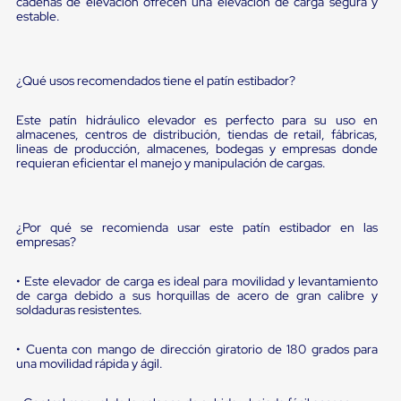
sistema
cadenas de elevación ofrecen una elevación de carga segura y
estable.
de
retención
de
ruedas
¿Qué usos recomendados tiene el patín estibador?
Retenedores
de
andén
Este patín hidráulico elevador es perfecto para su uso en
Automáticos
almacenes, centros de distribución, tiendas de retail, fábricas,
Retenedores
lineas de producción, almacenes, bodegas y empresas donde
de
requieran eficientar el manejo y manipulación de cargas.
Andén
Multi
Transportes
Controles
¿Por qué se recomienda usar este patín estibador en las
empresas?
de
Muelle/Andén
Controles
• Este elevador de carga es ideal para movilidad y levantamiento
de
de carga debido a sus horquillas de acero de gran calibre y
Muelle/Andén
soldaduras resistentes.
Básico
Controles
• Cuenta con mango de dirección giratorio de 180 grados para
de
una movilidad rápida y ágil.
Muelle/Andén
Integral