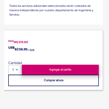
para
Todos los servicios adicionales seleccionados serán cotizados de
Emplayar
manera independiente por nuestro departamento de Ingeniería y
Preestirado
Servicio.
Pelicula
Plastica
Stretch
Hood
Manejo
de
carga
MXN
141,319.60
sin
US$
8206.95
tarimas
+ IVA
Slip
Sheet
Cantidad
Slip
Sheet
1
Agregar al carrito
de
Plastico
Comprar ahora
Slip
Sheet
de
Carton
Tarimas
Tarimas
de