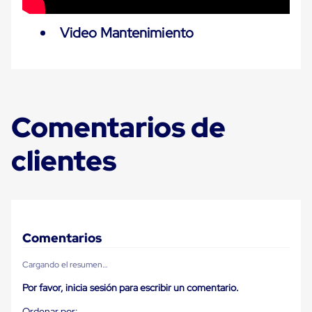
Despachador
de
Cinta
Video Mantenimiento
Fleje
Fleje
Plástico
PP
(Polipropileno)
Fleje
Plástico
Comentarios de
PET
(Polyester)
clientes
Fleje
de
Acero
Sellos
para
Fleje
Bolsas
Comentarios
de
aire
Bolsas
Cargando el resumen…
de
Aire
Por favor, inicia sesión para escribir un comentario.
Papel