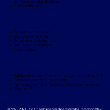
Refrigerantes
Servicios de valor al cliente
Acuosos
Crédito RIVUS®
Monitoreo
de
temperatura
Ayuda
Etiquetas
de
Temperatura
Preguntas frecuentes
Etiquetas
Solicitud de facturas
de
Seguimiento de ordenes
Temperatura
Recuperar contraseña
para
Contáctanos
producto
congelado
Etiquetas
Legal
de
Temperatura
para
Política de tratamiento de datos (aviso de privacidad)
producto
Términos y condiciones del sitio
fresco
Términos y condiciones descuentos y promociones
Etiquetas
Mapa del Sitio
de
Temperatura
para
vacunas
© 1997 - 2024, RIVUS®. Todos los derechos reservados. Tecnología Vtex |