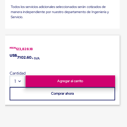
para
Todos los servicios adicionales seleccionados serán cotizados de
Emplayar
manera independiente por nuestro departamento de Ingeniería y
Preestirado
Servicio.
Pelicula
Plastica
Stretch
Hood
Manejo
de
carga
MXN
123,828.18
sin
US$
7102.60
tarimas
+ IVA
Slip
Sheet
Cantidad
Slip
Sheet
1
Agregar al carrito
de
Plastico
Comprar ahora
Slip
Sheet
de
Carton
Tarimas
Tarimas
de