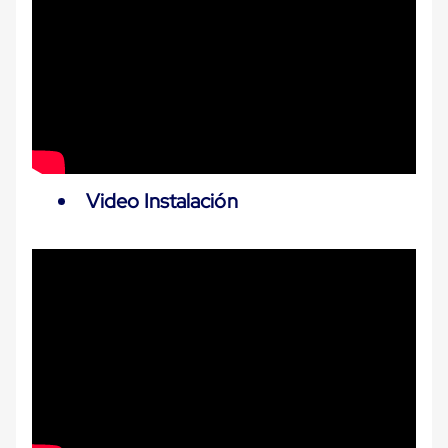
Cinta
de
Aislar
Cinta
de
Aluminio
Cinta
de
Papel
Cinta
de
Video Instalación
Seguridad
Masking
Tape
Cinta
Adhesiva
Transparente
y
Canela
Cinta
Flejadora
Cinta
Tipo
Diurex