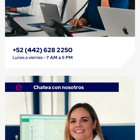
Soluciones
de
sujeción
de
carga
Fleje
compuesto
de
alta
+52 (442) 628 2250
resistencia
Lunes a viernes -
7 AM a 5 PM
Fleje
de
cordón
de
poliéster
Chatea con nosotros
fusionado
Fleje
de
poliéster
tejido
de
alta
resistencia
Gancho
para