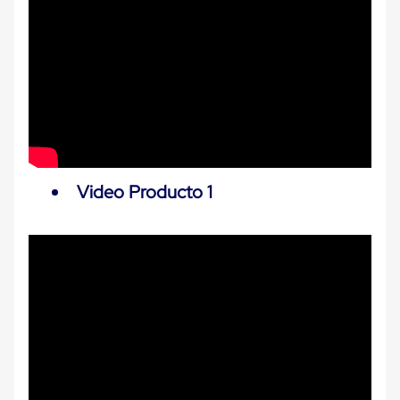
Carton
Plastico
Esquineros
de
Carton
Esquineros
Plasticos
Soluciones
de
Embalaje
Tiersheet
Layer
Video Producto 1
Pad
Plastico
Laminas
de
Carton
Tiersheet
Hojas
de
Carton
Anti
Deslizamiento
Separador
de