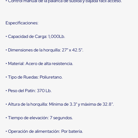
• Control manual de la palanca de subida y bajada fácil acceso.
Diablito
de
carga
Diablito
Especificaciones:
eléctrico
Diablito
manual
• Capacidad de Carga: 1,000Lb.
Plataformas
de
• Dimensiones de la horquilla: 27" x 42.5".
carga
Jaulas
de
• Material: Acero de alta resistencia.
Distribución
Ultima
• Tipo de Ruedas: Poliuretano.
Milla
Dollies
para
• Peso del Patín: 370 Lb.
Charolas
Plásticas
• Altura de la horquilla: Mínima de 3.3" y máxima de 32.8".
Contenedores
Metálicos
Colapsables
• Tiempo de elevación: 7 segundos.
Jaulas
de
• Operación de alimentación: Por batería.
Distribución