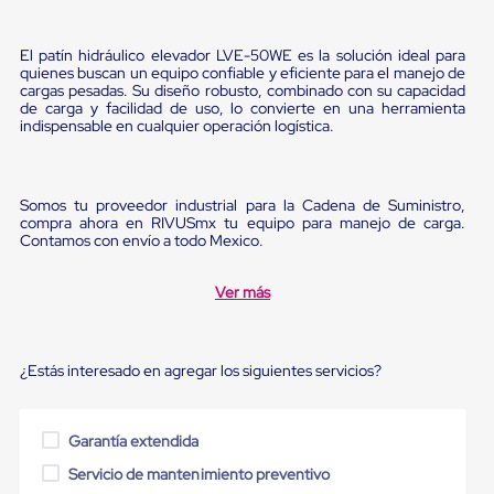
Ultima
Milla
Anti-
El patín hidráulico elevador LVE-50WE es la solución ideal para
Robo
quienes buscan un equipo confiable y eficiente para el manejo de
Hormiga
cargas pesadas. Su diseño robusto, combinado con su capacidad
Estanterías
de carga y facilidad de uso, lo convierte en una herramienta
Móviles
indispensable en cualquier operación logística.
MRO
Distribución
Equipos
Móviles
Somos tu proveedor industrial para la Cadena de Suministro,
compra ahora en RIVUSmx tu equipo para manejo de carga.
Diablitos
Contamos con envío a todo Mexico.
de
carga
Empaque
Ver más
y
Embalaje
Playo
Emplaye
¿Estás interesado en agregar los siguientes servicios?
Stretch
Film
Automatico
Garantía extendida
Emplaye
Manual
Servicio de mantenimiento preventivo
Plastico