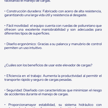
portátiles
facilitando el manejo de cargas.
de
Cargas
• Construcción duradera: Fabricado con acero de alta resistencia,
Convencionales
garantizando una larga vida útil y resistencia al desgaste.
Sellos
para
• Fácil movilidad: el equipo cuenta con ruedas de poliuretano que
Puertas
ofrecen una excelente maniobrabilidad y son adecuadas para
de
diferentes tipos de superficies.
andén
Sellos
de
• Diseño ergonómico: Gracias a su palanca y manubrio de control
Cabezal
permiten un uso intuitivo.
Fijo
Sellos
de
Cabezal
¿Cuáles son los beneficios de usar este elevador de cargas?
Colgante
Cortina
• Eficiencia en el trabajo: Aumenta la productividad al permitir el
Retenedores
transporte rápido y seguro de cargas pesadas.
de
andén
• Seguridad: Diseñado con características que minimizan el riesgo
Retenedores
de accidentes durante el manejo de cargas.
de
andén
con
• Proporcionamayor estabilidad, su sistema hidráulico con