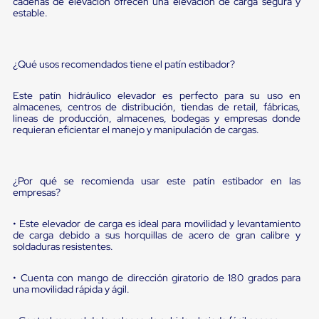
sistema
cadenas de elevación ofrecen una elevación de carga segura y
estable.
de
retención
de
ruedas
¿Qué usos recomendados tiene el patín estibador?
Retenedores
de
andén
Este patín hidráulico elevador es perfecto para su uso en
Automáticos
almacenes, centros de distribución, tiendas de retail, fábricas,
Retenedores
lineas de producción, almacenes, bodegas y empresas donde
de
requieran eficientar el manejo y manipulación de cargas.
Andén
Multi
Transportes
Controles
¿Por qué se recomienda usar este patín estibador en las
empresas?
de
Muelle/Andén
Controles
• Este elevador de carga es ideal para movilidad y levantamiento
de
de carga debido a sus horquillas de acero de gran calibre y
Muelle/Andén
soldaduras resistentes.
Básico
Controles
• Cuenta con mango de dirección giratorio de 180 grados para
de
una movilidad rápida y ágil.
Muelle/Andén
Integral