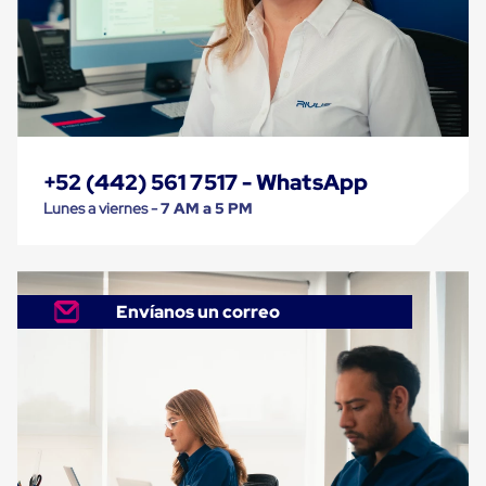
trinca
Hebillas
para
Fleje
de
poliéster
tejido
Hebillas
para
+52 (442) 561 7517 - WhatsApp
trinca
Trinca
Lunes a viernes -
7 AM a 5 PM
de
poliester
alta
resistencia
Bolsas
Envíanos un correo
para
viveros
Alambre
de
PET
Mallas
envolventes
Mallas
envolventes