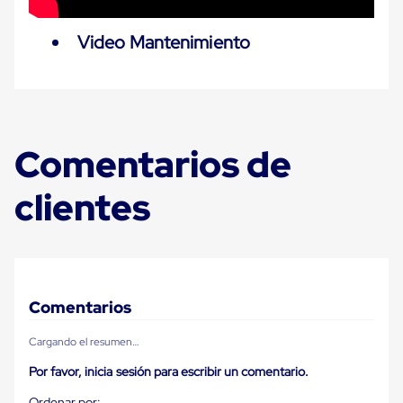
Despachador
de
Cinta
Video Mantenimiento
Fleje
Fleje
Plástico
PP
(Polipropileno)
Fleje
Plástico
Comentarios de
PET
(Polyester)
clientes
Fleje
de
Acero
Sellos
para
Fleje
Bolsas
Comentarios
de
aire
Bolsas
Cargando el resumen…
de
Aire
Por favor, inicia sesión para escribir un comentario.
Papel