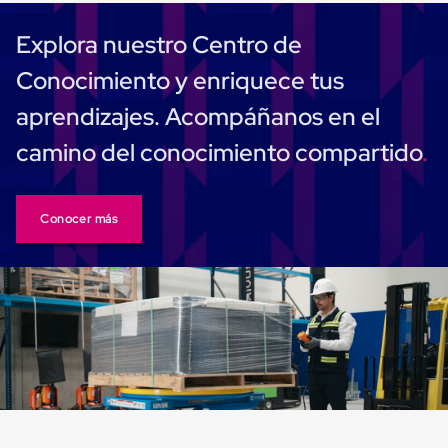
Monofilamento
Circular
Explora nuestro Centro de
Monofilamento
Costura
Conocimiento y enriquece tus
L
Para
aprendizajes. Acompáñanos en el
Envasado
Etiquetas
camino del conocimiento compartido
y
Ribbons
Etiquetas
Ribbons
Conocer más
Máquinas
de
emplaye
Dispensadores
de
Playo
Manual
Máquinas
emplayadoras
Máquinas
para
playo
automáticas