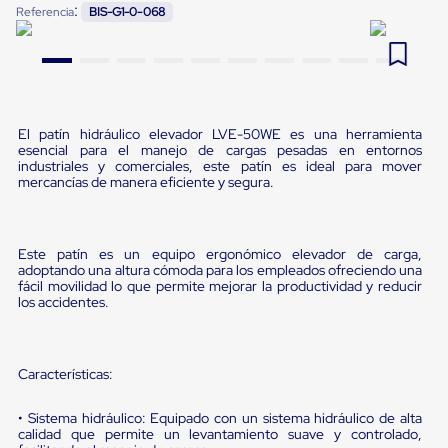
:
Referencia
BIS-G1-0-068
Pestañas
9
.
flejadora
de
Borde
10
.
slip sheet
de
andén
Pestañas
de
El patín hidráulico elevador LVE-50WE es una herramienta
Borde
esencial para el manejo de cargas pesadas en entornos
de
industriales y comerciales, este patín es ideal para mover
andén
mercancías de manera eficiente y segura.
Mecánicas
Pestañas
de
Borde
Este patín es un equipo ergonómico elevador de carga,
de
adoptando una altura cómoda para los empleados ofreciendo una
andén
fácil movilidad lo que permite mejorar la productividad y reducir
los accidentes.
Hidráulicas
Rampas
de
patio
Características:
portátiles
Rampas
de
• Sistema hidráulico: Equipado con un sistema hidráulico de alta
patio
calidad que permite un levantamiento suave y controlado,