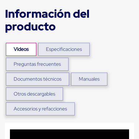
Plastico
Tarimas
Información del
de
Plastico
producto
para
Buenas
Prácticas
de
Manufactura
Videos
Especificaciones
Tarimas
de
Preguntas frecuentes
Plastico
para
Exportación
Documentos técnicos
Manuales
Tarimas
de
Plastico
Otros descargables
Rackeables
Tarimas
Accesorios y refacciones
de
Plastico
Multiusos
Esquineros
Angulos
de