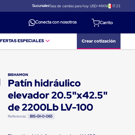
Sucursales
Tasa de cambio para hoy USD=MXN
17.23
Conecta con nosotros
FERTAS ESPECIALES
Crear cotización
BISHAMON
Patín hidráulico
elevador 20.5"x42.5"
de 2200Lb LV-100
:
Referencia
BIS-G1-0-065