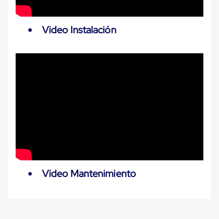
Cinta
de
Aislar
Video Instalación
Cinta
de
Aluminio
Cinta
de
Papel
Cinta
de
Seguridad
Masking
Tape
Cinta
Adhesiva
Transparente
y
Canela
Video Mantenimiento
Cinta
Flejadora
Cinta
Tipo
Diurex