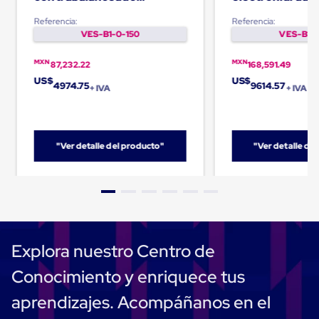
Caja
Capacidad de 500Lb
- 3000lb
Super
Referencia:
Referencia:
Sacos
VES-B1-0-150
VES-B1-0
de
Rafia
MXN
MXN
87,232.22
168,591.49
Super
Sacos
US$
US$
4974.75
9614.57
+ IVA
+ IVA
de
Rafia
sin
personalizar
Super
"Ver detalle del producto"
"Ver detalle de
Sacos
de
rafia
personalizados
Cable
de
Polipropileno
Rafia
Explora nuestro Centro de
Fibrilada
Arpilla
Conocimiento y enriquece tus
Circular
Con
aprendizajes. Acompáñanos en el
Etiqueta