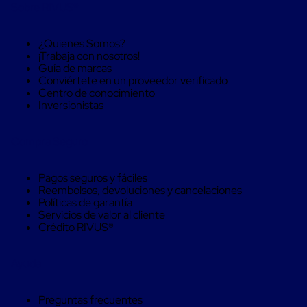
Sobre RIVUS®
aviación
Cubierta
Isotérmica
¿Quienes Somos?
para
¡Trabaja con nosotros!
tambos
Guía de marcas
Hieleras
Conviértete en un proveedor verificado
Isotérmicas
Centro de conocimiento
Hieleras
Inversionistas
Isotérmicas
reusables
Hieleras
Compra Seguro
Isótermicas
de
un
Pagos seguros y fáciles
solo
Reembolsos, devoluciones y cancelaciones
uso
Políticas de garantía
Mamparas
Servicios de valor al cliente
aislantes
Crédito RIVUS®
Mamparas
aislantes
para
Ayuda
transportación
multi
temperatura
Preguntas frecuentes