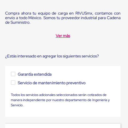
Ultima
Milla
Anti-
Compra ahora tu equipo de carga en RIVUSmx, contamos con
Robo
envío a todo México. Somos tu proveedor industrial para Cadena
Hormiga
de Suministro.
Estanterías
Móviles
Ver más
MRO
Distribución
Equipos
Móviles
¿Estás interesado en agregar los siguientes servicios?
Diablitos
de
carga
Empaque
Garantía extendida
y
Servicio de mantenimiento preventivo
Embalaje
Playo
Emplaye
Todos los servicios adicionales seleccionados serán cotizados de
Stretch
manera independiente por nuestro departamento de Ingeniería y
Film
Servicio.
Automatico
Emplaye
Manual
Plastico