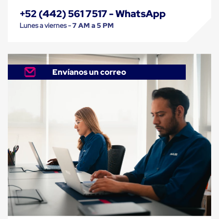
trinca
+52 (442) 561 7517 - WhatsApp
Hebillas
para
Lunes a viernes -
7 AM a 5 PM
Fleje
de
poliéster
tejido
Hebillas
Envíanos un correo
para
trinca
Trinca
de
poliester
alta
resistencia
Bolsas
para
viveros
Alambre
de
PET
Mallas
envolventes
Mallas
envolventes