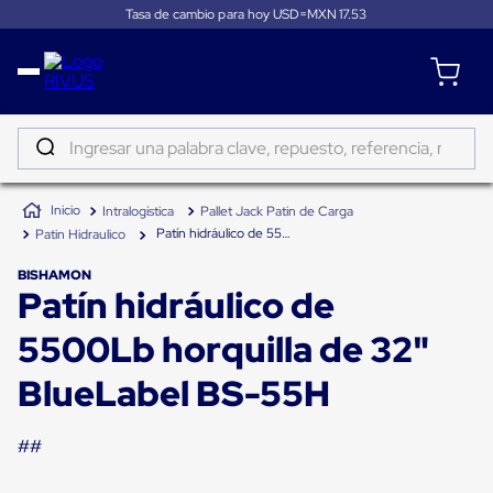
Tasa de cambio para hoy USD=MXN
17.53
Distribución
Puertas
de
Ingresar una palabra clave, repuesto, referencia, marca...
andén
Rampas
TÉRMINOS MÁS BUSCADOS
Niveladoras
Intralogística
Pallet Jack Patin de Carga
de
1
.
patin
andén
Patín hidráulico de 5500Lb horquilla de 32" BlueLabel BS-55H
Patin Hidraulico
2
.
tambos
Rampas
niveladoras
BISHAMON
3
.
taylor dunn
Patín hidráulico de
de
andén
4
.
proyector
hidráulicas
5500Lb horquilla de 32"
Rampas
5
.
termograficador
niveladoras
BlueLabel BS-55H
neumáticas
6
.
monitor 7
Rampas
niveladoras
7
.
fleje
##
de
andén
8
.
emplayadora plato giratorio
mecánicas