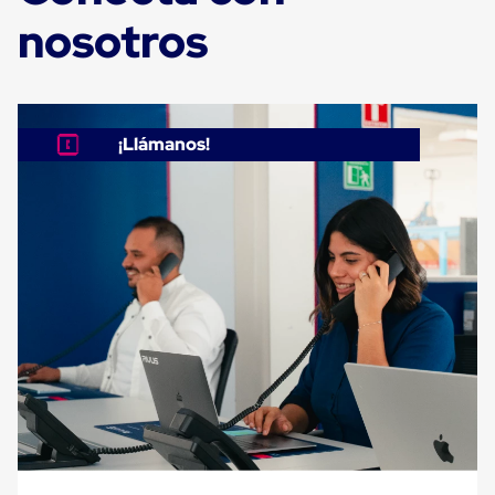
Máquinas
nosotros
de
Plato
Giratorio
para
Película
Automática
¡Llámanos!
Máquina
de
Brazo
Giratorio
para
Película
Automática
Robots
de
emplayes
Robots
de
emplayes
Automáticos
Robots
de
emplayes
móvil