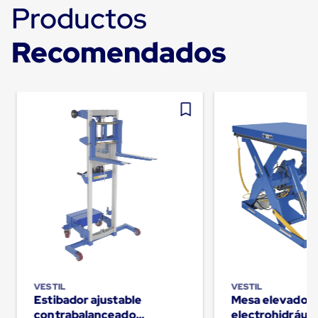
Kraft
Productos
Bolsas
de
Aire
Recomendados
Plasticas
Infladores
Airbags
Cajas
de
Carton
Cajas
con
Divisores
Cajas
de
Carton
Corrugado
Cajas
de
Carton
Jumbo
Interiores
y
VESTIL
VESTIL
Separadores
Estibador ajustable
Mesa elevador
de
contrabalanceado
electrohidráuli