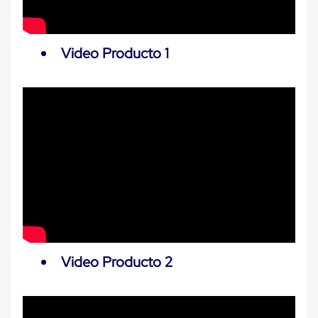
Carton
Plastico
Esquineros
de
Video Producto 1
Carton
Esquineros
Plasticos
Soluciones
de
Embalaje
Tiersheet
Layer
Pad
Plastico
Laminas
de
Carton
Tiersheet
Hojas
de
Video Producto 2
Carton
Anti
Deslizamiento
Separador
de