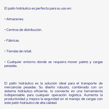
Diablito
de
El patín hidráulico es perfecto para su uso en:
carga
Diablito
eléctrico
• Almacenes.
Diablito
manual
• Centros de distribución.
Plataformas
de
carga
• Fábricas.
Jaulas
de
• Tiendas de retail.
Distribución
Ultima
• Cualquier entorno donde se requiera mover palets y cargas
Milla
pesadas.
Dollies
para
Charolas
Plásticas
El patín hidráulico es la solución ideal para el transporte de
Contenedores
mercancías pesadas. Su diseño robusto, combinado con un
Metálicos
sistema hidráulico eficiente, lo convierte en una herramienta
Colapsables
indispensable para cualquier operación logística. Aumenta la
Jaulas
productividad y mejora la seguridad en el manejo de cargas con
de
este patín hidráulico de alta calidad.
Distribución