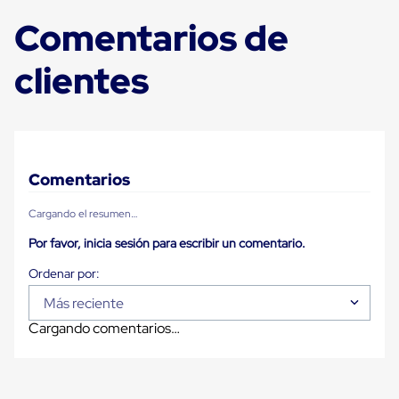
Despachador
de
Comentarios de
Cinta
Fleje
Fleje
clientes
Plástico
PP
(Polipropileno)
Fleje
Plástico
PET
(Polyester)
Comentarios
Fleje
de
Cargando el resumen…
Acero
Sellos
Por favor, inicia sesión para escribir un comentario.
para
Fleje
Bolsas
Más reciente
de
aire
Cargando comentarios…
Bolsas
de
Aire
Papel