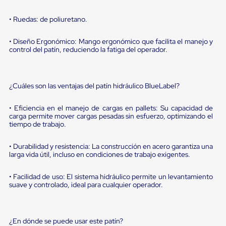
sistema
de
retención
• Ruedas: de poliuretano.
de
ruedas
• Diseño Ergonómico: Mango ergonómico que facilita el manejo y
Retenedores
control del patín, reduciendo la fatiga del operador.
de
andén
Automáticos
Retenedores
¿Cuáles son las ventajas del patín hidráulico BlueLabel?
de
Andén
• Eficiencia en el manejo de cargas en pallets: Su capacidad de
Multi
carga permite mover cargas pesadas sin esfuerzo, optimizando el
Transportes
tiempo de trabajo.
Controles
de
Muelle/Andén
• Durabilidad y resistencia: La construcción en acero garantiza una
larga vida útil, incluso en condiciones de trabajo exigentes.
Controles
de
Muelle/Andén
• Facilidad de uso: El sistema hidráulico permite un levantamiento
Básico
suave y controlado, ideal para cualquier operador.
Controles
de
Muelle/Andén
Integral
¿En dónde se puede usar este patín?