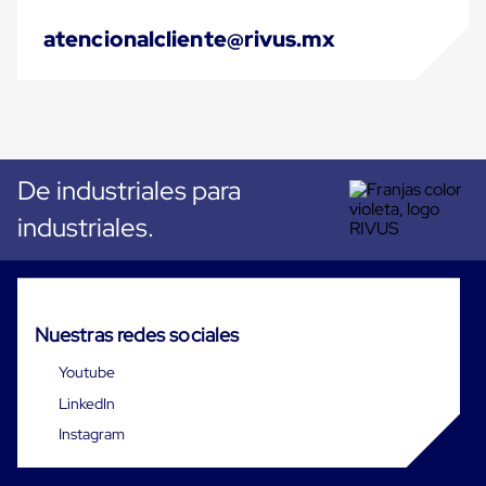
para
Pallets
atencionalcliente@rivus.mx
Control
pasivo
de
temperatura
Mantas
Isotérmicas
Mantas
De industriales para
Isotérmicas
Reusables
industriales.
Mantas
Isotérmicas
para
un
solo
uso
Nuestras redes sociales
Mantas
Isotérmicas
Youtube
para
LinkedIn
contenedores
marítimos
Instagram
Mantas
Isotérmicas
para