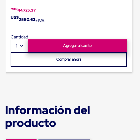
para
Emplayar
MXN
44,725.37
Preestirado
US$
Pelicula
2550.63
+ IVA
Plastica
Stretch
Hood
Cantidad
Manejo
1
Agregar al carrito
de
carga
sin
Comprar ahora
tarimas
Slip
Sheet
Slip
Sheet
de
Plastico
Slip
Información del
Sheet
de
producto
Carton
Tarimas
Tarimas
de