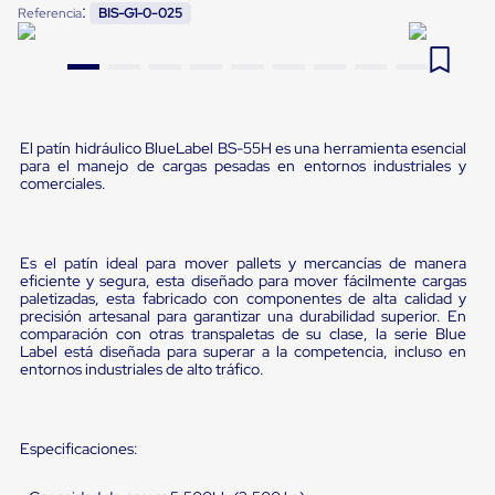
:
Referencia
BIS-G1-0-025
Pestañas
9
.
flejadora
de
Borde
10
.
playo manual
de
andén
Pestañas
de
El patín hidráulico BlueLabel BS-55H es una herramienta esencial
Borde
para el manejo de cargas pesadas en entornos industriales y
de
comerciales.
andén
Mecánicas
Pestañas
de
Es el patín ideal para mover pallets y mercancías de manera
Borde
eficiente y segura, esta diseñado para mover fácilmente cargas
de
paletizadas, esta fabricado con componentes de alta calidad y
andén
precisión artesanal para garantizar una durabilidad superior. En
comparación con otras transpaletas de su clase, la serie Blue
Hidráulicas
Label está diseñada para superar a la competencia, incluso en
Rampas
entornos industriales de alto tráfico.
de
patio
portátiles
Rampas
Especificaciones:
de
patio