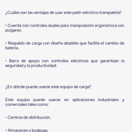
sistema
de
retención
¿Cuáles son las ventajas de usar este patín eléctrico transpaleta?
de
ruedas
• Cuenta con controles duales para manipulación ergonómica con
Retenedores
pulgares.
de
andén
Automáticos
• Respaldo de carga con diseño abatible que facilita el cambio de
batería.
Retenedores
de
Andén
• Barra de apoyo con controles eléctricos que garantizan la
Multi
seguridad y la productividad.
Transportes
Controles
de
Muelle/Andén
¿En dónde puede usarse este equipo de carga?
Controles
de
Este equipo puede usarse en aplicaciones industriales y
Muelle/Andén
comerciales tales como:
Básico
Controles
de
• Centros de distribución.
Muelle/Andén
Integral
• Almacenes y bodegas.