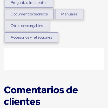
Preguntas frecuentes
Plastico
Tarimas
de
Documentos técnicos
Manuales
Plastico
para
Buenas
Otros descargables
Prácticas
de
Accesorios y refacciones
Manufactura
Tarimas
de
Plastico
para
Exportación
Tarimas
de
Plastico
Rackeables
Tarimas
de
Comentarios de
Plastico
Multiusos
clientes
Esquineros
Angulos
de