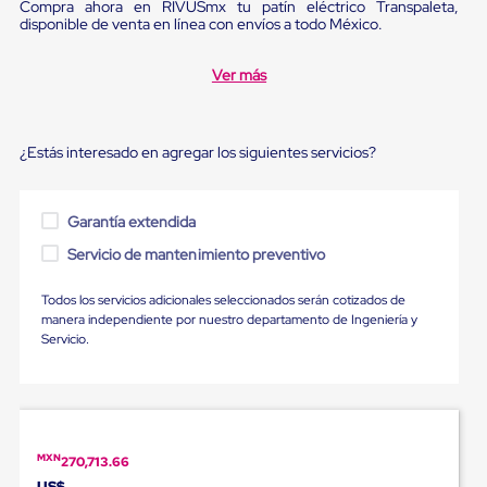
Ultima
Compra ahora en RIVUSmx tu patín eléctrico Transpaleta,
disponible de venta en línea con envíos a todo México.
Milla
Anti-
Robo
Ver más
Hormiga
Estanterías
Móviles
MRO
¿Estás interesado en agregar los siguientes servicios?
Distribución
Equipos
Móviles
Diablitos
Garantía extendida
de
Servicio de mantenimiento preventivo
carga
Empaque
y
Todos los servicios adicionales seleccionados serán cotizados de
Embalaje
manera independiente por nuestro departamento de Ingeniería y
Playo
Servicio.
Emplaye
Stretch
Film
Automatico
Emplaye
Manual
MXN
270,713.66
Plastico
US$