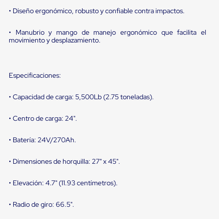
portátiles
de
• Diseño ergonómico, robusto y confiable contra impactos.
Cargas
Convencionales
• Manubrio y mango de manejo ergonómico que facilita el
Sellos
movimiento y desplazamiento.
para
Puertas
de
andén
Especificaciones:
Sellos
de
Cabezal
• Capacidad de carga: 5,500Lb (2.75 toneladas).
Fijo
Sellos
• Centro de carga: 24".
de
Cabezal
• Batería: 24V/270Ah.
Colgante
Cortina
Retenedores
• Dimensiones de horquilla: 27" x 45".
de
andén
• Elevación: 4.7" (11.93 centímetros).
Retenedores
de
andén
• Radio de giro: 66.5".
con