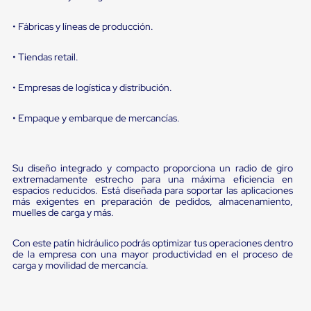
Diablito
de
• Fábricas y líneas de producción.
carga
Diablito
eléctrico
• Tiendas retail.
Diablito
manual
• Empresas de logística y distribución.
Plataformas
de
carga
• Empaque y embarque de mercancías.
Jaulas
de
Distribución
Ultima
Su diseño integrado y compacto proporciona un radio de giro
Milla
extremadamente estrecho para una máxima eficiencia en
Dollies
espacios reducidos. Está diseñada para soportar las aplicaciones
más exigentes en preparación de pedidos, almacenamiento,
para
muelles de carga y más.
Charolas
Plásticas
Contenedores
Con este patín hidráulico podrás optimizar tus operaciones dentro
Metálicos
de la empresa con una mayor productividad en el proceso de
Colapsables
carga y movilidad de mercancía.
Jaulas
de
Distribución