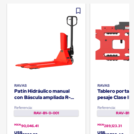
Carton
Corrugado
Freezer
Spacers
Separador
para
Congelación
Estandar
Separador
para
Congelación
Ultra
Flujo
Cintas
protectoras
Cintas
RAVAS
RAVAS
adhesivas
Patín Hidráulico manual
Tablero porta h
Cinta
con Báscula ampliada R-
pesaje Clase II 
de
320
iCP
Tela
Referencia:
Referencia:
Cinta
RAV-B1-0-001
RAV-B1-0
para
Ductos
MXN
MXN
90,046.41
289,123.31
y
US$
US$
Tuberias