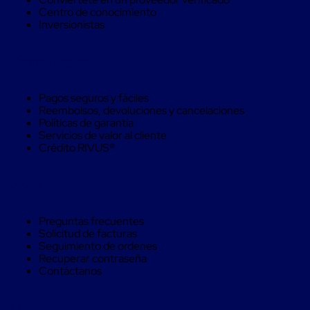
Soluciones
Centro de conocimiento
de
Inversionistas
sujeción
de
carga
Compra Seguro
Fleje
compuesto
de
Pagos seguros y fáciles
alta
Reembolsos, devoluciones y cancelaciones
resistencia
Políticas de garantía
Fleje
Servicios de valor al cliente
de
Crédito RIVUS®
cordón
de
poliéster
Ayuda
fusionado
Fleje
de
Preguntas frecuentes
poliéster
Solicitud de facturas
tejido
Seguimiento de ordenes
de
Recuperar contraseña
alta
Contáctanos
resistencia
Gancho
para
Legal