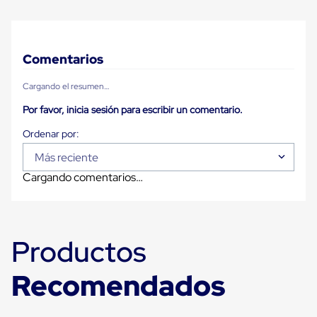
Carton
Plastico
Esquineros
de
Comentarios
Carton
Esquineros
Plasticos
Cargando el resumen…
Soluciones
de
Por favor, inicia sesión para escribir un comentario.
Embalaje
Tiersheet
Layer
Más reciente
Pad
Plastico
Cargando comentarios…
Laminas
de
Carton
Tiersheet
Hojas
Productos
de
Carton
Recomendados
Anti
Deslizamiento
Separador
de