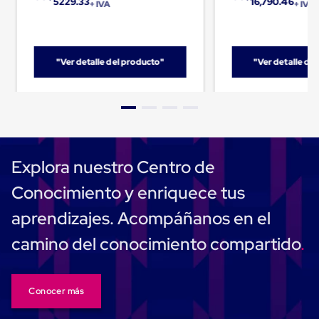
5229.33
16,790.46
+ IVA
+ IVA
Cinta
de
Aislar
Cinta
de
"Ver detalle del producto"
"Ver detalle de
Aluminio
Cinta
de
Papel
Cinta
de
Seguridad
Explora nuestro Centro de
Masking
Tape
Conocimiento y enriquece tus
Cinta
Adhesiva
aprendizajes. Acompáñanos en el
Transparente
y
camino del conocimiento compartido
Canela
Cinta
Flejadora
Cinta
Conocer más
Tipo
Diurex