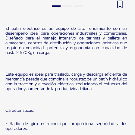
Pestañas
9
.
flejadora
de
Borde
10
.
slip sheet
de
andén
El patín eléctrico es un equipo de alto rendimiento con un
Pestañas
desempeño ideal para operaciones industriales y comerciales.
de
Diseñado para el manejo intensivo de tarimas y pallets en
Borde
almacenes, centros de distribución y operaciones logísticas que
requieren velocidad, potencia y ergonomía con capacidad de
de
hasta 2,570Kg en carga.
andén
Mecánicas
Pestañas
de
Este equipo es ideal para traslado, carga y descarga eficiente de
Borde
mercancía pesada que combina la robustez de un patín hidráulico
de
con la tracción y elevación eléctrica, reduciendo el esfuerzo del
andén
operador y aumentando la productividad diaria.
Hidráulicas
Rampas
de
patio
Características:
portátiles
Rampas
• Radio de giro estrecho que proporciona seguridad a los
de
operadores.
patio