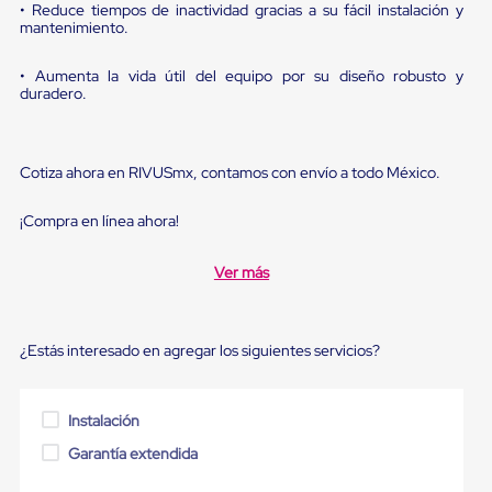
sistema
• Reduce tiempos de inactividad gracias a su fácil instalación y
de
mantenimiento.
retención
de
• Aumenta la vida útil del equipo por su diseño robusto y
ruedas
duradero.
Retenedores
de
andén
Automáticos
Cotiza ahora en RIVUSmx, contamos con envío a todo México.
Retenedores
de
Andén
¡Compra en línea ahora!
Multi
Transportes
Ver más
Controles
de
Muelle/Andén
Controles
¿Estás interesado en agregar los siguientes servicios?
de
Muelle/Andén
Básico
Controles
Instalación
de
Garantía extendida
Muelle/Andén
Integral