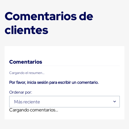
para
Emplayar
Comentarios de
Preestirado
Pelicula
Plastica
clientes
Stretch
Hood
Manejo
de
carga
sin
tarimas
Comentarios
Slip
Sheet
Cargando el resumen…
Slip
Sheet
Por favor, inicia sesión para escribir un comentario.
de
Plastico
Slip
Sheet
Más reciente
de
Cargando comentarios…
Carton
Tarimas
Tarimas
de