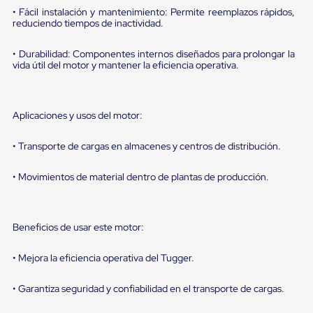
portátiles
• Fácil instalación y mantenimiento: Permite reemplazos rápidos,
de
reduciendo tiempos de inactividad.
Cargas
Convencionales
Sellos
• Durabilidad: Componentes internos diseñados para prolongar la
para
vida útil del motor y mantener la eficiencia operativa.
Puertas
de
andén
Sellos
Aplicaciones y usos del motor:
de
Cabezal
• Transporte de cargas en almacenes y centros de distribución.
Fijo
Sellos
de
• Movimientos de material dentro de plantas de producción.
Cabezal
Colgante
Cortina
Retenedores
Beneficios de usar este motor:
de
andén
• Mejora la eficiencia operativa del Tugger.
Retenedores
de
• Garantiza seguridad y confiabilidad en el transporte de cargas.
andén
con