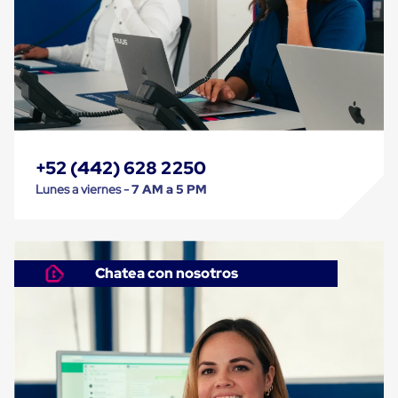
Carton
Corrugado
Freezer
Spacers
Separador
para
Congelación
Estandar
Separador
para
+52 (442) 628 2250
Congelación
Ultra
Lunes a viernes -
7 AM a 5 PM
Flujo
Cintas
protectoras
Cintas
adhesivas
Chatea con nosotros
Cinta
de
Tela
Cinta
para
Ductos
y
Tuberias