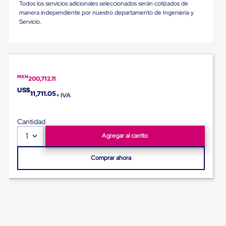
Diablito
Todos los servicios adicionales seleccionados serán cotizados de
de
manera independiente por nuestro departamento de Ingeniería y
carga
Servicio.
Diablito
eléctrico
Diablito
manual
Plataformas
de
MXN
200,712.11
carga
US$
Jaulas
11,711.05
+ IVA
de
Distribución
Ultima
Cantidad
Milla
1
Agregar al carrito
Dollies
para
Charolas
Comprar ahora
Plásticas
Contenedores
Metálicos
Colapsables
Jaulas
de
Distribución