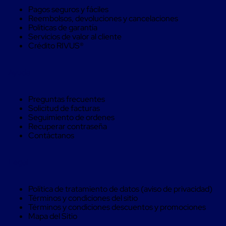
Caja
Pagos seguros y fáciles
Super
Reembolsos, devoluciones y cancelaciones
Sacos
Políticas de garantía
de
Servicios de valor al cliente
Rafia
Crédito RIVUS®
Super
Sacos
de
Ayuda
Rafia
sin
personalizar
Preguntas frecuentes
Super
Solicitud de facturas
Sacos
Seguimiento de ordenes
de
Recuperar contraseña
rafia
Contáctanos
personalizados
Cable
de
Legal
Polipropileno
Rafia
Fibrilada
Política de tratamiento de datos (aviso de privacidad)
Arpilla
Términos y condiciones del sitio
Circular
Términos y condiciones descuentos y promociones
Con
Mapa del Sitio
Etiqueta