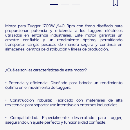
Pestañas
9
.
flejadora
de
Borde
10
.
slip sheet
de
andén
Motor para Tugger 1700W /140 Rpm con freno diseñado para
proporcionar potencia y eficiencia a los tuggers eléctricos
Pestañas
utilizados en entornos industriales. Este motor garantiza un
de
arrastre confiable y un rendimiento óptimo, permitiendo
Borde
transportar cargas pesadas de manera segura y continua en
de
almacenes, centros de distribución y líneas de producción.
andén
Mecánicas
Pestañas
de
¿Cuáles son las características de este motor?
Borde
de
• Potencia y eficiencia: Diseñado para brindar un rendimiento
andén
óptimo en el movimiento de tuggers.
Hidráulicas
Rampas
de
• Construcción robusta: Fabricado con materiales de alta
patio
resistencia para soportar uso intensivo en entornos industriales.
portátiles
Rampas
• Compatibilidad: Especialmente desarrollado para tugger,
de
asegurando un ajuste perfecto y funcionalidad confiable.
patio