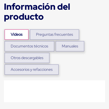
Ultima
Información del
Milla
Anti-
producto
Robo
Hormiga
Estanterías
Móviles
MRO
Videos
Preguntas frecuentes
Distribución
Equipos
Móviles
Documentos técnicos
Manuales
Diablitos
de
Otros descargables
carga
Empaque
y
Accesorios y refacciones
Embalaje
Playo
Emplaye
Stretch
Film
Automatico
Emplaye
Manual
Plastico