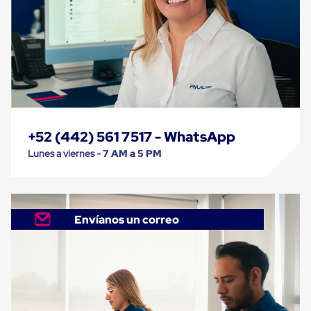
Cinta
de
Aislar
Cinta
de
Aluminio
Cinta
de
Papel
Cinta
+52 (442) 561 7517 - WhatsApp
de
Seguridad
Lunes a viernes -
7 AM a 5 PM
Masking
Tape
Cinta
Adhesiva
Transparente
Envíanos un correo
y
Canela
Cinta
Flejadora
Cinta
Tipo
Diurex