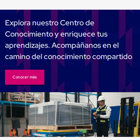
Plastico
Tarimas
de
Plastico
Explora nuestro Centro de
para
Buenas
Conocimiento y enriquece tus
Prácticas
de
aprendizajes. Acompáñanos en el
Manufactura
Tarimas
camino del conocimiento compartido
de
Plastico
para
Exportación
Conocer más
Tarimas
de
Plastico
Rackeables
Tarimas
de
Plastico
Multiusos
Esquineros
Angulos
de