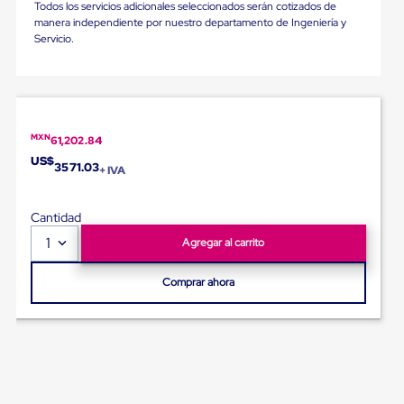
Diablito
Todos los servicios adicionales seleccionados serán cotizados de
de
manera independiente por nuestro departamento de Ingeniería y
carga
Servicio.
Diablito
eléctrico
Diablito
manual
Plataformas
de
MXN
61,202.84
carga
US$
Jaulas
3571.03
+ IVA
de
Distribución
Ultima
Cantidad
Milla
1
Agregar al carrito
Dollies
para
Charolas
Comprar ahora
Plásticas
Contenedores
Metálicos
Colapsables
Jaulas
de
Distribución