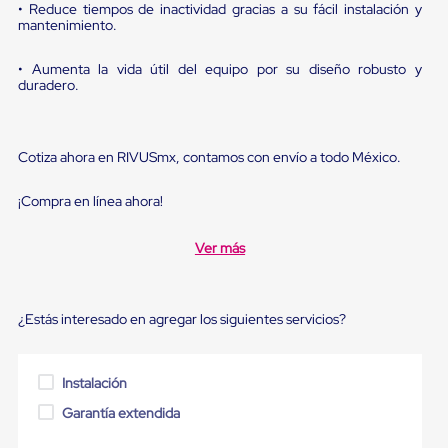
sistema
• Reduce tiempos de inactividad gracias a su fácil instalación y
de
mantenimiento.
retención
de
• Aumenta la vida útil del equipo por su diseño robusto y
ruedas
duradero.
Retenedores
de
andén
Automáticos
Cotiza ahora en RIVUSmx, contamos con envío a todo México.
Retenedores
de
Andén
¡Compra en línea ahora!
Multi
Transportes
Ver más
Controles
de
Muelle/Andén
Controles
¿Estás interesado en agregar los siguientes servicios?
de
Muelle/Andén
Básico
Controles
Instalación
de
Garantía extendida
Muelle/Andén
Integral