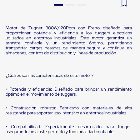
Pestañas
9
.
flejadora
de
Borde
10
.
cámara cph
de
andén
Motor de Tugger 300W/120Rpm con Freno diseñado para
proporcionar potencia y eficiencia a los tuggers eléctricos
Pestañas
utilizados en entornos industriales. Este motor garantiza un
de
arrastre confiable y un rendimiento óptimo, permitiendo
Borde
transportar cargas pesadas de manera segura y continua en
de
almacenes, centros de distribución y líneas de producción.
andén
Mecánicas
Pestañas
de
¿Cuáles son las características de este motor?
Borde
de
• Potencia y eficiencia: Diseñado para brindar un rendimiento
andén
óptimo en el movimiento de tuggers.
Hidráulicas
Rampas
de
• Construcción robusta: Fabricado con materiales de alta
patio
resistencia para soportar uso intensivo en entornos industriales.
portátiles
Rampas
• Compatibilidad: Especialmente desarrollado para tugger,
de
asegurando un ajuste perfecto y funcionalidad confiable.
patio