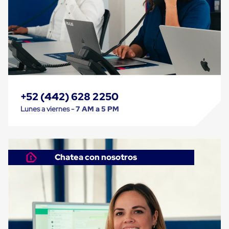
Carton
Corrugado
Freezer
Spacers
Separador
para
Congelación
Estandar
Separador
para
+52 (442) 628 2250
Congelación
Ultra
Lunes a viernes -
7 AM a 5 PM
Flujo
Cintas
protectoras
Cintas
adhesivas
Chatea con nosotros
Cinta
de
Tela
Cinta
para
Ductos
y
Tuberias