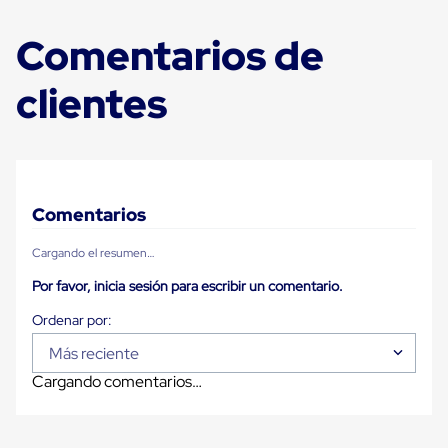
para
Emplayar
Comentarios de
Preestirado
Pelicula
Plastica
clientes
Stretch
Hood
Manejo
de
carga
sin
tarimas
Comentarios
Slip
Sheet
Cargando el resumen…
Slip
Sheet
Por favor, inicia sesión para escribir un comentario.
de
Plastico
Slip
Sheet
Más reciente
de
Cargando comentarios…
Carton
Tarimas
Tarimas
de