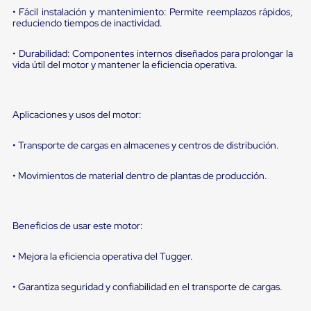
portátiles
• Fácil instalación y mantenimiento: Permite reemplazos rápidos,
de
reduciendo tiempos de inactividad.
Cargas
Convencionales
Sellos
• Durabilidad: Componentes internos diseñados para prolongar la
para
vida útil del motor y mantener la eficiencia operativa.
Puertas
de
andén
Sellos
Aplicaciones y usos del motor:
de
Cabezal
• Transporte de cargas en almacenes y centros de distribución.
Fijo
Sellos
de
• Movimientos de material dentro de plantas de producción.
Cabezal
Colgante
Cortina
Retenedores
Beneficios de usar este motor:
de
andén
• Mejora la eficiencia operativa del Tugger.
Retenedores
de
• Garantiza seguridad y confiabilidad en el transporte de cargas.
andén
con