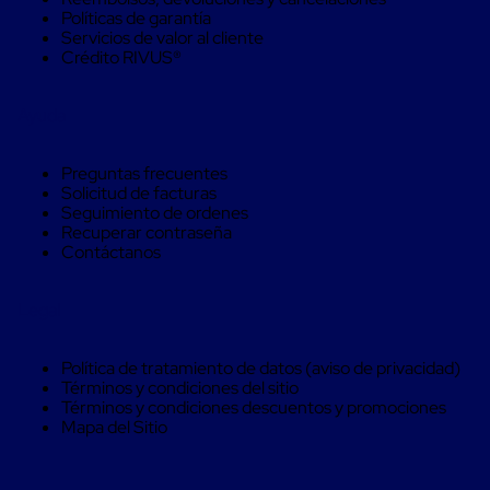
Caja
Políticas de garantía
Super
Servicios de valor al cliente
Sacos
Crédito RIVUS®
de
Rafia
Super
Ayuda
Sacos
de
Rafia
Preguntas frecuentes
sin
Solicitud de facturas
personalizar
Seguimiento de ordenes
Super
Recuperar contraseña
Sacos
Contáctanos
de
rafia
personalizados
Legal
Cable
de
Polipropileno
Política de tratamiento de datos (aviso de privacidad)
Rafia
Términos y condiciones del sitio
Fibrilada
Términos y condiciones descuentos y promociones
Arpilla
Mapa del Sitio
Circular
Con
Etiqueta