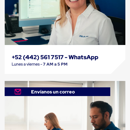
Cinta
de
Aislar
Cinta
de
Aluminio
Cinta
de
Papel
Cinta
+52 (442) 561 7517 - WhatsApp
de
Seguridad
Lunes a viernes -
7 AM a 5 PM
Masking
Tape
Cinta
Adhesiva
Transparente
Envíanos un correo
y
Canela
Cinta
Flejadora
Cinta
Tipo
Diurex