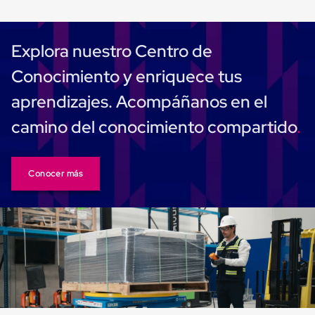
Plastico
Tarimas
de
Plastico
Explora nuestro Centro de
para
Buenas
Conocimiento y enriquece tus
Prácticas
de
aprendizajes. Acompáñanos en el
Manufactura
Tarimas
camino del conocimiento compartido
de
Plastico
para
Exportación
Conocer más
Tarimas
de
Plastico
Rackeables
Tarimas
de
Plastico
Multiusos
Esquineros
Angulos
de