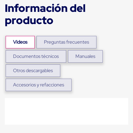
Ultima
Información del
Milla
Anti-
producto
Robo
Hormiga
Estanterías
Móviles
MRO
Videos
Preguntas frecuentes
Distribución
Equipos
Móviles
Documentos técnicos
Manuales
Diablitos
de
Otros descargables
carga
Empaque
y
Accesorios y refacciones
Embalaje
Playo
Emplaye
Stretch
Film
Automatico
Emplaye
Manual
Plastico