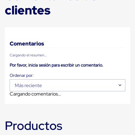
Carton
clientes
Corrugado
Freezer
Spacers
Separador
para
Congelación
Estandar
Comentarios
Separador
para
Cargando el resumen…
Congelación
Ultra
Por favor, inicia sesión para escribir un comentario.
Flujo
Cintas
protectoras
Más reciente
Cintas
adhesivas
Cargando comentarios…
Cinta
de
Tela
Cinta
para
Productos
Ductos
y
Tuberias