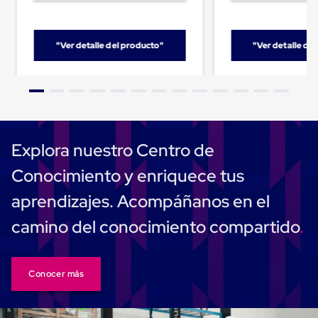
Despachador
de
Cinta
Fleje
"Ver detalle del producto"
"Ver detalle de
Fleje
Plástico
PP
(Polipropileno)
Fleje
Plástico
PET
(Polyester)
Explora nuestro Centro de
Fleje
de
Conocimiento y enriquece tus
Acero
Sellos
aprendizajes. Acompáñanos en el
para
Fleje
camino del conocimiento compartido
Bolsas
de
aire
Bolsas
Conocer más
de
Aire
Papel