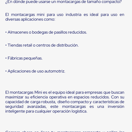
Diablito
¿En dónde puede usarse un montacargas de tamaño compacto?
de
carga
El montacargas mini para uso industria es ideal para uso en
Diablito
diversas aplicaciones como:
eléctrico
Diablito
• Almacenes o bodegas de pasillos reducidos.
manual
Plataformas
de
• Tiendas retail o centros de distribución.
carga
Jaulas
• Fábricas pequeñas.
de
Distribución
Ultima
• Aplicaciones de uso automotriz.
Milla
Dollies
para
Charolas
El montacargas Mini es el equipo ideal para empresas que buscan
Plásticas
maximizar su eficiencia operativa en espacios reducidos. Con su
capacidad de carga robusta, diseño compacto y características de
Contenedores
seguridad avanzadas, este montacargas es una inversión
Metálicos
inteligente para cualquier operación logística.
Colapsables
Jaulas
de
Distribución