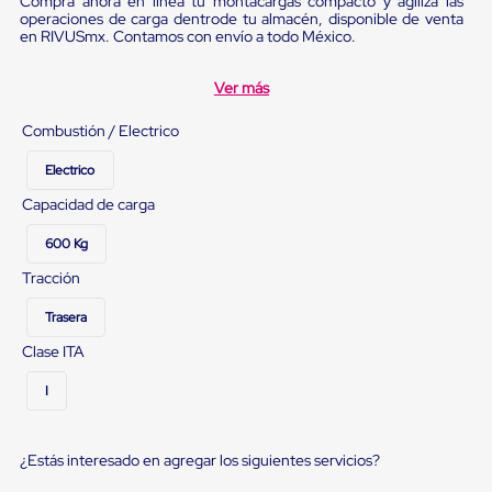
Compra ahora en línea tu montacargas compacto y agiliza las
Ultima
operaciones de carga dentrode tu almacén, disponible de venta
Milla
en RIVUSmx. Contamos con envío a todo México.
Anti-
Robo
Hormiga
Ver más
Estanterías
Móviles
Combustión / Electrico
MRO
Distribución
Electrico
Equipos
Móviles
Capacidad de carga
Diablitos
de
600 Kg
carga
Tracción
Empaque
y
Trasera
Embalaje
Playo
Clase ITA
Emplaye
Stretch
I
Film
Automatico
Emplaye
¿Estás interesado en agregar los siguientes servicios?
Manual
Plastico