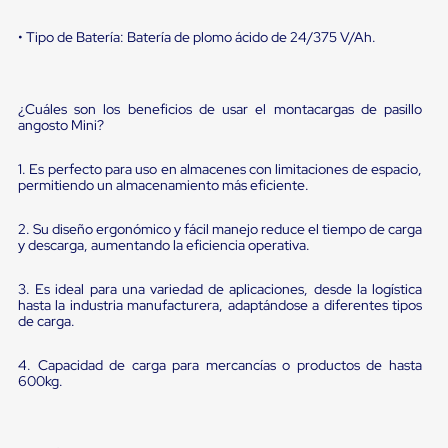
sistema
de
• Tipo de Batería: Batería de plomo ácido de 24/375 V/Ah.
retención
de
ruedas
Retenedores
¿Cuáles son los beneficios de usar el montacargas de pasillo
de
angosto Mini?
andén
Automáticos
Retenedores
1. Es perfecto para uso en almacenes con limitaciones de espacio,
de
permitiendo un almacenamiento más eficiente.
Andén
Multi
2. Su diseño ergonómico y fácil manejo reduce el tiempo de carga
Transportes
y descarga, aumentando la eficiencia operativa.
Controles
de
3. Es ideal para una variedad de aplicaciones, desde la logística
Muelle/Andén
hasta la industria manufacturera, adaptándose a diferentes tipos
Controles
de carga.
de
Muelle/Andén
Básico
4. Capacidad de carga para mercancías o productos de hasta
Controles
600kg.
de
Muelle/Andén
Integral