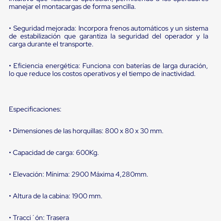
portátiles
manejar el montacargas de forma sencilla.
de
Cargas
Convencionales
• Seguridad mejorada: Incorpora frenos automáticos y un sistema
Sellos
de estabilización que garantiza la seguridad del operador y la
carga durante el transporte.
para
Puertas
de
• Eficiencia energética: Funciona con baterías de larga duración,
andén
lo que reduce los costos operativos y el tiempo de inactividad.
Sellos
de
Cabezal
Fijo
Especificaciones:
Sellos
de
• Dimensiones de las horquillas: 800 x 80 x 30 mm.
Cabezal
Colgante
Cortina
• Capacidad de carga: 600Kg.
Retenedores
de
• Elevación: Mínima: 2900 Máxima 4,280mm.
andén
Retenedores
de
• Altura de la cabina: 1900 mm.
andén
con
• Tracci´ón: Trasera