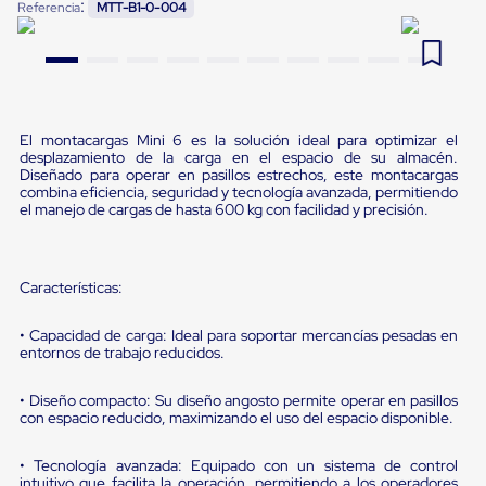
:
Referencia
MTT-B1-0-004
Pestañas
9
.
flejadora
de
Borde
10
.
slip sheet
de
andén
Pestañas
de
El montacargas Mini 6 es la solución ideal para optimizar el
Borde
desplazamiento de la carga en el espacio de su almacén.
de
Diseñado para operar en pasillos estrechos, este montacargas
combina eficiencia, seguridad y tecnología avanzada, permitiendo
andén
el manejo de cargas de hasta 600 kg con facilidad y precisión.
Mecánicas
Pestañas
de
Borde
Características:
de
andén
Hidráulicas
• Capacidad de carga: Ideal para soportar mercancías pesadas en
Rampas
entornos de trabajo reducidos.
de
patio
• Diseño compacto: Su diseño angosto permite operar en pasillos
portátiles
con espacio reducido, maximizando el uso del espacio disponible.
Rampas
de
• Tecnología avanzada: Equipado con un sistema de control
patio
intuitivo que facilita la operación, permitiendo a los operadores