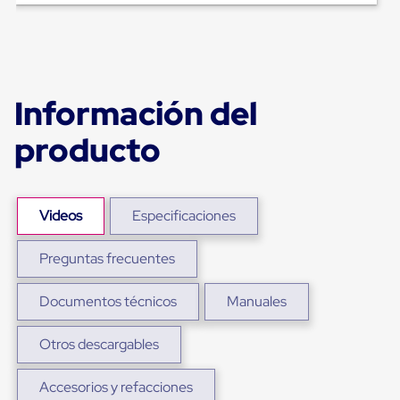
Plastico
Tarimas
de
Plastico
para
Buenas
Información del
Prácticas
de
producto
Manufactura
Tarimas
de
Plastico
para
Videos
Especificaciones
Exportación
Tarimas
de
Preguntas frecuentes
Plastico
Rackeables
Tarimas
Documentos técnicos
Manuales
de
Plastico
Otros descargables
Multiusos
Esquineros
Angulos
Accesorios y refacciones
de