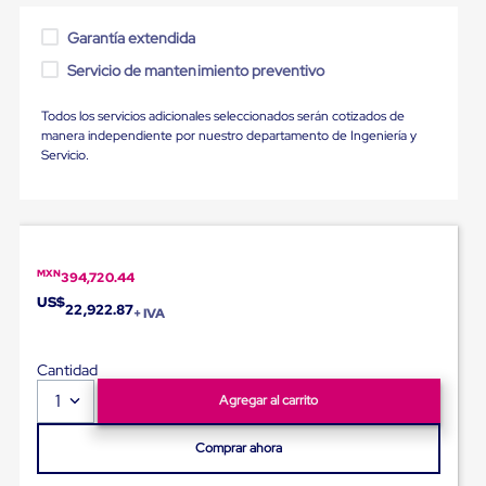
para
Emplayar
Garantía extendida
Preestirado
Pelicula
Servicio de mantenimiento preventivo
Plastica
Stretch
Todos los servicios adicionales seleccionados serán cotizados de
Hood
manera independiente por nuestro departamento de Ingeniería y
Manejo
Servicio.
de
carga
sin
tarimas
Slip
Sheet
MXN
394,720.44
Slip
Sheet
US$
22,922.87
+ IVA
de
Plastico
Slip
Cantidad
Sheet
de
1
Agregar al carrito
Carton
Tarimas
Comprar ahora
Tarimas
de