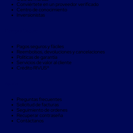
trinca
Conviértete en un proveedor verificado
Hebillas
Centro de conocimiento
para
Inversionistas
Fleje
de
poliéster
Compra Seguro
tejido
Hebillas
para
Pagos seguros y fáciles
trinca
Reembolsos, devoluciones y cancelaciones
Trinca
Políticas de garantía
de
Servicios de valor al cliente
poliester
Crédito RIVUS®
alta
resistencia
Ayuda
Bolsas
para
viveros
Preguntas frecuentes
Alambre
Solicitud de facturas
de
Seguimiento de ordenes
PET
Recuperar contraseña
Mallas
Contáctanos
envolventes
Mallas
envolventes