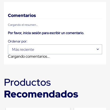
Carton
Corrugado
Freezer
Comentarios
Spacers
Separador
Cargando el resumen…
para
Congelación
Por favor, inicia sesión para escribir un comentario.
Estandar
Separador
para
Congelación
Más reciente
Ultra
Cargando comentarios…
Flujo
Cintas
protectoras
Cintas
adhesivas
Productos
Cinta
de
Tela
Recomendados
Cinta
para
Ductos
y
Tuberias