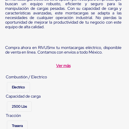
Ultima
buscan un equipo robusto, eficiente y seguro para la
Milla
manipulación de cargas pesadas. Con su capacidad de carga y
Anti-
características avanzadas, este montacargas se adapta a las
Robo
necesidades de cualquier operación industrial. No pierdas la
oportunidad de mejorar la productividad de tu negocio con este
Hormiga
equipo de alta calidad.
Estanterías
Móviles
MRO
Distribución
Compra ahora en RIVUSmx tu montacargas eléctrico, disponible
Equipos
de venta en línea. Contamos con envíos a todo México.
Móviles
Diablitos
de
Ver más
carga
Empaque
Combustión / Electrico
y
Embalaje
Electrico
Playo
Emplaye
Capacidad de carga
Stretch
Film
2500 Lbs
Automatico
Tracción
Emplaye
Manual
Plastico
Trasera