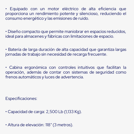
portátiles
de
• Equipado con un motor eléctrico de alta eficiencia que
Cargas
proporciona un rendimiento potente y silencioso, reduciendo el
Convencionales
consumo energético y las emisiones de ruido.
Sellos
para
• Diseño compacto que permite maniobrar en espacios reducidos,
Puertas
ideal para almacenes y fábricas con limitaciones de espacio.
de
andén
Sellos
• Batería de larga duración de alta capacidad que garantiza largas
de
jornadas de trabajo sin necesidad de recarga frecuente.
Cabezal
Fijo
• Cabina ergonómica con controles intuitivos que facilitan la
Sellos
operación, además de contar con sistemas de seguridad como
de
frenos automáticos y luces de advertencia.
Cabezal
Colgante
Cortina
Retenedores
Especificaciones:
de
andén
• Capacidad de carga: 2,500 Lb (1,133 Kg).
Retenedores
de
andén
• Altura de elevación: 118" (3 metros).
con