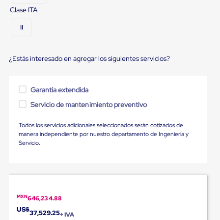
para
Clase ITA
Emplayar
Preestirado
II
Pelicula
Plastica
Stretch
Hood
¿Estás interesado en agregar los siguientes servicios?
Manejo
de
carga
Garantía extendida
sin
tarimas
Servicio de mantenimiento preventivo
Slip
Sheet
Todos los servicios adicionales seleccionados serán cotizados de
Slip
manera independiente por nuestro departamento de Ingeniería y
Sheet
Servicio.
de
Plastico
Slip
Sheet
de
Carton
Tarimas
MXN
646,234.88
Tarimas
US$
37,529.25
+ IVA
de