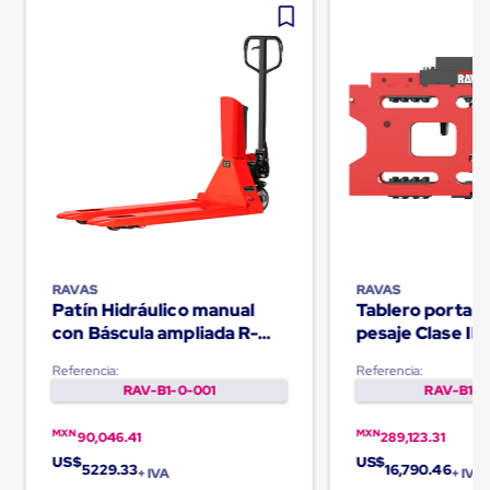
Cinta
de
Aislar
Cinta
de
Aluminio
Cinta
de
Papel
Cinta
de
Seguridad
Masking
Tape
RAVAS
RAVAS
Cinta
Patín Hidráulico manual
Tablero porta h
Adhesiva
con Báscula ampliada R-
pesaje Clase II 
Transparente
y
320
iCP
Canela
Referencia:
Referencia:
Cinta
RAV-B1-0-001
RAV-B1-0
Flejadora
Cinta
MXN
MXN
90,046.41
289,123.31
Tipo
US$
US$
Diurex
5229.33
16,790.46
+ IVA
+ IVA