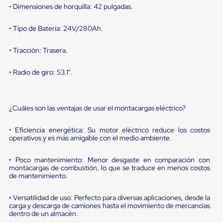
sistema
• Dimensiones de horquilla: 42 pulgadas.
de
retención
de
• Tipo de Batería: 24V/280Ah.
ruedas
Retenedores
• Tracción: Trasera.
de
andén
• Radio de giro: 53.1".
Automáticos
Retenedores
de
Andén
¿Cuáles son las ventajas de usar el montacargas eléctrico?
Multi
Transportes
Controles
• Eficiencia energética: Su motor eléctrico reduce los costos
de
operativos y es más amigable con el medio ambiente.
Muelle/Andén
Controles
• Poco mantenimiento: Menor desgaste en comparación con
de
montacargas de combustión, lo que se traduce en menos costos
Muelle/Andén
de mantenimiento.
Básico
Controles
• Versatilidad de uso: Perfecto para diversas aplicaciones, desde la
de
carga y descarga de camiones hasta el movimiento de mercancías
Muelle/Andén
dentro de un almacén.
Integral