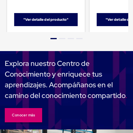
Despachador
de
Cinta
Fleje
"Ver detalle del producto"
"Ver detalle de
Fleje
Plástico
PP
(Polipropileno)
Fleje
Plástico
PET
(Polyester)
Explora nuestro Centro de
Fleje
de
Conocimiento y enriquece tus
Acero
Sellos
aprendizajes. Acompáñanos en el
para
Fleje
camino del conocimiento compartido
Bolsas
de
aire
Bolsas
Conocer más
de
Aire
Papel