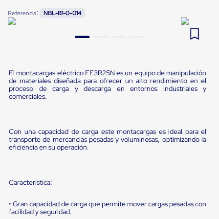
Pestañas
:
9
.
flejadora
Referencia
NBL-B1-0-014
de
Borde
10
.
slip sheet
de
andén
Pestañas
de
Borde
El montacargas eléctrico FE3R25N es un equipo de manipulación
de
de materiales diseñada para ofrecer un alto rendimiento en el
andén
proceso de carga y descarga en entornos industriales y
Mecánicas
comerciales.
Pestañas
de
Borde
de
Con una capacidad de carga este montacargas es ideal para el
transporte de mercancías pesadas y voluminosas, optimizando la
andén
eficiencia en su operación.
Hidráulicas
Rampas
de
patio
Característica:
portátiles
Rampas
de
• Gran capacidad de carga que permite mover cargas pesadas con
patio
facilidad y seguridad.