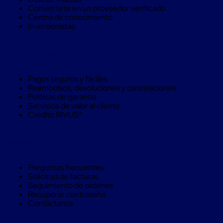
trinca
Conviértete en un proveedor verificado
Hebillas
Centro de conocimiento
para
Inversionistas
Fleje
de
poliéster
Compra Seguro
tejido
Hebillas
para
Pagos seguros y fáciles
trinca
Reembolsos, devoluciones y cancelaciones
Trinca
Políticas de garantía
de
Servicios de valor al cliente
poliester
Crédito RIVUS®
alta
resistencia
Bolsas
Ayuda
para
viveros
Alambre
Preguntas frecuentes
de
Solicitud de facturas
PET
Seguimiento de ordenes
Mallas
Recuperar contraseña
envolventes
Contáctanos
Mallas
envolventes