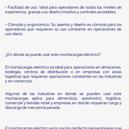
Diablito
de
• Facilidad de uso: Ideal para operadores de todos los niveles de
carga
experiencia, gracias a su diseño intuitivo y controles accesibles.
Diablito
eléctrico
• Cómodo y ergonómico: Su asiento y diseño es cómodo para los
Diablito
operadores que requieren su uso constante en operaciones de
manual
uso diario.
Plataformas
de
carga
Jaulas
¿En dónde se puede usar este montacargas eléctrico?
de
Distribución
El montacargas eléctrico es ideal para operaciones en almacenes,
Ultima
bodegas, centros de distribución o en empresas con áreas
Milla
logísticas que requieran operaciones constantes en las industrias
Dollies
y en comercios.
para
Charolas
Algunas de las industrias en donde se pueden usar este
Plásticas
montacargas aplica para alimenticia, automotriz, logística,
Contenedores
comercial y tiendas retail y empresas en donde requieran carga y
Metálicos
descarga de mercancía pesada.
Colapsables
Jaulas
de
Distribución
El montacargas eléctrico es la opción perfecta para empresas que