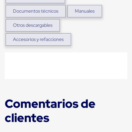
Carton
Plastico
Documentos técnicos
Manuales
Esquineros
de
Carton
Otros descargables
Esquineros
Plasticos
Accesorios y refacciones
Soluciones
de
Embalaje
Tiersheet
Layer
Pad
Plastico
Laminas
de
Carton
Tiersheet
Comentarios de
Hojas
de
Carton
clientes
Anti
Deslizamiento
Separador
de