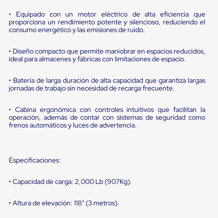
portátiles
de
• Equipado con un motor eléctrico de alta eficiencia que
Cargas
proporciona un rendimiento potente y silencioso, reduciendo el
Convencionales
consumo energético y las emisiones de ruido.
Sellos
para
• Diseño compacto que permite maniobrar en espacios reducidos,
Puertas
ideal para almacenes y fábricas con limitaciones de espacio.
de
andén
Sellos
• Batería de larga duración de alta capacidad que garantiza largas
de
jornadas de trabajo sin necesidad de recarga frecuente.
Cabezal
Fijo
• Cabina ergonómica con controles intuitivos que facilitan la
Sellos
operación, además de contar con sistemas de seguridad como
de
frenos automáticos y luces de advertencia.
Cabezal
Colgante
Cortina
Retenedores
Especificaciones:
de
andén
• Capacidad de carga: 2,000 Lb (907Kg).
Retenedores
de
andén
• Altura de elevación: 118" (3 metros).
con