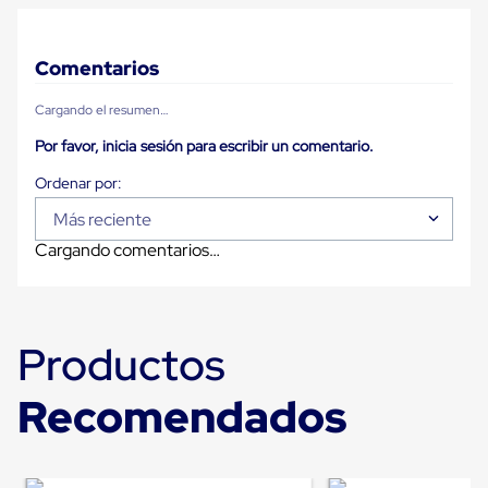
Carton
Corrugado
Freezer
Comentarios
Spacers
Separador
Cargando el resumen…
para
Congelación
Por favor, inicia sesión para escribir un comentario.
Estandar
Separador
para
Congelación
Más reciente
Ultra
Cargando comentarios…
Flujo
Cintas
protectoras
Cintas
adhesivas
Productos
Cinta
de
Tela
Recomendados
Cinta
para
Ductos
y
Tuberias