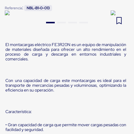
Pestañas
:
9
.
flejadora
Referencia
NBL-B1-0-013
de
Borde
10
.
slip sheet
de
andén
Pestañas
de
Borde
El montacargas eléctrico FE3R20N es un equipo de manipulación
de
de materiales diseñada para ofrecer un alto rendimiento en el
andén
proceso de carga y descarga en entornos industriales y
Mecánicas
comerciales.
Pestañas
de
Borde
de
Con una capacidad de carga este montacargas es ideal para el
transporte de mercancías pesadas y voluminosas, optimizando la
andén
eficiencia en su operación.
Hidráulicas
Rampas
de
patio
Característica:
portátiles
Rampas
de
• Gran capacidad de carga que permite mover cargas pesadas con
patio
facilidad y seguridad.