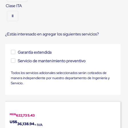
para
Clase ITA
Emplayar
Preestirado
II
Pelicula
Plastica
Stretch
Hood
¿Estás interesado en agregar los siguientes servicios?
Manejo
de
carga
Garantía extendida
sin
tarimas
Servicio de mantenimiento preventivo
Slip
Sheet
Todos los servicios adicionales seleccionados serán cotizados de
Slip
manera independiente por nuestro departamento de Ingeniería y
Sheet
Servicio.
de
Plastico
Slip
Sheet
de
Carton
Tarimas
MXN
622,735.43
Tarimas
US$
36,138.94
+ IVA
de