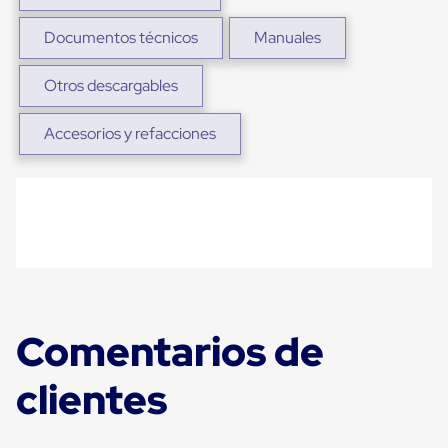
Carton
Plastico
Documentos técnicos
Manuales
Esquineros
de
Carton
Otros descargables
Esquineros
Plasticos
Accesorios y refacciones
Soluciones
de
Embalaje
Tiersheet
Layer
Pad
Plastico
Laminas
de
Carton
Tiersheet
Comentarios de
Hojas
de
Carton
clientes
Anti
Deslizamiento
Separador
de