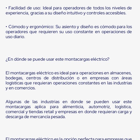
Diablito
de
• Facilidad de uso: Ideal para operadores de todos los niveles de
carga
experiencia, gracias a su diseño intuitivo y controles accesibles.
Diablito
eléctrico
• Cómodo y ergonómico: Su asiento y diseño es cómodo para los
Diablito
operadores que requieren su uso constante en operaciones de
manual
uso diario.
Plataformas
de
carga
Jaulas
¿En dónde se puede usar este montacargas eléctrico?
de
Distribución
El montacargas eléctrico es ideal para operaciones en almacenes,
Ultima
bodegas, centros de distribución o en empresas con áreas
Milla
logísticas que requieran operaciones constantes en las industrias
Dollies
y en comercios.
para
Charolas
Algunas de las industrias en donde se pueden usar este
Plásticas
montacargas aplica para alimenticia, automotriz, logística,
Contenedores
comercial y tiendas retail y empresas en donde requieran carga y
Metálicos
descarga de mercancía pesada.
Colapsables
Jaulas
de
Distribución
El montacargas eléctrico es la opción perfecta para empresas que