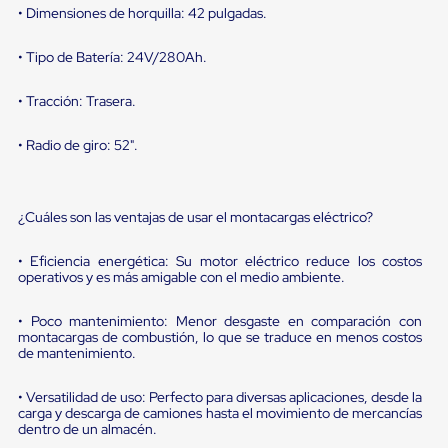
sistema
• Dimensiones de horquilla: 42 pulgadas.
de
retención
de
• Tipo de Batería: 24V/280Ah.
ruedas
Retenedores
• Tracción: Trasera.
de
andén
• Radio de giro: 52".
Automáticos
Retenedores
de
Andén
¿Cuáles son las ventajas de usar el montacargas eléctrico?
Multi
Transportes
Controles
• Eficiencia energética: Su motor eléctrico reduce los costos
de
operativos y es más amigable con el medio ambiente.
Muelle/Andén
Controles
• Poco mantenimiento: Menor desgaste en comparación con
de
montacargas de combustión, lo que se traduce en menos costos
Muelle/Andén
de mantenimiento.
Básico
Controles
• Versatilidad de uso: Perfecto para diversas aplicaciones, desde la
de
carga y descarga de camiones hasta el movimiento de mercancías
Muelle/Andén
dentro de un almacén.
Integral