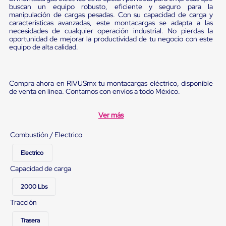
Ultima
buscan un equipo robusto, eficiente y seguro para la
Milla
manipulación de cargas pesadas. Con su capacidad de carga y
Anti-
características avanzadas, este montacargas se adapta a las
Robo
necesidades de cualquier operación industrial. No pierdas la
oportunidad de mejorar la productividad de tu negocio con este
Hormiga
equipo de alta calidad.
Estanterías
Móviles
MRO
Distribución
Compra ahora en RIVUSmx tu montacargas eléctrico, disponible
Equipos
de venta en línea. Contamos con envíos a todo México.
Móviles
Diablitos
de
Ver más
carga
Empaque
Combustión / Electrico
y
Embalaje
Electrico
Playo
Emplaye
Capacidad de carga
Stretch
Film
2000 Lbs
Automatico
Tracción
Emplaye
Manual
Plastico
Trasera