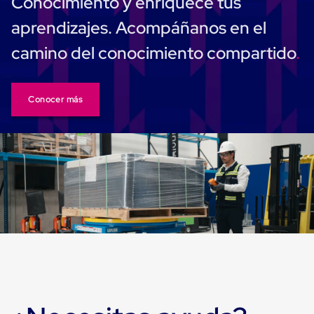
Conocimiento y enriquece tus
Despachador
de
aprendizajes. Acompáñanos en el
Cinta
Fleje
camino del conocimiento compartido
Fleje
Plástico
PP
(Polipropileno)
Fleje
Conocer más
Plástico
PET
(Polyester)
Fleje
de
Acero
Sellos
para
Fleje
Bolsas
de
aire
Bolsas
de
Aire
Papel