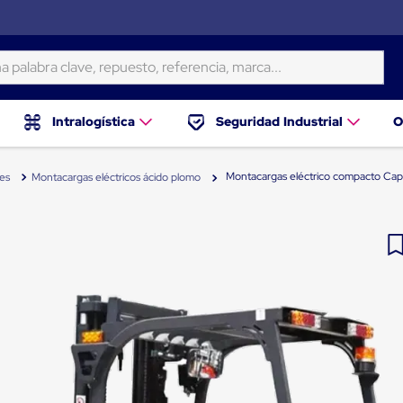
ra clave, repuesto, referencia, marca...
Intralogística
Seguridad Industrial
O
Montacargas eléctrico compacto Ca
es
Montacargas eléctricos ácido plomo