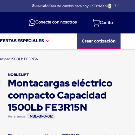
Sucursales
Tasa de cambio para hoy USD=MXN
17.13
Conecta con nosotros
FERTAS ESPECIALES
Crear cotización
pacidad 1500Lb FE3R15N
NOBLELIFT
Montacargas eléctrico
compacto Capacidad
1500Lb FE3R15N
:
Referencia
NBL-B1-0-012