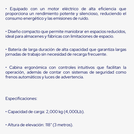
portátiles
de
• Equipado con un motor eléctrico de alta eficiencia que
Cargas
proporciona un rendimiento potente y silencioso, reduciendo el
Convencionales
consumo energético y las emisiones de ruido.
Sellos
para
• Diseño compacto que permite maniobrar en espacios reducidos,
Puertas
ideal para almacenes y fábricas con limitaciones de espacio.
de
andén
Sellos
• Batería de larga duración de alta capacidad que garantiza largas
de
jornadas de trabajo sin necesidad de recarga frecuente.
Cabezal
Fijo
• Cabina ergonómica con controles intuitivos que facilitan la
Sellos
operación, además de contar con sistemas de seguridad como
de
frenos automáticos y luces de advertencia.
Cabezal
Colgante
Cortina
Retenedores
Especificaciones:
de
andén
• Capacidad de carga: 2,000 kg (4,000Lb).
Retenedores
de
andén
• Altura de elevación: 118" (3 metros).
con