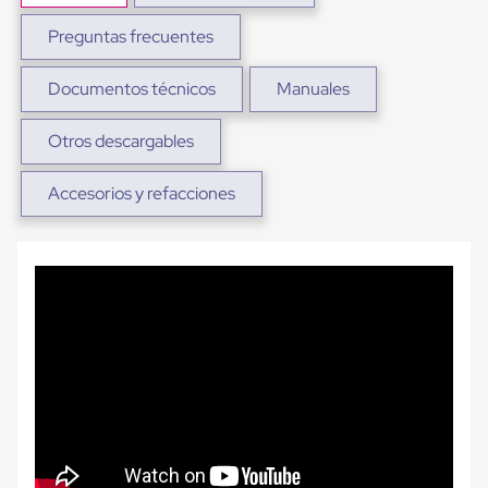
Carton
Plastico
Preguntas frecuentes
Esquineros
de
Documentos técnicos
Manuales
Carton
Esquineros
Plasticos
Otros descargables
Soluciones
de
Embalaje
Accesorios y refacciones
Tiersheet
Layer
Pad
Plastico
Laminas
de
Carton
Tiersheet
Hojas
de
Carton
Anti
Deslizamiento
Separador
de