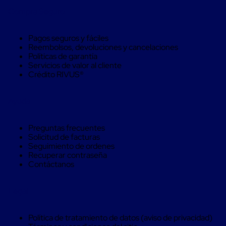
para
Compra Seguro
Pallets
Control
pasivo
Pagos seguros y fáciles
de
Reembolsos, devoluciones y cancelaciones
temperatura
Políticas de garantía
Mantas
Servicios de valor al cliente
Isotérmicas
Crédito RIVUS®
Mantas
Isotérmicas
Reusables
Ayuda
Mantas
Isotérmicas
para
Preguntas frecuentes
un
Solicitud de facturas
solo
Seguimiento de ordenes
uso
Recuperar contraseña
Mantas
Contáctanos
Isotérmicas
para
contenedores
Legal
marítimos
Mantas
Isotérmicas
Política de tratamiento de datos (aviso de privacidad)
para