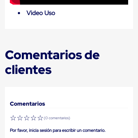
Carton
Corrugado
Video Uso
Freezer
Spacers
Separador
para
Congelación
Estandar
Separador
Comentarios de
para
Congelación
clientes
Ultra
Flujo
Cintas
protectoras
Cintas
adhesivas
Cinta
Comentarios
de
Tela
Cinta
☆
☆
☆
☆
☆
(0 comentarios)
para
Ductos
Por favor, inicia sesión para escribir un comentario.
y
Tuberias