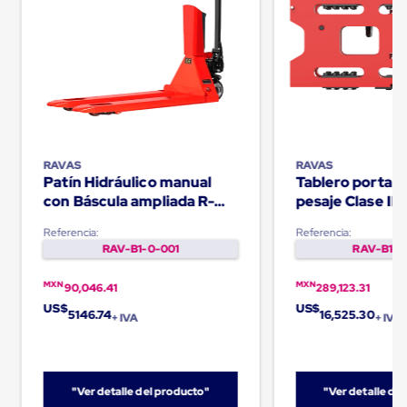
Despachador
de
Cinta
Fleje
Fleje
Plástico
PP
(Polipropileno)
Fleje
Plástico
PET
RAVAS
RAVAS
(Polyester)
Patín Hidráulico manual
Tablero porta h
Fleje
con Báscula ampliada R-
pesaje Clase II 
de
320
iCP
Acero
Referencia:
Referencia:
Sellos
RAV-B1-0-001
RAV-B1-0
para
Fleje
MXN
MXN
90,046.41
289,123.31
Bolsas
US$
US$
de
5146.74
16,525.30
+ IVA
+ IVA
aire
Bolsas
de
Aire
Papel
"Ver detalle del producto"
"Ver detalle de