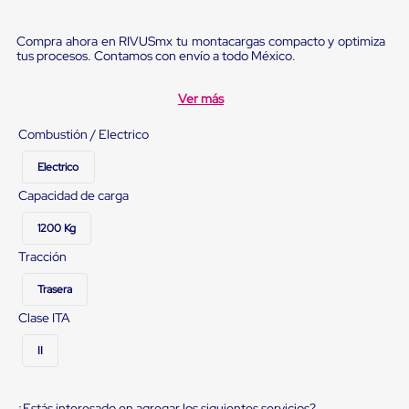
Ultima
Milla
Anti-
Compra ahora en RIVUSmx tu montacargas compacto y optimiza
Robo
tus procesos. Contamos con envío a todo México.
Hormiga
Estanterías
Ver más
Móviles
MRO
Combustión / Electrico
Distribución
Equipos
Electrico
Móviles
Diablitos
Capacidad de carga
de
carga
1200 Kg
Empaque
y
Tracción
Embalaje
Playo
Trasera
Emplaye
Stretch
Clase ITA
Film
Automatico
II
Emplaye
Manual
Plastico
¿Estás interesado en agregar los siguientes servicios?