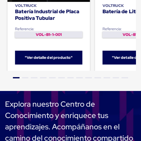
Despachador
de
VOLTRUCK
VOLTRUCK
Batería Industrial de Placa
Batería de Litio
Cinta
Fleje
Positiva Tubular
Fleje
Plástico
Referencia:
Referencia:
PP
VOL-B1-1-001
VOL-B1-1
(Polipropileno)
Fleje
Plástico
PET
"Ver detalle del producto"
"Ver detalle de
(Polyester)
Fleje
de
Acero
Sellos
para
Fleje
Bolsas
Explora nuestro Centro de
de
aire
Conocimiento y enriquece tus
Bolsas
de
aprendizajes. Acompáñanos en el
Aire
Papel
camino del conocimiento compartido