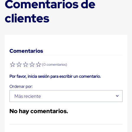
Comentarios de
Carton
Corrugado
clientes
Freezer
Spacers
Separador
para
Congelación
Estandar
Separador
Comentarios
para
Congelación
Ultra
☆
☆
☆
☆
☆
(0 comentarios)
Flujo
Cintas
Por favor, inicia sesión para escribir un comentario.
protectoras
Cintas
adhesivas
Cinta
Más reciente
de
Tela
Cinta
No hay comentarios.
para
Ductos
y
Tuberias