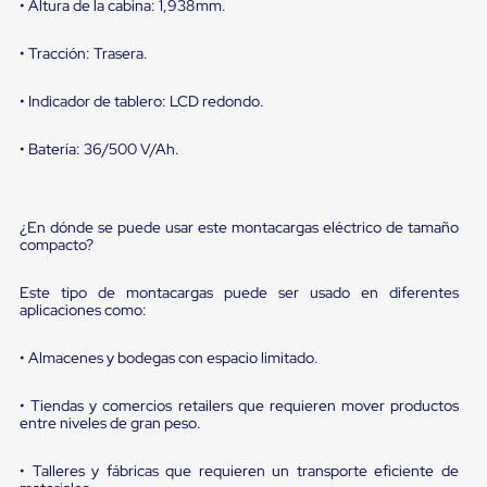
sistema
• Altura de la cabina: 1,938mm.
de
retención
• Tracción: Trasera.
de
ruedas
Retenedores
• Indicador de tablero: LCD redondo.
de
andén
• Batería: 36/500 V/Ah.
Automáticos
Retenedores
de
Andén
¿En dónde se puede usar este montacargas eléctrico de tamaño
Multi
compacto?
Transportes
Controles
Este tipo de montacargas puede ser usado en diferentes
de
aplicaciones como:
Muelle/Andén
Controles
de
• Almacenes y bodegas con espacio limitado.
Muelle/Andén
Básico
• Tiendas y comercios retailers que requieren mover productos
Controles
entre niveles de gran peso.
de
Muelle/Andén
• Talleres y fábricas que requieren un transporte eficiente de
Integral