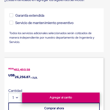
para
Emplayar
Preestirado
Pelicula
Garantía extendida
Plastica
Servicio de mantenimiento preventivo
Stretch
Hood
Manejo
Todos los servicios adicionales seleccionados serán cotizados de
de
manera independiente por nuestro departamento de Ingeniería y
carga
Servicio.
sin
tarimas
Slip
Sheet
Slip
Sheet
MXN
452,450.58
de
US$
Plastico
26,256.87
+ IVA
Slip
Sheet
de
Cantidad
Carton
1
Agregar al carrito
Tarimas
Tarimas
de
Comprar ahora