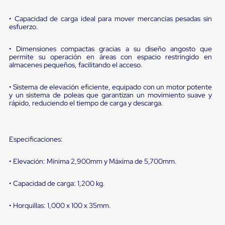
portátiles
de
Cargas
• Capacidad de carga ideal para mover mercancías pesadas sin
esfuerzo.
Convencionales
Sellos
para
• Dimensiones compactas gracias a su diseño angosto que
Puertas
permite su operación en áreas con espacio restringido en
de
almacenes pequeños, facilitando el acceso.
andén
Sellos
• Sistema de elevación eficiente, equipado con un motor potente
de
y un sistema de poleas que garantizan un movimiento suave y
Cabezal
rápido, reduciendo el tiempo de carga y descarga.
Fijo
Sellos
de
Cabezal
Especificaciones:
Colgante
Cortina
• Elevación: Mínima 2,900mm y Máxima de 5,700mm.
Retenedores
de
andén
• Capacidad de carga: 1,200 kg.
Retenedores
de
• Horquillas: 1,000 x 100 x 35mm.
andén
con