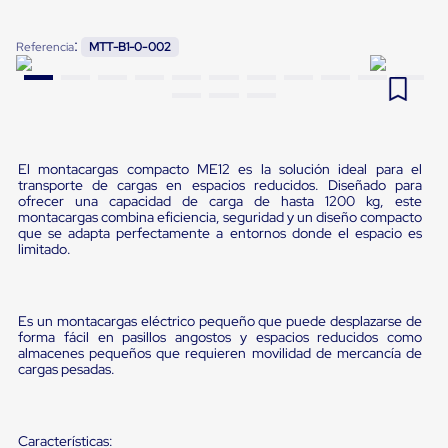
Pestañas
9
.
flejadora
de
:
Referencia
MTT-B1-0-002
Borde
10
.
slip sheet
de
andén
Pestañas
de
Borde
de
El montacargas compacto ME12 es la solución ideal para el
andén
transporte de cargas en espacios reducidos. Diseñado para
Mecánicas
ofrecer una capacidad de carga de hasta 1200 kg, este
Pestañas
montacargas combina eficiencia, seguridad y un diseño compacto
de
que se adapta perfectamente a entornos donde el espacio es
limitado.
Borde
de
andén
Hidráulicas
Es un montacargas eléctrico pequeño que puede desplazarse de
Rampas
forma fácil en pasillos angostos y espacios reducidos como
de
almacenes pequeños que requieren movilidad de mercancía de
patio
cargas pesadas.
portátiles
Rampas
de
patio
Características: