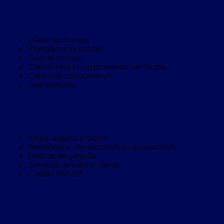
trinca
Sobre RIVUS®
Hebillas
para
Fleje
¿Quienes Somos?
de
¡Trabaja con nosotros!
poliéster
Guía de marcas
tejido
Conviértete en un proveedor verificado
Hebillas
Centro de conocimiento
para
Inversionistas
trinca
Trinca
de
Compra Seguro
poliester
alta
resistencia
Pagos seguros y fáciles
Bolsas
Reembolsos, devoluciones y cancelaciones
para
Políticas de garantía
viveros
Servicios de valor al cliente
Alambre
Crédito RIVUS®
de
PET
Mallas
Ayuda
envolventes
Mallas
envolventes