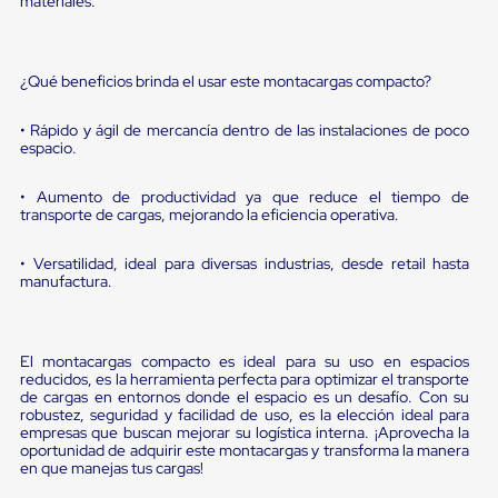
materiales.
Diablito
de
carga
Diablito
¿Qué beneficios brinda el usar este montacargas compacto?
eléctrico
Diablito
manual
• Rápido y ágil de mercancía dentro de las instalaciones de poco
Plataformas
espacio.
de
carga
• Aumento de productividad ya que reduce el tiempo de
Jaulas
transporte de cargas, mejorando la eficiencia operativa.
de
Distribución
• Versatilidad, ideal para diversas industrias, desde retail hasta
Ultima
manufactura.
Milla
Dollies
para
Charolas
El montacargas compacto es ideal para su uso en espacios
Plásticas
reducidos, es la herramienta perfecta para optimizar el transporte
Contenedores
de cargas en entornos donde el espacio es un desafío. Con su
Metálicos
robustez, seguridad y facilidad de uso, es la elección ideal para
Colapsables
empresas que buscan mejorar su logística interna. ¡Aprovecha la
Jaulas
oportunidad de adquirir este montacargas y transforma la manera
de
en que manejas tus cargas!
Distribución