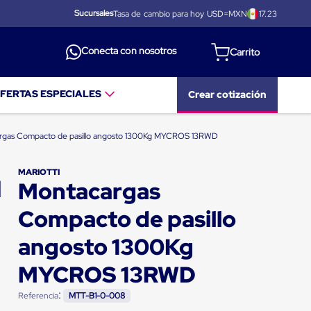
Sucursales
Tasa de cambio para hoy USD=MXN
17.23
Conecta con nosotros
FERTAS ESPECIALES
Crear cotización
rgas Compacto de pasillo angosto 1300Kg MYCROS 13RWD
MARIOTTI
Montacargas
Compacto de pasillo
angosto 1300Kg
MYCROS 13RWD
:
Referencia
MTT-B1-0-008