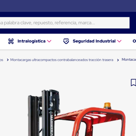
ra clave, repuesto, referencia, marca...
Intralogística
Seguridad Industrial
O
Montaca
os
Montacargas ultracompactos contrabalanceados tracción trasera