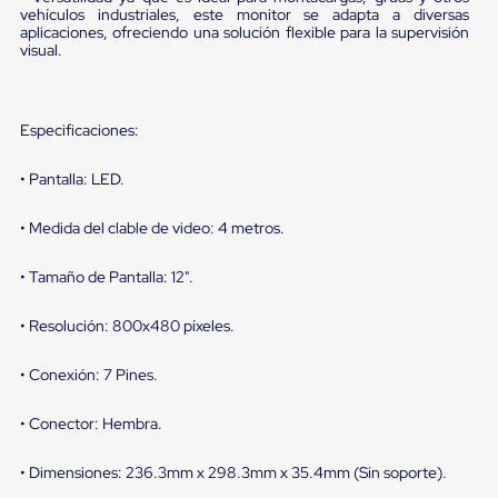
sistema
vehículos industriales, este monitor se adapta a diversas
de
aplicaciones, ofreciendo una solución flexible para la supervisión
retención
visual.
de
ruedas
Retenedores
de
Especificaciones:
andén
Automáticos
• Pantalla: LED.
Retenedores
de
Andén
• Medida del clable de video: 4 metros.
Multi
Transportes
• Tamaño de Pantalla: 12".
Controles
de
Muelle/Andén
• Resolución: 800x480 píxeles.
Controles
de
• Conexión: 7 Pines.
Muelle/Andén
Básico
Controles
• Conector: Hembra.
de
Muelle/Andén
• Dimensiones: 236.3mm x 298.3mm x 35.4mm (Sin soporte).
Integral