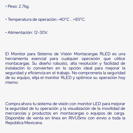
Diablito
• Peso: 2.7kg.
de
carga
Diablito
• Temperatura de operación:-40°C ..+85°C.
eléctrico
Diablito
• Alimentación: 12-30V.
manual
Plataformas
de
carga
El Monitor para Sistema de Visión Montacargas RLED es una
Jaulas
herramienta esencial para cualquier operación que utilice
de
montacargas. Su diseño robusto, alta resolución y facilidad de
Distribución
instalación lo convierten en la opción ideal para mejorar la
Ultima
seguridad y eficiencia en el trabajo. No comprometa la seguridad
Milla
de su equipo, elija el monitor RLED y optimice su operación hoy
Dollies
mismo.
para
Charolas
Plásticas
Contenedores
Compra ahora tu sistema de visión con monitor LED para mejorar
Metálicos
la seguridad de tu operación y la visualización de la movilidad de
mercancías y productos en montacargas o equipos de carga.
Colapsables
Disponible de venta en linea en RIVUSmx con envio a toda la
Jaulas
República Mexicana.
de
Distribución