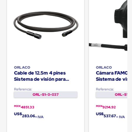
Carton
Corrugado
Freezer
Spacers
Separador
para
Congelación
Estandar
Separador
para
Congelación
Ultra
Flujo
ORLACO
ORLACO
Cable de 12.5m 4 pines
Cámara FAMOS
Cintas
protectoras
Sistema de visión para
Sistema de visió
Cintas
montacargas
adhesivas
Referencia:
Referencia:
Cinta
ORL-S1-0-037
ORL-S1-0
de
Tela
MXN
MXN
4851.33
9214.92
Cinta
US$
US$
para
283.06
537.67
+ IVA
+ IVA
Ductos
y
Tuberias