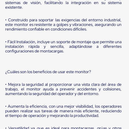
portátiles
sistemas de visión, facilitando la integración en su sistema
de
existente.
Cargas
Convencionales
• Construido para soportar las exigencias del entorno industrial,
Sellos
este monitor es resistente a golpes y vibraciones, asegurando un
para
rendimiento confiable en condiciones difíciles.
Puertas
de
andén
• Fácil Instalación, incluye un soporte de montaje que permite una
instalación rápida y sencilla, adaptándose a diferentes
Sellos
configuraciones de montacargas.
de
Cabezal
Fijo
Sellos
¿Cuáles son los beneficios de usar este monitor?
de
Cabezal
Colgante
• Mejora la seguridad al proporcionar una vista clara del área de
Cortina
trabajo, el monitor ayuda a prevenir accidentes y colisiones,
Retenedores
aumentando la seguridad del operador y del entorno.
de
andén
• Aumenta la eficiencia, con una mejor visibilidad, los operadores
Retenedores
pueden realizar sus tareas de manera más eficiente, reduciendo
de
el tiempo de operación y mejorando la productividad.
andén
con
• Versatilidad ya que es ideal para montacargas, grúas y otros