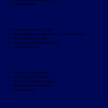
Soluciones
Inversionistas
de
sujeción
de
Compra Seguro
carga
Fleje
compuesto
Pagos seguros y fáciles
de
Reembolsos, devoluciones y cancelaciones
alta
Políticas de garantía
resistencia
Servicios de valor al cliente
Fleje
Crédito RIVUS®
de
cordón
de
Ayuda
poliéster
fusionado
Fleje
Preguntas frecuentes
de
Solicitud de facturas
poliéster
Seguimiento de ordenes
tejido
Recuperar contraseña
de
Contáctanos
alta
resistencia
Gancho
Legal
para