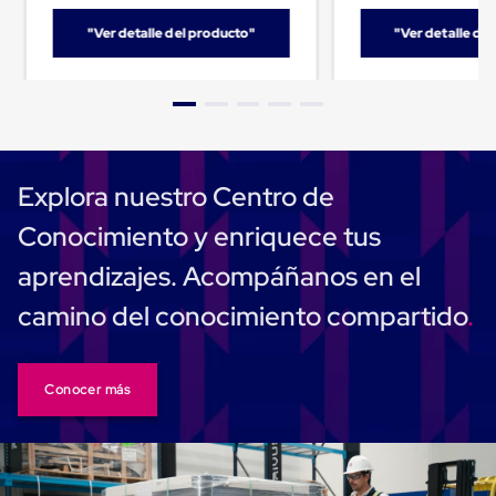
Cinta
"Ver detalle del producto"
"Ver detalle de
de
Aislar
Cinta
de
Aluminio
Cinta
de
Papel
Explora nuestro Centro de
Cinta
de
Conocimiento y enriquece tus
Seguridad
Masking
aprendizajes. Acompáñanos en el
Tape
Cinta
camino del conocimiento compartido
Adhesiva
Transparente
y
Canela
Conocer más
Cinta
Flejadora
Cinta
Tipo
Diurex