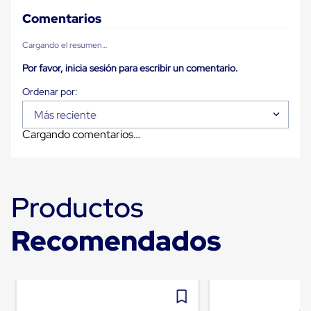
Carton
Comentarios
Plastico
Esquineros
de
Cargando el resumen…
Carton
Por favor, inicia sesión para escribir un comentario.
Esquineros
Plasticos
Soluciones
de
Más reciente
Embalaje
Tiersheet
Cargando comentarios…
Layer
Pad
Plastico
Laminas
de
Productos
Carton
Tiersheet
Recomendados
Hojas
de
Carton
Anti
Deslizamiento
Separador
de