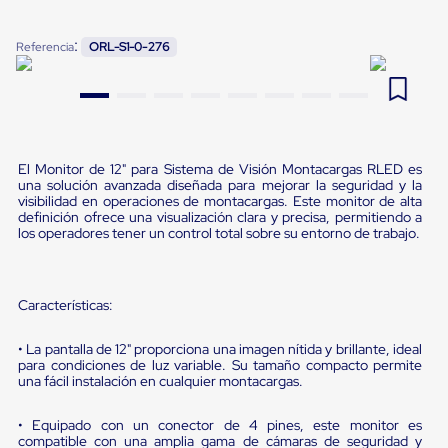
Pestañas
9
.
flejadora
de
:
Referencia
ORL-S1-0-276
Borde
10
.
cámara cph
de
andén
Pestañas
de
Borde
de
El Monitor de 12" para Sistema de Visión Montacargas RLED es
andén
una solución avanzada diseñada para mejorar la seguridad y la
Mecánicas
visibilidad en operaciones de montacargas. Este monitor de alta
Pestañas
definición ofrece una visualización clara y precisa, permitiendo a
de
los operadores tener un control total sobre su entorno de trabajo.
Borde
de
andén
Hidráulicas
Características:
Rampas
de
• La pantalla de 12" proporciona una imagen nítida y brillante, ideal
patio
para condiciones de luz variable. Su tamaño compacto permite
portátiles
una fácil instalación en cualquier montacargas.
Rampas
de
• Equipado con un conector de 4 pines, este monitor es
patio
compatible con una amplia gama de cámaras de seguridad y