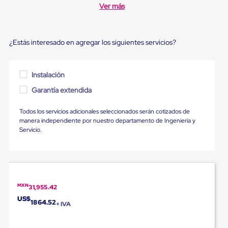
Ultima
Ver más
Milla
Anti-
Robo
Hormiga
¿Estás interesado en agregar los siguientes servicios?
Estanterías
Móviles
MRO
Instalación
Distribución
Equipos
Garantía extendida
Móviles
Diablitos
Todos los servicios adicionales seleccionados serán cotizados de
de
manera independiente por nuestro departamento de Ingeniería y
carga
Servicio.
Empaque
y
Embalaje
Playo
Emplaye
Stretch
Film
MXN
31,955.42
Automatico
US$
1864.52
Emplaye
+ IVA
Manual
Plastico