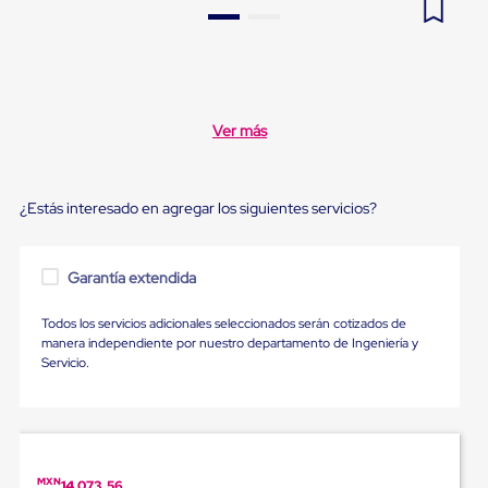
Pestañas
9
.
flejadora
de
Borde
10
.
slip sheet
de
andén
Pestañas
Ver más
de
Borde
de
andén
¿Estás interesado en agregar los siguientes servicios?
Mecánicas
Pestañas
de
Borde
Garantía extendida
de
andén
Todos los servicios adicionales seleccionados serán cotizados de
Hidráulicas
manera independiente por nuestro departamento de Ingeniería y
Rampas
Servicio.
de
patio
portátiles
Rampas
de
patio
MXN
14,073.56