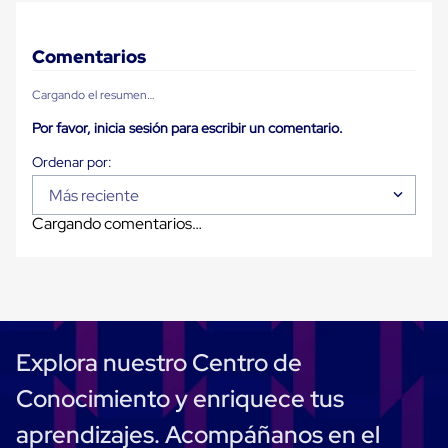
Diablito
de
carga
Comentarios
Diablito
eléctrico
Diablito
Cargando el resumen…
manual
Por favor, inicia sesión para escribir un comentario.
Plataformas
de
carga
Jaulas
Más reciente
de
Distribución
Cargando comentarios…
Ultima
Milla
Dollies
para
Charolas
Plásticas
Contenedores
Explora nuestro Centro de
Metálicos
Colapsables
Conocimiento y enriquece tus
Jaulas
de
aprendizajes. Acompáñanos en el
Distribución