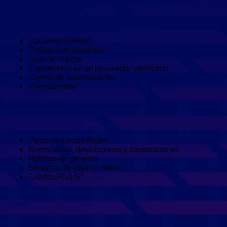
Cinta
Sobre RIVUS®
de
Aislar
Cinta
¿Quienes Somos?
de
¡Trabaja con nosotros!
Aluminio
Guía de marcas
Cinta
Conviértete en un proveedor verificado
de
Centro de conocimiento
Papel
Inversionistas
Cinta
de
Seguridad
Compra Seguro
Masking
Tape
Cinta
Pagos seguros y fáciles
Adhesiva
Reembolsos, devoluciones y cancelaciones
Transparente
Políticas de garantía
y
Servicios de valor al cliente
Canela
Crédito RIVUS®
Cinta
Flejadora
Cinta
Ayuda
Tipo
Diurex