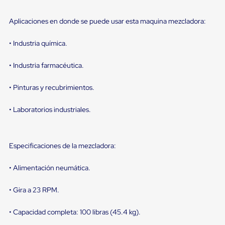
sistema
de
retención
Aplicaciones en donde se puede usar esta maquina mezcladora:
de
ruedas
• Industria química.
Retenedores
de
andén
• Industria farmacéutica.
Automáticos
Retenedores
• Pinturas y recubrimientos.
de
Andén
Multi
• Laboratorios industriales.
Transportes
Controles
de
Muelle/Andén
Especificaciones de la mezcladora:
Controles
de
• Alimentación neumática.
Muelle/Andén
Básico
• Gira a 23 RPM.
Controles
de
Muelle/Andén
• Capacidad completa: 100 libras (45.4 kg).
Integral