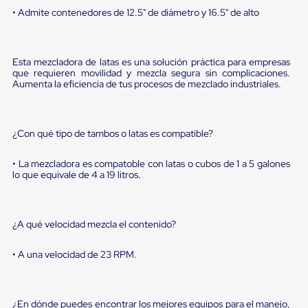
Diablito
• Admite contenedores de 12.5" de diámetro y 16.5" de alto
de
carga
Diablito
eléctrico
Esta mezcladora de latas es una solución práctica para empresas
Diablito
que requieren movilidad y mezcla segura sin complicaciones.
manual
Aumenta la eficiencia de tus procesos de mezclado industriales.
Plataformas
de
carga
Jaulas
¿Con qué tipo de tambos o latas es compatible?
de
Distribución
Ultima
• La mezcladora es compatoble con latas o cubos de 1 a 5 galones
lo que equivale de 4 a 19 litros.
Milla
Dollies
para
Charolas
¿A qué velocidad mezcla el contenido?
Plásticas
Contenedores
Metálicos
• A una velocidad de 23 RPM.
Colapsables
Jaulas
de
Distribución
¿En dónde puedes encontrar los mejores equipos para el manejo,