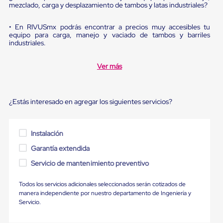
Ultima
mezclado, carga y desplazamiento de tambos y latas industriales?
Milla
Anti-
• En RIVUSmx podrás encontrar a precios muy accesibles tu
Robo
equipo para carga, manejo y vaciado de tambos y barriles
Hormiga
industriales.
Estanterías
Móviles
MRO
Ver más
Distribución
Equipos
Móviles
Diablitos
¿Estás interesado en agregar los siguientes servicios?
de
carga
Empaque
Instalación
y
Embalaje
Garantía extendida
Playo
Servicio de mantenimiento preventivo
Emplaye
Stretch
Film
Todos los servicios adicionales seleccionados serán cotizados de
Automatico
manera independiente por nuestro departamento de Ingeniería y
Emplaye
Servicio.
Manual
Plastico