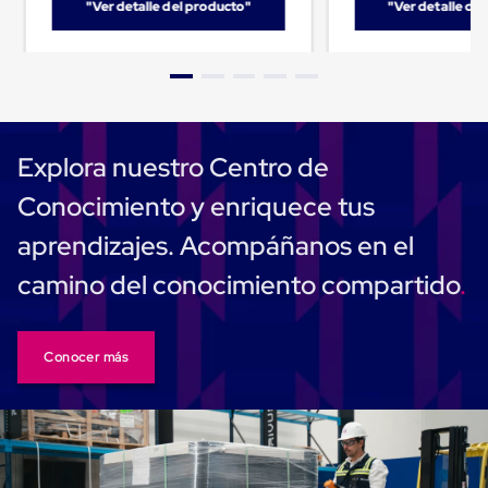
Despachador
"Ver detalle del producto"
"Ver detalle de
de
Cinta
Fleje
Fleje
Plástico
PP
(Polipropileno)
Fleje
Explora nuestro Centro de
Plástico
PET
Conocimiento y enriquece tus
(Polyester)
Fleje
aprendizajes. Acompáñanos en el
de
Acero
camino del conocimiento compartido
Sellos
para
Fleje
Bolsas
Conocer más
de
aire
Bolsas
de
Aire
Papel