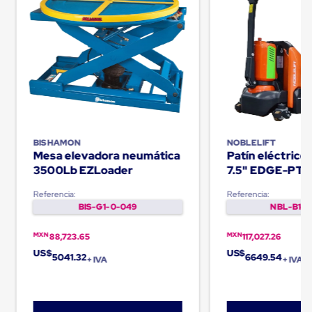
Cinta
de
Aislar
Cinta
de
Aluminio
Cinta
de
Papel
Cinta
de
BISHAMON
NOBLELIFT
Seguridad
Mesa elevadora neumática
Patín eléctric
Masking
3500Lb EZLoader
7.5" EDGE-PT
Tape
Cinta
Referencia:
Referencia:
Adhesiva
BIS-G1-0-049
NBL-B1-0
Transparente
y
Canela
MXN
MXN
88,723.65
117,027.26
Cinta
US$
US$
5041.32
6649.54
+ IVA
+ IVA
Flejadora
Cinta
Tipo
Diurex