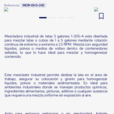
Pestañas
:
Referencia
MOR-G1-0-242
9
.
flejadora
de
Borde
10
.
cámara cph
de
andén
Pestañas
de
Borde
Mezcladora industrial de latas 5 galones 1-305-A esta diseñada
para mezclar latas o cubos de 1 a 5 galones mediante rotación
de
continua de extremo a extremo a 23 RPM. Mezcla con seguridad
andén
líquidos, polvos o medios de volteo dentro de contenedores
Mecánicas
sellados, lo que lo hace ideal para mezclar y homogeneizar
Pestañas
contenido.
de
Borde
de
andén
Este mezclador industrial permite deslizar la lata en el área de
Hidráulicas
trabajo, asegurar su colocación y girarlo para homogenizar
Rampas
líquidos, polvos o materiales sedimentados. Es ideal para
de
ambientes industriales donde se manejan productos químicos,
patio
ingredientes alimentarios, pinturas, aditivos o cualquier sustancia
que requiera una mezcla uniforme sin exposición al aire.
portátiles
Rampas
de
patio
Apto para entornos peligrosos o sin electricidad. Admite