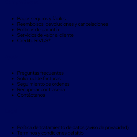
Compra Seguro
trinca
Hebillas
para
Pagos seguros y fáciles
Fleje
Reembolsos, devoluciones y cancelaciones
de
Políticas de garantía
poliéster
Servicios de valor al cliente
tejido
Crédito RIVUS®
Hebillas
para
trinca
Ayuda
Trinca
de
poliester
Preguntas frecuentes
alta
Solicitud de facturas
resistencia
Seguimiento de ordenes
Bolsas
Recuperar contraseña
para
Contáctanos
viveros
Alambre
de
Legal
PET
Mallas
envolventes
Política de tratamiento de datos (aviso de privacidad)
Mallas
Términos y condiciones del sitio
envolventes