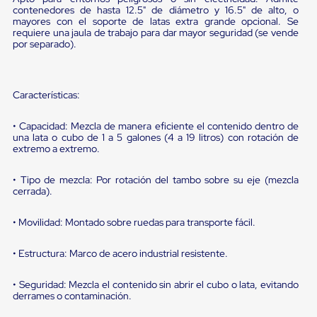
portátiles
contenedores de hasta 12.5" de diámetro y 16.5" de alto, o
de
mayores con el soporte de latas extra grande opcional. Se
Cargas
requiere una jaula de trabajo para dar mayor seguridad (se vende
Convencionales
por separado).
Sellos
para
Puertas
de
Características:
andén
Sellos
• Capacidad: Mezcla de manera eficiente el contenido dentro de
de
una lata o cubo de 1 a 5 galones (4 a 19 litros) con rotación de
Cabezal
extremo a extremo.
Fijo
Sellos
de
• Tipo de mezcla: Por rotación del tambo sobre su eje (mezcla
Cabezal
cerrada).
Colgante
Cortina
• Movilidad: Montado sobre ruedas para transporte fácil.
Retenedores
de
• Estructura: Marco de acero industrial resistente.
andén
Retenedores
de
• Seguridad: Mezcla el contenido sin abrir el cubo o lata, evitando
andén
derrames o contaminación.
con