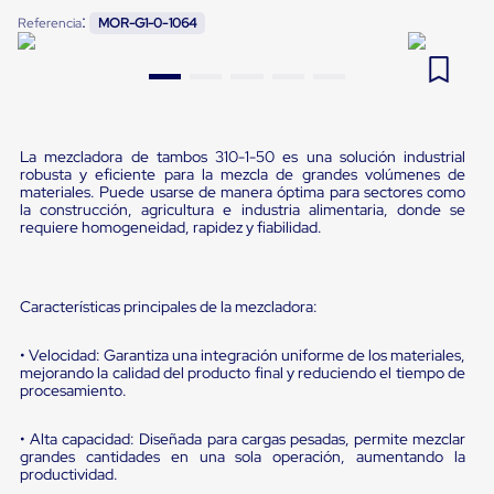
Pestañas
:
Referencia
MOR-G1-0-1064
9
.
flejadora
de
Borde
10
.
cámara cph
de
andén
Pestañas
de
Borde
La mezcladora de tambos 310-1-50 es una solución industrial
robusta y eficiente para la mezcla de grandes volúmenes de
de
materiales. Puede usarse de manera óptima para sectores como
andén
la construcción, agricultura e industria alimentaria, donde se
Mecánicas
requiere homogeneidad, rapidez y fiabilidad.
Pestañas
de
Borde
de
Características principales de la mezcladora:
andén
Hidráulicas
Rampas
• Velocidad: Garantiza una integración uniforme de los materiales,
mejorando la calidad del producto final y reduciendo el tiempo de
de
procesamiento.
patio
portátiles
Rampas
• Alta capacidad: Diseñada para cargas pesadas, permite mezclar
de
grandes cantidades en una sola operación, aumentando la
patio
productividad.