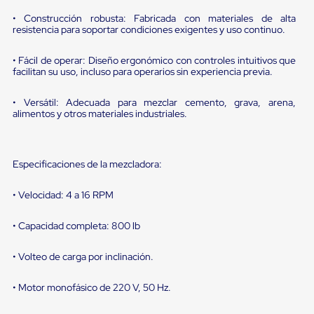
portátiles
de
• Construcción robusta: Fabricada con materiales de alta
Cargas
resistencia para soportar condiciones exigentes y uso continuo.
Convencionales
Sellos
• Fácil de operar: Diseño ergonómico con controles intuitivos que
para
facilitan su uso, incluso para operarios sin experiencia previa.
Puertas
de
andén
• Versátil: Adecuada para mezclar cemento, grava, arena,
Sellos
alimentos y otros materiales industriales.
de
Cabezal
Fijo
Sellos
Especificaciones de la mezcladora:
de
Cabezal
• Velocidad: 4 a 16 RPM
Colgante
Cortina
• Capacidad completa: 800 lb
Retenedores
de
andén
• Volteo de carga por inclinación.
Retenedores
de
• Motor monofásico de 220 V, 50 Hz.
andén
con