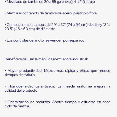
sistema
• Mezclado de tambo de 30 a 55 galones (114 a 210 litros)
de
retención
• Mezcla el contenido de tambos de acero, plástico o fibra.
de
ruedas
Retenedores
• Compatible con tambos de 29" a 37" (74 a 94 cm) de alto y 18" a
de
23,5" (46 a 60 cm) de diámetro.
andén
Automáticos
• Los controles del motor se venden por separado.
Retenedores
de
Andén
Multi
Beneficios de usar la máquina mezcladora industrial:
Transportes
Controles
• Mayor productividad: Mezcla más rápida y eficaz que reduce
de
tiempos de trabajo.
Muelle/Andén
Controles
de
• Homogeneidad garantizada: La mezcla uniforme mejora la
Muelle/Andén
calidad del producto.
Básico
Controles
• Optimización de recursos: Ahorra tiempo y esfuerzo en cada
de
ciclo de mezcla.
Muelle/Andén
Integral