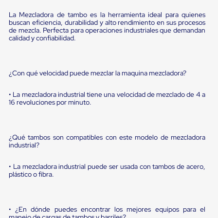
Diablito
de
La Mezcladora de tambo es la herramienta ideal para quienes
carga
buscan eficiencia, durabilidad y alto rendimiento en sus procesos
Diablito
de mezcla. Perfecta para operaciones industriales que demandan
eléctrico
calidad y confiabilidad.
Diablito
manual
Plataformas
de
¿Con qué velocidad puede mezclar la maquina mezcladora?
carga
Jaulas
• La mezcladora industrial tiene una velocidad de mezclado de 4 a
de
16 revoluciones por minuto.
Distribución
Ultima
Milla
Dollies
¿Qué tambos son compatibles con este modelo de mezcladora
para
industrial?
Charolas
Plásticas
• La mezcladora industrial puede ser usada con tambos de acero,
Contenedores
plástico o fibra.
Metálicos
Colapsables
Jaulas
de
• ¿En dónde puedes encontrar los mejores equipos para el
Distribución
manejo de cargas de tambos y barriles?