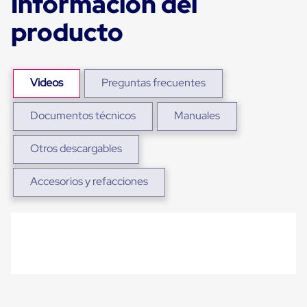
Información del
Plastico
Tarimas
producto
de
Plastico
para
Buenas
Prácticas
Videos
Preguntas frecuentes
de
Manufactura
Documentos técnicos
Manuales
Tarimas
de
Plastico
Otros descargables
para
Exportación
Tarimas
Accesorios y refacciones
de
Plastico
Rackeables
Tarimas
de
Plastico
Multiusos
Esquineros
Angulos
de