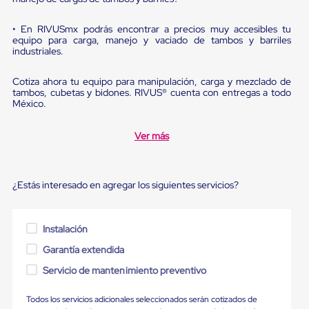
Ultima
Milla
Anti-
• En RIVUSmx podrás encontrar a precios muy accesibles tu
equipo para carga, manejo y vaciado de tambos y barriles
Robo
industriales.
Hormiga
Estanterías
Móviles
Cotiza ahora tu equipo para manipulación, carga y mezclado de
MRO
tambos, cubetas y bidones. RIVUS® cuenta con entregas a todo
Distribución
México.
Equipos
Móviles
Ver más
Diablitos
de
carga
Empaque
¿Estás interesado en agregar los siguientes servicios?
y
Embalaje
Playo
Emplaye
Instalación
Stretch
Garantía extendida
Film
Automatico
Servicio de mantenimiento preventivo
Emplaye
Manual
Todos los servicios adicionales seleccionados serán cotizados de
Plastico