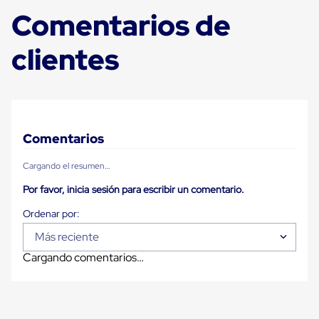
Carton
Comentarios de
Plastico
Esquineros
de
clientes
Carton
Esquineros
Plasticos
Soluciones
de
Embalaje
Tiersheet
Comentarios
Layer
Pad
Cargando el resumen…
Plastico
Laminas
Por favor, inicia sesión para escribir un comentario.
de
Carton
Tiersheet
Más reciente
Hojas
de
Cargando comentarios…
Carton
Anti
Deslizamiento
Separador
de