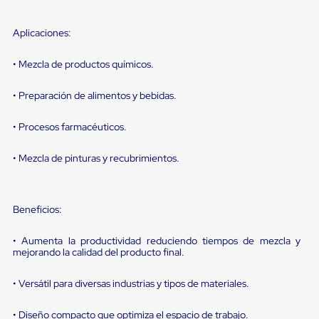
sistema
de
retención
Aplicaciones:
de
ruedas
• Mezcla de productos químicos.
Retenedores
de
andén
• Preparación de alimentos y bebidas.
Automáticos
Retenedores
• Procesos farmacéuticos.
de
Andén
Multi
• Mezcla de pinturas y recubrimientos.
Transportes
Controles
de
Muelle/Andén
Beneficios:
Controles
de
• Aumenta la productividad reduciendo tiempos de mezcla y
Muelle/Andén
mejorando la calidad del producto final.
Básico
Controles
de
• Versátil para diversas industrias y tipos de materiales.
Muelle/Andén
Integral
• Diseño compacto que optimiza el espacio de trabajo.