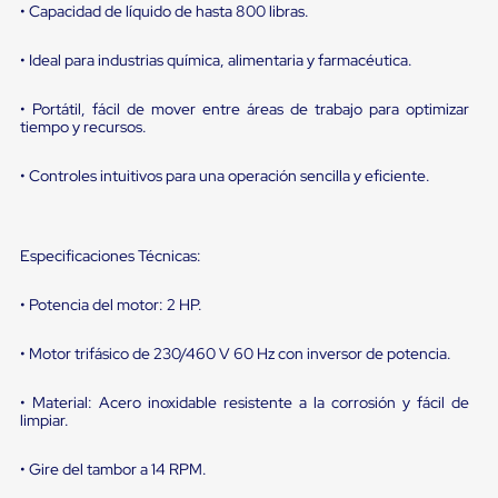
portátiles
• Capacidad de líquido de hasta 800 libras.
de
Cargas
Convencionales
• Ideal para industrias química, alimentaria y farmacéutica.
Sellos
para
• Portátil, fácil de mover entre áreas de trabajo para optimizar
Puertas
tiempo y recursos.
de
andén
• Controles intuitivos para una operación sencilla y eficiente.
Sellos
de
Cabezal
Fijo
Especificaciones Técnicas:
Sellos
de
Cabezal
• Potencia del motor: 2 HP.
Colgante
Cortina
• Motor trifásico de 230/460 V 60 Hz con inversor de potencia.
Retenedores
de
andén
• Material: Acero inoxidable resistente a la corrosión y fácil de
Retenedores
limpiar.
de
andén
• Gire del tambor a 14 RPM.
con