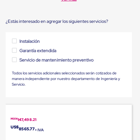
Ultima
Milla
Anti-
Robo
¿Estás interesado en agregar los siguientes servicios?
Hormiga
Estanterías
Móviles
MRO
Instalación
Distribución
Garantía extendida
Equipos
Móviles
Servicio de mantenimiento preventivo
Diablitos
de
Todos los servicios adicionales seleccionados serán cotizados de
carga
manera independiente por nuestro departamento de Ingeniería y
Empaque
Servicio.
y
Embalaje
Playo
Emplaye
Stretch
Film
MXN
Automatico
147,498.21
Emplaye
US$
8565.77
+ IVA
Manual
Plastico