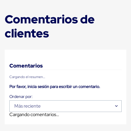
Carton
Plastico
Esquineros
Comentarios de
de
Carton
clientes
Esquineros
Plasticos
Soluciones
de
Embalaje
Tiersheet
Layer
Comentarios
Pad
Plastico
Laminas
Cargando el resumen…
de
Por favor, inicia sesión para escribir un comentario.
Carton
Tiersheet
Hojas
de
Más reciente
Carton
Anti
Cargando comentarios…
Deslizamiento
Separador
de