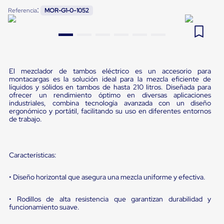
Pestañas
:
Referencia
MOR-G1-0-1052
9
.
flejadora
de
Borde
10
.
slip sheet
de
andén
Pestañas
de
Borde
El mezclador de tambos eléctrico es un accesorio para
montacargas es la solución ideal para la mezcla eficiente de
de
líquidos y sólidos en tambos de hasta 210 litros. Diseñada para
andén
ofrecer un rendimiento óptimo en diversas aplicaciones
Mecánicas
industriales, combina tecnología avanzada con un diseño
Pestañas
ergonómico y portátil, facilitando su uso en diferentes entornos
de
de trabajo.
Borde
de
andén
Hidráulicas
Características:
Rampas
de
• Diseño horizontal que asegura una mezcla uniforme y efectiva.
patio
portátiles
Rampas
• Rodillos de alta resistencia que garantizan durabilidad y
de
funcionamiento suave.
patio