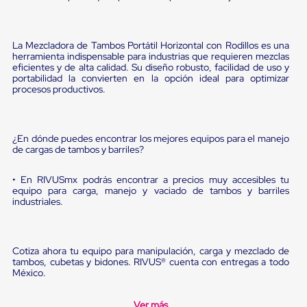
Diablito
de
carga
Diablito
La Mezcladora de Tambos Portátil Horizontal con Rodillos es una
eléctrico
herramienta indispensable para industrias que requieren mezclas
Diablito
eficientes y de alta calidad. Su diseño robusto, facilidad de uso y
manual
portabilidad la convierten en la opción ideal para optimizar
Plataformas
procesos productivos.
de
carga
Jaulas
de
¿En dónde puedes encontrar los mejores equipos para el manejo
de cargas de tambos y barriles?
Distribución
Ultima
Milla
• En RIVUSmx podrás encontrar a precios muy accesibles tu
Dollies
equipo para carga, manejo y vaciado de tambos y barriles
para
industriales.
Charolas
Plásticas
Contenedores
Metálicos
Cotiza ahora tu equipo para manipulación, carga y mezclado de
Colapsables
tambos, cubetas y bidones. RIVUS® cuenta con entregas a todo
México.
Jaulas
de
Distribución
Ver más