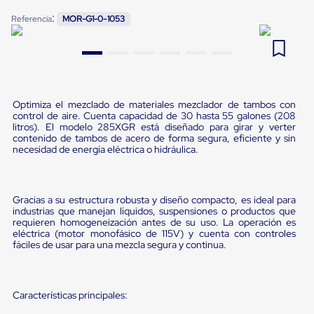
Pestañas
:
9
.
flejadora
Referencia
MOR-G1-0-1053
de
Borde
10
.
playo manual
de
andén
Pestañas
de
Borde
Optimiza el mezclado de materiales mezclador de tambos con
de
control de aire. Cuenta capacidad de 30 hasta 55 galones (208
andén
litros). El modelo 285XGR está diseñado para girar y verter
Mecánicas
contenido de tambos de acero de forma segura, eficiente y sin
necesidad de energía eléctrica o hidráulica.
Pestañas
de
Borde
de
Gracias a su estructura robusta y diseño compacto, es ideal para
andén
industrias que manejan líquidos, suspensiones o productos que
Hidráulicas
requieren homogeneización antes de su uso. La operación es
Rampas
eléctrica (motor monofásico de 115V) y cuenta con controles
de
fáciles de usar para una mezcla segura y continua.
patio
portátiles
Rampas
de
Características principales:
patio