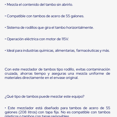
portátiles
• Mezcla el contenido del tambo sin abrirlo.
de
Cargas
Convencionales
• Compatible con tambos de acero de 55 galones.
Sellos
para
• Sistema de rodillos que gira el tambo horizontalmente.
Puertas
de
andén
• Operación eléctrica con motor de 115V.
Sellos
de
• Ideal para industrias químicas, alimentarias, farmacéuticas y más.
Cabezal
Fijo
Sellos
de
Con este mezclador de tambos tipo rodillo, evitas contaminación
Cabezal
cruzada, ahorras tiempo y aseguras una mezcla uniforme de
Colgante
materiales directamente en el envase original.
Cortina
Retenedores
de
andén
¿Qué tipo de tambos puede mezclar este equipo?
Retenedores
de
• Este mezclador está diseñado para tambos de acero de 55
andén
galones (208 litros) con tapa fija. No es compatible con tambos
con
plásticos o tambos con tapas removibles.