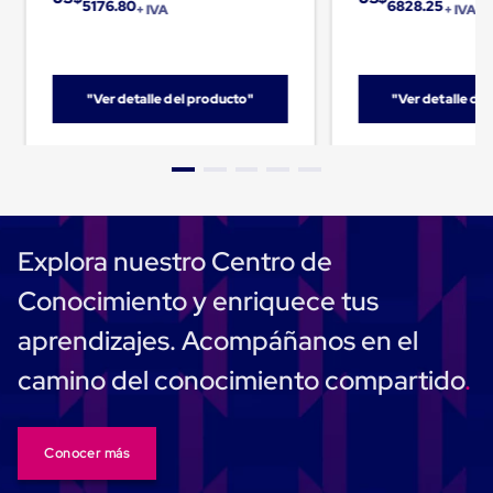
5176.80
6828.25
+ IVA
+ IVA
Cinta
de
Aislar
Cinta
de
"Ver detalle del producto"
"Ver detalle de
Aluminio
Cinta
de
Papel
Cinta
de
Seguridad
Explora nuestro Centro de
Masking
Tape
Conocimiento y enriquece tus
Cinta
Adhesiva
aprendizajes. Acompáñanos en el
Transparente
y
camino del conocimiento compartido
Canela
Cinta
Flejadora
Cinta
Tipo
Conocer más
Diurex