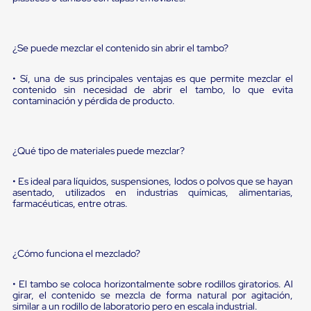
sistema
de
retención
de
¿Se puede mezclar el contenido sin abrir el tambo?
ruedas
Retenedores
de
• Sí, una de sus principales ventajas es que permite mezclar el
andén
contenido sin necesidad de abrir el tambo, lo que evita
contaminación y pérdida de producto.
Automáticos
Retenedores
de
Andén
¿Qué tipo de materiales puede mezclar?
Multi
Transportes
Controles
• Es ideal para líquidos, suspensiones, lodos o polvos que se hayan
de
asentado, utilizados en industrias químicas, alimentarias,
Muelle/Andén
farmacéuticas, entre otras.
Controles
de
Muelle/Andén
Básico
¿Cómo funciona el mezclado?
Controles
de
• El tambo se coloca horizontalmente sobre rodillos giratorios. Al
Muelle/Andén
girar, el contenido se mezcla de forma natural por agitación,
Integral
similar a un rodillo de laboratorio pero en escala industrial.