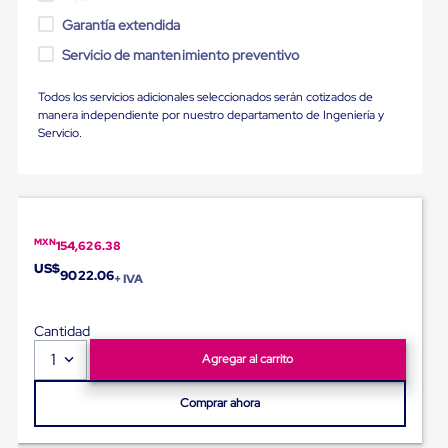
Ultima
Milla
Garantía extendida
Anti-
Servicio de mantenimiento preventivo
Robo
Hormiga
Estanterías
Todos los servicios adicionales seleccionados serán cotizados de
Móviles
manera independiente por nuestro departamento de Ingeniería y
MRO
Servicio.
Distribución
Equipos
Móviles
Diablitos
de
carga
MXN
154,626.38
Empaque
US$
y
9022.06
+ IVA
Embalaje
Playo
Emplaye
Cantidad
Stretch
1
Agregar al carrito
Film
Automatico
Emplaye
Comprar ahora
Manual
Plastico