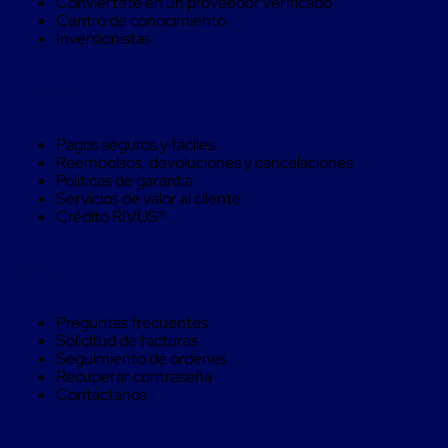
Conviértete en un proveedor verificado
Soluciones
Centro de conocimiento
de
Inversionistas
sujeción
de
carga
Compra Seguro
Fleje
compuesto
de
Pagos seguros y fáciles
alta
Reembolsos, devoluciones y cancelaciones
resistencia
Políticas de garantía
Fleje
Servicios de valor al cliente
de
Crédito RIVUS®
cordón
de
poliéster
Ayuda
fusionado
Fleje
de
Preguntas frecuentes
poliéster
Solicitud de facturas
tejido
Seguimiento de ordenes
de
Recuperar contraseña
alta
Contáctanos
resistencia
Gancho
para
Legal