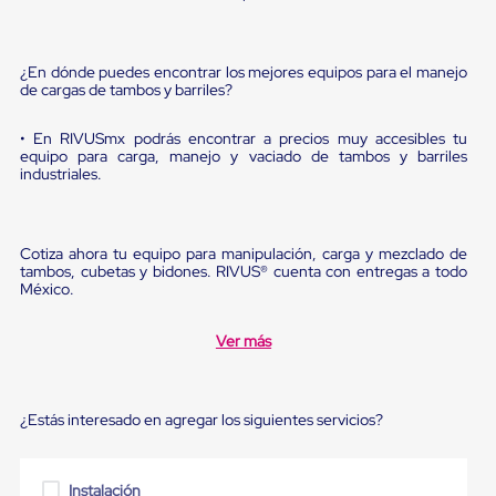
Diablito
de
carga
Diablito
¿En dónde puedes encontrar los mejores equipos para el manejo
eléctrico
de cargas de tambos y barriles?
Diablito
manual
• En RIVUSmx podrás encontrar a precios muy accesibles tu
Plataformas
equipo para carga, manejo y vaciado de tambos y barriles
de
industriales.
carga
Jaulas
de
Distribución
Cotiza ahora tu equipo para manipulación, carga y mezclado de
Ultima
tambos, cubetas y bidones. RIVUS® cuenta con entregas a todo
Milla
México.
Dollies
para
Ver más
Charolas
Plásticas
Contenedores
Metálicos
¿Estás interesado en agregar los siguientes servicios?
Colapsables
Jaulas
de
Distribución
Instalación