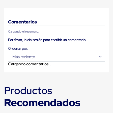
Carton
Plastico
Esquineros
de
Carton
Comentarios
Esquineros
Plasticos
Cargando el resumen…
Soluciones
de
Por favor, inicia sesión para escribir un comentario.
Embalaje
Tiersheet
Layer
Más reciente
Pad
Plastico
Cargando comentarios…
Laminas
de
Carton
Tiersheet
Hojas
Productos
de
Carton
Anti
Recomendados
Deslizamiento
Separador
de