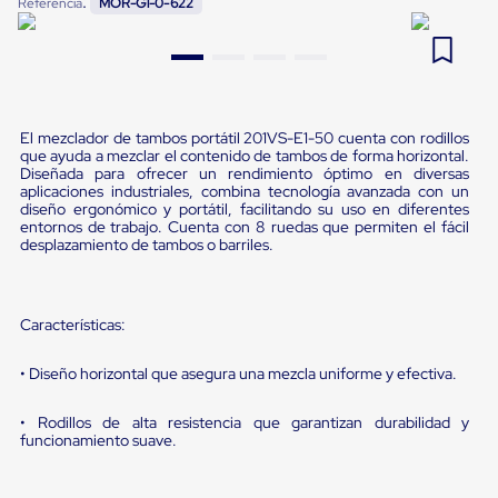
:
Referencia
MOR-G1-0-622
Pestañas
9
.
flejadora
de
Borde
10
.
slip sheet
de
andén
Pestañas
de
El mezclador de tambos portátil 201VS-E1-50 cuenta con rodillos
que ayuda a mezclar el contenido de tambos de forma horizontal.
Borde
Diseñada para ofrecer un rendimiento óptimo en diversas
de
aplicaciones industriales, combina tecnología avanzada con un
andén
diseño ergonómico y portátil, facilitando su uso en diferentes
Mecánicas
entornos de trabajo. Cuenta con 8 ruedas que permiten el fácil
Pestañas
desplazamiento de tambos o barriles.
de
Borde
de
andén
Características:
Hidráulicas
Rampas
• Diseño horizontal que asegura una mezcla uniforme y efectiva.
de
patio
portátiles
• Rodillos de alta resistencia que garantizan durabilidad y
Rampas
funcionamiento suave.
de
patio