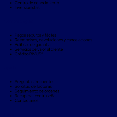
Centro de conocimiento
trinca
Inversionistas
Hebillas
para
Fleje
Compra Seguro
de
poliéster
tejido
Pagos seguros y fáciles
Hebillas
Reembolsos, devoluciones y cancelaciones
para
Políticas de garantía
trinca
Servicios de valor al cliente
Trinca
Crédito RIVUS®
de
poliester
alta
Ayuda
resistencia
Bolsas
para
Preguntas frecuentes
viveros
Solicitud de facturas
Alambre
Seguimiento de ordenes
de
Recuperar contraseña
PET
Contáctanos
Mallas
envolventes
Mallas
Legal
envolventes