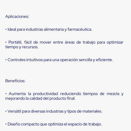
sistema
de
retención
de
Aplicaciones:
ruedas
Retenedores
• Ideal para industrias alimentaria y farmacéutica.
de
andén
• Portátil, fácil de mover entre áreas de trabajo para optimizar
Automáticos
tiempo y recursos.
Retenedores
de
Andén
• Controles intuitivos para una operación sencilla y eficiente.
Multi
Transportes
Controles
de
Beneficios:
Muelle/Andén
Controles
• Aumenta la productividad reduciendo tiempos de mezcla y
de
mejorando la calidad del producto final.
Muelle/Andén
Básico
Controles
• Versátil para diversas industrias y tipos de materiales.
de
Muelle/Andén
• Diseño compacto que optimiza el espacio de trabajo.
Integral