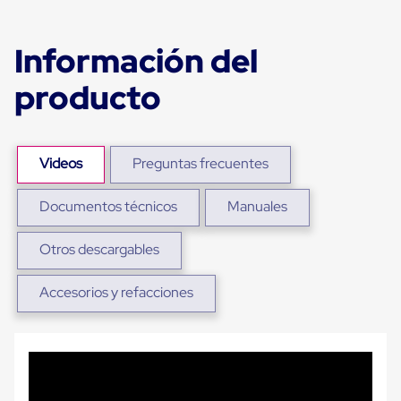
Plastico
Tarimas
de
Información del
Plastico
para
producto
Buenas
Prácticas
de
Manufactura
Tarimas
Videos
Preguntas frecuentes
de
Plastico
para
Documentos técnicos
Manuales
Exportación
Tarimas
Otros descargables
de
Plastico
Rackeables
Accesorios y refacciones
Tarimas
de
Plastico
Multiusos
Esquineros
Angulos
de