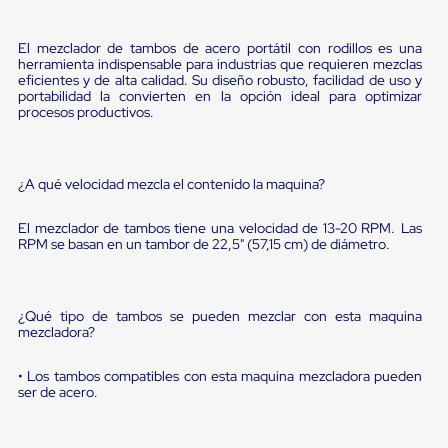
Diablito
de
carga
El mezclador de tambos de acero portátil con rodillos es una
Diablito
herramienta indispensable para industrias que requieren mezclas
eléctrico
eficientes y de alta calidad. Su diseño robusto, facilidad de uso y
Diablito
portabilidad la convierten en la opción ideal para optimizar
manual
procesos productivos.
Plataformas
de
carga
Jaulas
¿A qué velocidad mezcla el contenido la maquina?
de
Distribución
El mezclador de tambos tiene una velocidad de 13-20 RPM. Las
Ultima
RPM se basan en un tambor de 22,5" (57,15 cm) de diámetro.
Milla
Dollies
para
Charolas
¿Qué tipo de tambos se pueden mezclar con esta maquina
Plásticas
mezcladora?
Contenedores
Metálicos
• Los tambos compatibles con esta maquina mezcladora pueden
Colapsables
ser de acero.
Jaulas
de
Distribución