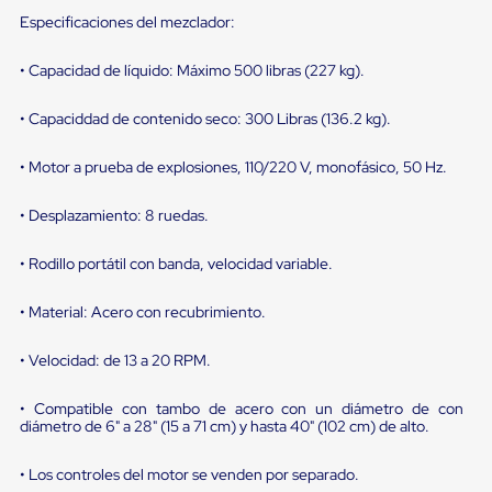
portátiles
de
Especificaciones del mezclador:
Cargas
Convencionales
• Capacidad de líquido: Máximo 500 libras (227 kg).
Sellos
para
Puertas
• Capaciddad de contenido seco: 300 Libras (136.2 kg).
de
andén
• Motor a prueba de explosiones, 110/220 V, monofásico, 50 Hz.
Sellos
de
• Desplazamiento: 8 ruedas.
Cabezal
Fijo
Sellos
• Rodillo portátil con banda, velocidad variable.
de
Cabezal
• Material: Acero con recubrimiento.
Colgante
Cortina
Retenedores
• Velocidad: de 13 a 20 RPM.
de
andén
• Compatible con tambo de acero con un diámetro de con
Retenedores
diámetro de 6" a 28" (15 a 71 cm) y hasta 40" (102 cm) de alto.
de
andén
con
• Los controles del motor se venden por separado.