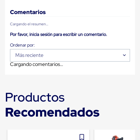
Carton
Corrugado
Comentarios
Freezer
Spacers
Cargando el resumen…
Separador
para
Por favor, inicia sesión para escribir un comentario.
Congelación
Estandar
Separador
Más reciente
para
Congelación
Cargando comentarios…
Ultra
Flujo
Cintas
protectoras
Cintas
Productos
adhesivas
Cinta
de
Recomendados
Tela
Cinta
para
Ductos
y
Tuberias