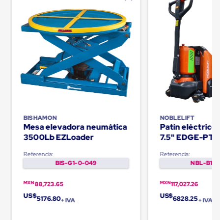
Cinta
de
Aislar
Cinta
de
Aluminio
Cinta
de
Papel
Cinta
de
Seguridad
Masking
BISHAMON
NOBLELIFT
Tape
Mesa elevadora neumática
Patín eléctric
Cinta
3500Lb EZLoader
7.5" EDGE-PT
Adhesiva
Transparente
Referencia:
Referencia:
y
BIS-G1-0-049
NBL-B1-0
Canela
Cinta
MXN
MXN
Flejadora
88,723.65
117,027.26
Cinta
US$
US$
5176.80
6828.25
+ IVA
+ IVA
Tipo
Diurex