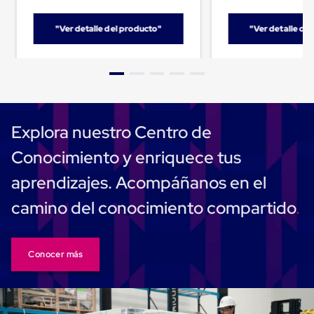
Despachador
de
Cinta
"Ver detalle del producto"
"Ver detalle de
Fleje
Fleje
Plástico
PP
(Polipropileno)
Fleje
Plástico
PET
Explora nuestro Centro de
(Polyester)
Fleje
Conocimiento y enriquece tus
de
Acero
aprendizajes. Acompáñanos en el
Sellos
para
camino del conocimiento compartido
Fleje
Bolsas
de
aire
Conocer más
Bolsas
de
Aire
Papel