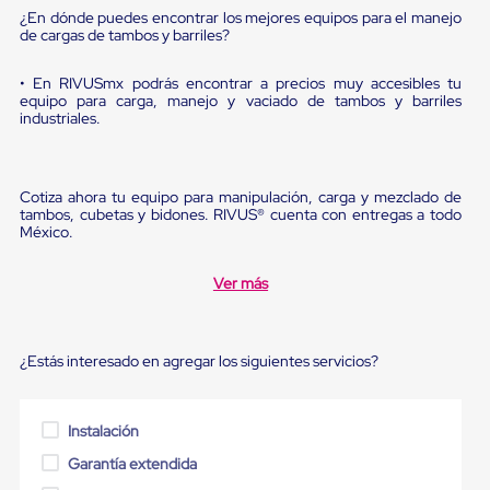
Ultima
¿En dónde puedes encontrar los mejores equipos para el manejo
Milla
de cargas de tambos y barriles?
Anti-
Robo
• En RIVUSmx podrás encontrar a precios muy accesibles tu
Hormiga
equipo para carga, manejo y vaciado de tambos y barriles
Estanterías
industriales.
Móviles
MRO
Distribución
Equipos
Cotiza ahora tu equipo para manipulación, carga y mezclado de
Móviles
tambos, cubetas y bidones. RIVUS® cuenta con entregas a todo
Diablitos
México.
de
carga
Empaque
Ver más
y
Embalaje
Playo
Emplaye
¿Estás interesado en agregar los siguientes servicios?
Stretch
Film
Automatico
Instalación
Emplaye
Manual
Garantía extendida
Plastico