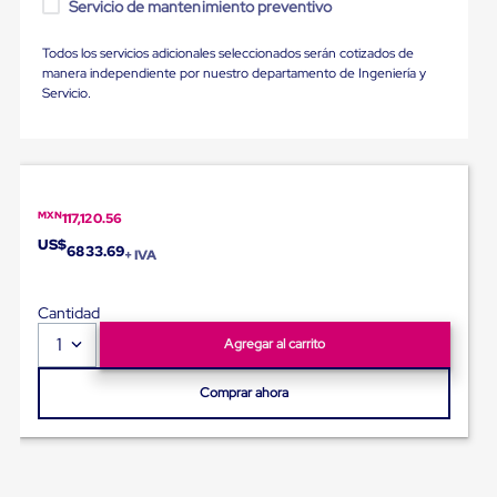
Servicio de mantenimiento preventivo
para
Emplayar
Preestirado
Todos los servicios adicionales seleccionados serán cotizados de
Pelicula
manera independiente por nuestro departamento de Ingeniería y
Plastica
Servicio.
Stretch
Hood
Manejo
de
carga
sin
MXN
117,120.56
tarimas
US$
Slip
6833.69
+ IVA
Sheet
Slip
Sheet
Cantidad
de
1
Agregar al carrito
Plastico
Slip
Sheet
Comprar ahora
de
Carton
Tarimas
Tarimas
de