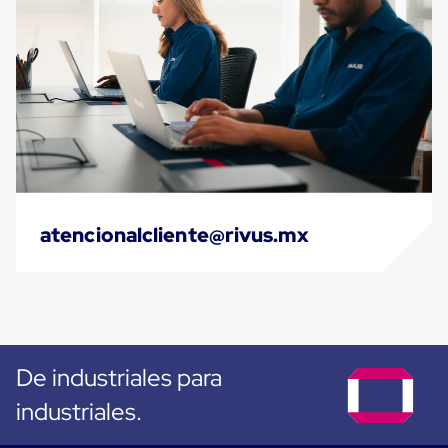
Máquinas
de
Plato
Giratorio
para
Película
Automática
Máquina
de
Brazo
Giratorio
para
Película
atencionalcliente@rivus.mx
Automática
Robots
de
emplayes
Robots
de
emplayes
Automáticos
De industriales para
Robots
de
industriales.
emplayes
móvil