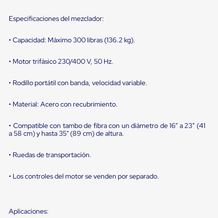
portátiles
de
Cargas
Especificaciones del mezclador:
Convencionales
Sellos
• Capacidad: Máximo 300 libras (136.2 kg).
para
Puertas
de
• Motor trifásico 230/400 V, 50 Hz.
andén
Sellos
• Rodillo portátil con banda, velocidad variable.
de
Cabezal
• Material: Acero con recubrimiento.
Fijo
Sellos
de
• Compatible con tambo de fibra con un diámetro de 16” a 23” (41
Cabezal
a 58 cm) y hasta 35" (89 cm) de altura.
Colgante
Cortina
• Ruedas de transportación.
Retenedores
de
andén
• Los controles del motor se venden por separado.
Retenedores
de
andén
con
Aplicaciones: