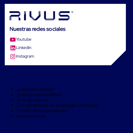
Soluciones
de
sujeción
de
carga
Nuestras redes sociales
Fleje
compuesto
Youtube
de
alta
LinkedIn
resistencia
Instagram
Fleje
de
cordón
de
Sobre RIVUS®
poliéster
fusionado
Fleje
¿Quienes Somos?
de
¡Trabaja con nosotros!
poliéster
Guía de marcas
tejido
Conviértete en un proveedor verificado
de
Centro de conocimiento
alta
Inversionistas
resistencia
Gancho
para
Compra Seguro