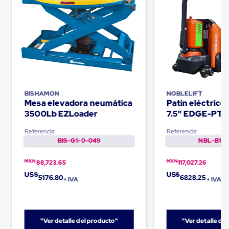
Cinta
de
Aislar
Cinta
de
Aluminio
Cinta
de
Papel
Cinta
BISHAMON
NOBLELIFT
de
Mesa elevadora neumática
Patín eléctric
Seguridad
3500Lb EZLoader
7.5" EDGE-PT
Masking
Tape
Referencia:
Referencia:
Cinta
BIS-G1-0-049
NBL-B1-0
Adhesiva
Transparente
MXN
MXN
88,723.65
117,027.26
y
Canela
US$
US$
5176.80
6828.25
+ IVA
+ IVA
Cinta
Flejadora
Cinta
Tipo
Diurex
"Ver detalle del producto"
"Ver detalle de