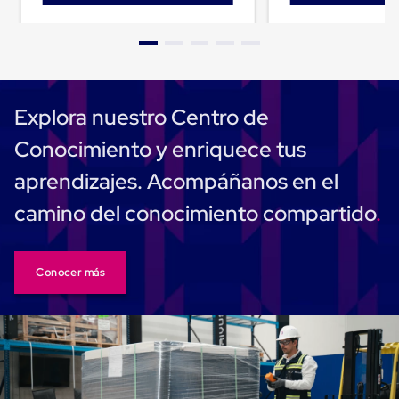
Despachador
de
Cinta
Fleje
Fleje
Plástico
PP
Explora nuestro Centro de
(Polipropileno)
Fleje
Conocimiento y enriquece tus
Plástico
PET
aprendizajes. Acompáñanos en el
(Polyester)
Fleje
camino del conocimiento compartido
de
Acero
Sellos
para
Fleje
Conocer más
Bolsas
de
aire
Bolsas
de
Aire
Papel