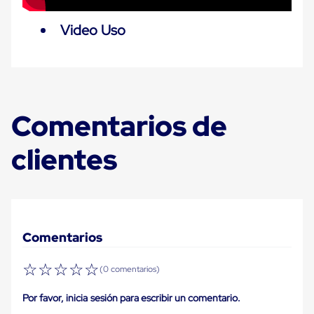
Carton
Plastico
Video Uso
Esquineros
de
Carton
Esquineros
Plasticos
Soluciones
de
Comentarios de
Embalaje
Tiersheet
Layer
clientes
Pad
Plastico
Laminas
de
Carton
Tiersheet
Hojas
Comentarios
de
Carton
☆
☆
☆
☆
☆
(0 comentarios)
Anti
Deslizamiento
Por favor, inicia sesión para escribir un comentario.
Separador
de