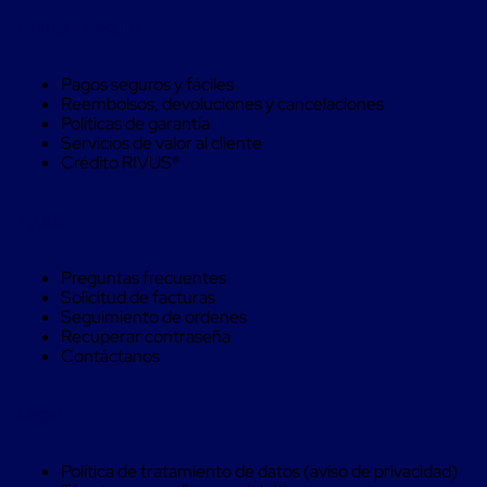
trinca
Compra Seguro
Hebillas
para
Fleje
Pagos seguros y fáciles
de
Reembolsos, devoluciones y cancelaciones
poliéster
Políticas de garantía
tejido
Servicios de valor al cliente
Hebillas
Crédito RIVUS®
para
trinca
Trinca
Ayuda
de
poliester
alta
Preguntas frecuentes
resistencia
Solicitud de facturas
Bolsas
Seguimiento de ordenes
para
Recuperar contraseña
viveros
Contáctanos
Alambre
de
PET
Legal
Mallas
envolventes
Mallas
Política de tratamiento de datos (aviso de privacidad)
envolventes