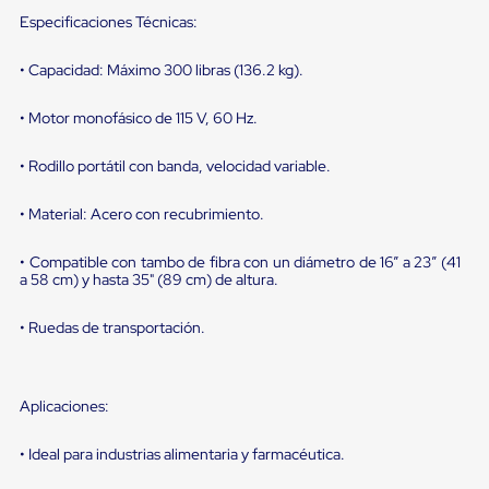
portátiles
de
Especificaciones Técnicas:
Cargas
Convencionales
• Capacidad: Máximo 300 libras (136.2 kg).
Sellos
para
Puertas
• Motor monofásico de 115 V, 60 Hz.
de
andén
• Rodillo portátil con banda, velocidad variable.
Sellos
de
• Material: Acero con recubrimiento.
Cabezal
Fijo
Sellos
• Compatible con tambo de fibra con un diámetro de 16” a 23” (41
de
a 58 cm) y hasta 35" (89 cm) de altura.
Cabezal
Colgante
• Ruedas de transportación.
Cortina
Retenedores
de
andén
Aplicaciones:
Retenedores
de
andén
• Ideal para industrias alimentaria y farmacéutica.
con