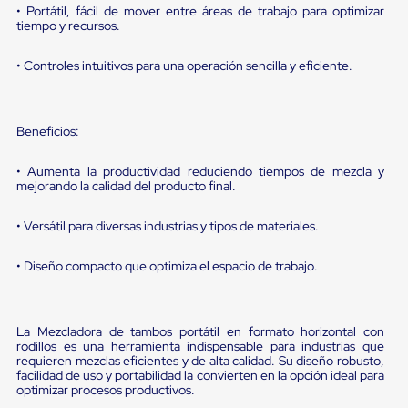
sistema
• Portátil, fácil de mover entre áreas de trabajo para optimizar
de
tiempo y recursos.
retención
de
• Controles intuitivos para una operación sencilla y eficiente.
ruedas
Retenedores
de
andén
Beneficios:
Automáticos
Retenedores
de
• Aumenta la productividad reduciendo tiempos de mezcla y
Andén
mejorando la calidad del producto final.
Multi
Transportes
• Versátil para diversas industrias y tipos de materiales.
Controles
de
Muelle/Andén
• Diseño compacto que optimiza el espacio de trabajo.
Controles
de
Muelle/Andén
Básico
La Mezcladora de tambos portátil en formato horizontal con
Controles
rodillos es una herramienta indispensable para industrias que
requieren mezclas eficientes y de alta calidad. Su diseño robusto,
de
facilidad de uso y portabilidad la convierten en la opción ideal para
Muelle/Andén
optimizar procesos productivos.
Integral