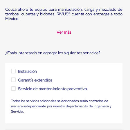
Ultima
Milla
Cotiza ahora tu equipo para manipulación, carga y mezclado de
Anti-
tambos, cubetas y bidones. RIVUS® cuenta con entregas a todo
Robo
México.
Hormiga
Estanterías
Ver más
Móviles
MRO
Distribución
Equipos
¿Estás interesado en agregar los siguientes servicios?
Móviles
Diablitos
de
carga
Instalación
Empaque
y
Garantía extendida
Embalaje
Servicio de mantenimiento preventivo
Playo
Emplaye
Stretch
Todos los servicios adicionales seleccionados serán cotizados de
Film
manera independiente por nuestro departamento de Ingeniería y
Automatico
Servicio.
Emplaye
Manual
Plastico