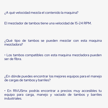
Diablito
de
carga
¿A qué velocidad mezcla el contenido la maquina?
Diablito
eléctrico
Diablito
El mezclador de tambos tiene una velocidad de 15-24 RPM.
manual
Plataformas
de
carga
¿Qué tipo de tambos se pueden mezclar con esta maquina
Jaulas
mezcladora?
de
Distribución
• Los tambos compatibles con esta maquina mezcladora pueden
Ultima
ser de fibra.
Milla
Dollies
para
Charolas
¿En dónde puedes encontrar los mejores equipos para el manejo
Plásticas
de cargas de tambos y barriles?
Contenedores
Metálicos
• En RIVUSmx podrás encontrar a precios muy accesibles tu
Colapsables
equipo para carga, manejo y vaciado de tambos y barriles
Jaulas
industriales.
de
Distribución