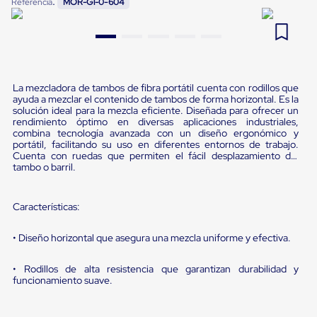
:
Referencia
MOR-G1-0-604
Pestañas
9
.
flejadora
de
Borde
10
.
playo manual
de
andén
Pestañas
de
La mezcladora de tambos de fibra portátil cuenta con rodillos que
ayuda a mezclar el contenido de tambos de forma horizontal. Es la
Borde
solución ideal para la mezcla eficiente. Diseñada para ofrecer un
de
rendimiento óptimo en diversas aplicaciones industriales,
andén
combina tecnología avanzada con un diseño ergonómico y
Mecánicas
portátil, facilitando su uso en diferentes entornos de trabajo.
Pestañas
Cuenta con ruedas que permiten el fácil desplazamiento del
de
tambo o barril.
Borde
de
andén
Características:
Hidráulicas
Rampas
• Diseño horizontal que asegura una mezcla uniforme y efectiva.
de
patio
portátiles
• Rodillos de alta resistencia que garantizan durabilidad y
Rampas
funcionamiento suave.
de
patio