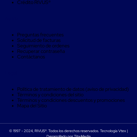
Crédito RIVUS®
trinca
Hebillas
para
Ayuda
Fleje
de
poliéster
Preguntas frecuentes
tejido
Solicitud de facturas
Hebillas
Seguimiento de ordenes
para
Recuperar contraseña
trinca
Contáctanos
Trinca
de
poliester
Legal
alta
resistencia
Bolsas
Política de tratamiento de datos (aviso de privacidad)
para
Términos y condiciones del sitio
viveros
Términos y condiciones descuentos y promociones
Alambre
Mapa del Sitio
de
PET
Mallas
envolventes
Mallas
© 1997 - 2024, RIVUS®. Todos los derechos reservados. Tecnología Vtex |
MORSE
envolventes
Desarrollado por Tita Media