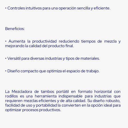
sistema
de
• Controles intuitivos para una operación sencilla y eficiente.
retención
de
ruedas
Retenedores
Beneficios:
de
andén
• Aumenta la productividad reduciendo tiempos de mezcla y
Automáticos
mejorando la calidad del producto final.
Retenedores
de
Andén
• Versátil para diversas industrias y tipos de materiales.
Multi
Transportes
• Diseño compacto que optimiza el espacio de trabajo.
Controles
de
Muelle/Andén
Controles
La Mezcladora de tambos portátil en formato horizontal con
de
rodillos es una herramienta indispensable para industrias que
Muelle/Andén
requieren mezclas eficientes y de alta calidad. Su diseño robusto,
Básico
facilidad de uso y portabilidad la convierten en la opción ideal para
Controles
optimizar procesos productivos.
de
Muelle/Andén
Integral