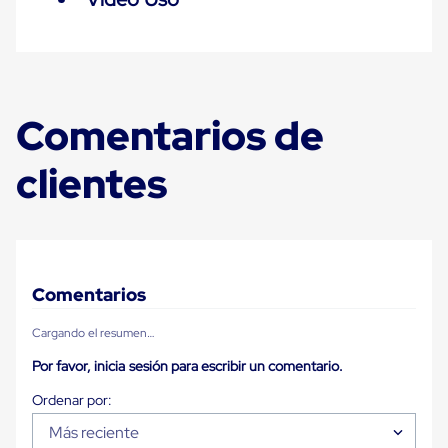
Carton
Plastico
Esquineros
de
Carton
Esquineros
Comentarios de
Plasticos
Soluciones
de
clientes
Embalaje
Tiersheet
Layer
Pad
Plastico
Laminas
de
Comentarios
Carton
Tiersheet
Cargando el resumen…
Hojas
de
Por favor, inicia sesión para escribir un comentario.
Carton
Anti
Deslizamiento
Separador
Más reciente
de