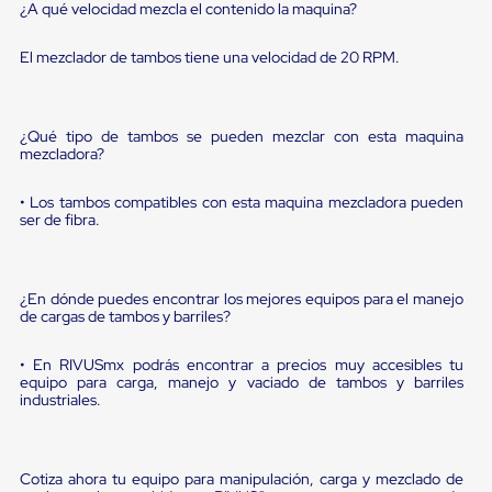
Diablito
¿A qué velocidad mezcla el contenido la maquina?
de
carga
El mezclador de tambos tiene una velocidad de 20 RPM.
Diablito
eléctrico
Diablito
manual
¿Qué tipo de tambos se pueden mezclar con esta maquina
Plataformas
mezcladora?
de
carga
Jaulas
• Los tambos compatibles con esta maquina mezcladora pueden
ser de fibra.
de
Distribución
Ultima
Milla
¿En dónde puedes encontrar los mejores equipos para el manejo
Dollies
de cargas de tambos y barriles?
para
Charolas
Plásticas
• En RIVUSmx podrás encontrar a precios muy accesibles tu
Contenedores
equipo para carga, manejo y vaciado de tambos y barriles
Metálicos
industriales.
Colapsables
Jaulas
de
Distribución
Cotiza ahora tu equipo para manipulación, carga y mezclado de