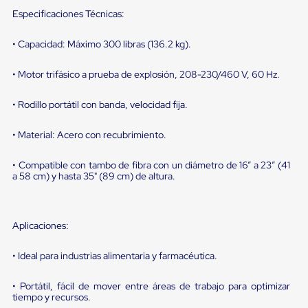
portátiles
de
Especificaciones Técnicas:
Cargas
Convencionales
• Capacidad: Máximo 300 libras (136.2 kg).
Sellos
para
Puertas
• Motor trifásico a prueba de explosión, 208-230/460 V, 60 Hz.
de
andén
• Rodillo portátil con banda, velocidad fija.
Sellos
de
• Material: Acero con recubrimiento.
Cabezal
Fijo
Sellos
• Compatible con tambo de fibra con un diámetro de 16” a 23” (41
de
a 58 cm) y hasta 35" (89 cm) de altura.
Cabezal
Colgante
Cortina
Retenedores
Aplicaciones:
de
andén
• Ideal para industrias alimentaria y farmacéutica.
Retenedores
de
andén
• Portátil, fácil de mover entre áreas de trabajo para optimizar
con
tiempo y recursos.