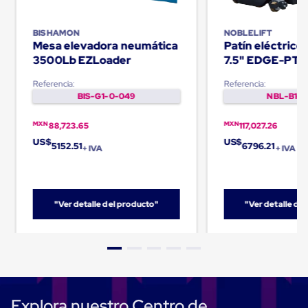
Cinta
de
BISHAMON
NOBLELIFT
Aislar
Mesa elevadora neumática
Patín eléctric
Cinta
3500Lb EZLoader
7.5" EDGE-PT
de
Aluminio
Referencia:
Referencia:
Cinta
BIS-G1-0-049
NBL-B1-0
de
Papel
Cinta
MXN
MXN
88,723.65
117,027.26
de
US$
US$
5152.51
6796.21
Seguridad
+ IVA
+ IVA
Masking
Tape
Cinta
Adhesiva
"Ver detalle del producto"
"Ver detalle de
Transparente
y
Canela
Cinta
Flejadora
Cinta
Tipo
Diurex
Explora nuestro Centro de