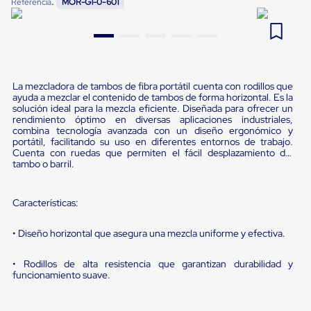
:
Referencia
MOR-G1-0-601
Pestañas
9
.
slip sheet
de
Borde
10
.
flejadora
de
andén
Pestañas
de
La mezcladora de tambos de fibra portátil cuenta con rodillos que
ayuda a mezclar el contenido de tambos de forma horizontal. Es la
Borde
solución ideal para la mezcla eficiente. Diseñada para ofrecer un
de
rendimiento óptimo en diversas aplicaciones industriales,
andén
combina tecnología avanzada con un diseño ergonómico y
Mecánicas
portátil, facilitando su uso en diferentes entornos de trabajo.
Pestañas
Cuenta con ruedas que permiten el fácil desplazamiento del
de
tambo o barril.
Borde
de
andén
Características:
Hidráulicas
Rampas
• Diseño horizontal que asegura una mezcla uniforme y efectiva.
de
patio
portátiles
• Rodillos de alta resistencia que garantizan durabilidad y
Rampas
funcionamiento suave.
de
patio