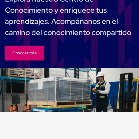
Despachador
de
Conocimiento y enriquece tus
Cinta
Fleje
aprendizajes. Acompáñanos en el
Fleje
Plástico
camino del conocimiento compartido
PP
(Polipropileno)
Fleje
Plástico
Conocer más
PET
(Polyester)
Fleje
de
Acero
Sellos
para
Fleje
Bolsas
de
aire
Bolsas
de
Aire
Papel