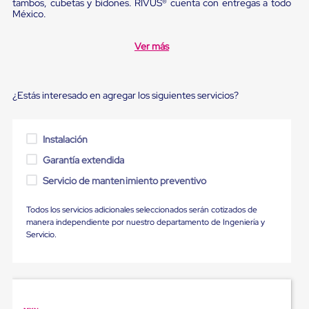
tambos, cubetas y bidones. RIVUS® cuenta con entregas a todo
Ultima
México.
Milla
Anti-
Robo
Ver más
Hormiga
Estanterías
Móviles
MRO
¿Estás interesado en agregar los siguientes servicios?
Distribución
Equipos
Móviles
Instalación
Diablitos
de
Garantía extendida
carga
Empaque
Servicio de mantenimiento preventivo
y
Embalaje
Todos los servicios adicionales seleccionados serán cotizados de
Playo
manera independiente por nuestro departamento de Ingeniería y
Emplaye
Servicio.
Stretch
Film
Automatico
Emplaye
Manual
Plastico