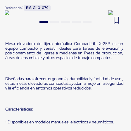
Pestañas
:
9
.
flejadora
Referencia
BIS-G1-0-079
de
Borde
10
.
cámara cph
de
andén
Pestañas
de
Borde
Mesa elevadora de tijera hidráulica CompactLift X-25P es un
de
equipo compacto y versátil ideales para tareas de elevación y
andén
posicionamiento de ligeras a medianas en líneas de producción,
Mecánicas
áreas de ensamblaje y otros espacios de trabajo compactos.
Pestañas
de
Borde
de
Diseñadas para ofrecer ergonomía, durabilidad y facilidad de uso ,
estas mesas elevadoras compactas ayudan a mejorar la seguridad
andén
y la eficiencia en entornos operativos reducidos.
Hidráulicas
Rampas
de
patio
Características:
portátiles
Rampas
de
• Disponibles en modelos manuales, eléctricos y neumáticos.
patio