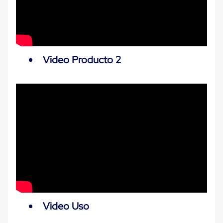
Carton
Plastico
Esquineros
de
Carton
Esquineros
Video Producto 2
Plasticos
Soluciones
de
Embalaje
Tiersheet
Layer
Pad
Plastico
Laminas
de
Carton
Tiersheet
Hojas
de
Carton
Anti
Deslizamiento
Video Uso
Separador
de