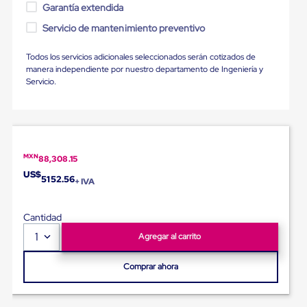
Ultima
Garantía extendida
Milla
Servicio de mantenimiento preventivo
Anti-
Robo
Hormiga
Todos los servicios adicionales seleccionados serán cotizados de
Estanterías
manera independiente por nuestro departamento de Ingeniería y
Móviles
Servicio.
MRO
Distribución
Equipos
Móviles
Diablitos
de
MXN
88,308.15
carga
US$
Empaque
5152.56
+ IVA
y
Embalaje
Playo
Cantidad
Emplaye
1
Agregar al carrito
Stretch
Film
Automatico
Comprar ahora
Emplaye
Manual
Plastico