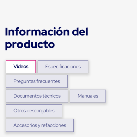
para
Emplayar
Preestirado
Pelicula
Plastica
Información del
Stretch
Hood
producto
Manejo
de
carga
sin
tarimas
Videos
Especificaciones
Slip
Sheet
Slip
Preguntas frecuentes
Sheet
de
Documentos técnicos
Manuales
Plastico
Slip
Sheet
Otros descargables
de
Carton
Tarimas
Accesorios y refacciones
Tarimas
de