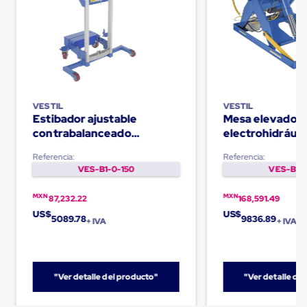
Kraft
Bolsas
de
Aire
Plasticas
Infladores
Airbags
Cajas
de
VESTIL
VESTIL
Carton
Estibador ajustable
Mesa elevador
Cajas
contrabalanceado
electrohidráuli
con
Capacidad de 500Lb
- 3000lb
Divisores
Referencia:
Referencia:
Cajas
VES-B1-0-150
VES-B1-0
de
Carton
MXN
MXN
Corrugado
87,232.22
168,591.49
Cajas
US$
US$
5089.78
9836.89
+ IVA
+ IVA
de
Carton
Jumbo
Interiores
y
"Ver detalle del producto"
"Ver detalle de
Separadores
de