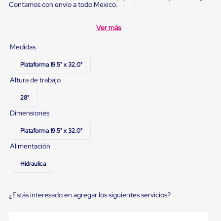
Diablito
Contamos con envío a todo Mexico.
de
carga
Ver más
Diablito
eléctrico
Diablito
Medidas
manual
Plataformas
Plataforma 19.5" x 32.0"
de
Altura de trabajo
carga
Jaulas
28"
de
Distribución
Dimensiones
Ultima
Milla
Plataforma 19.5" x 32.0"
Dollies
para
Alimentación
Charolas
Plásticas
Hidraulica
Contenedores
Metálicos
Colapsables
¿Estás interesado en agregar los siguientes servicios?
Jaulas
de
Distribución