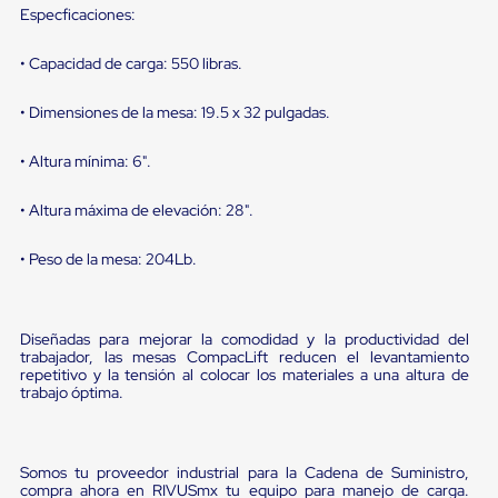
sistema
Especficaciones:
de
retención
de
• Capacidad de carga: 550 libras.
ruedas
Retenedores
• Dimensiones de la mesa: 19.5 x 32 pulgadas.
de
andén
• Altura mínima: 6".
Automáticos
Retenedores
de
• Altura máxima de elevación: 28".
Andén
Multi
• Peso de la mesa: 204Lb.
Transportes
Controles
de
Muelle/Andén
Diseñadas para mejorar la comodidad y la productividad del
Controles
trabajador, las mesas CompacLift reducen el levantamiento
de
repetitivo y la tensión al colocar los materiales a una altura de
Muelle/Andén
trabajo óptima.
Básico
Controles
de
Muelle/Andén
Somos tu proveedor industrial para la Cadena de Suministro,
Integral
compra ahora en RIVUSmx tu equipo para manejo de carga.