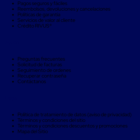
Pagos seguros y fáciles
aviación
Reembolsos, devoluciones y cancelaciones
Cubierta
Políticas de garantía
Isotérmica
Servicios de valor al cliente
para
Crédito RIVUS®
tambos
Hieleras
Isotérmicas
Ayuda
Hieleras
Isotérmicas
reusables
Preguntas frecuentes
Hieleras
Solicitud de facturas
Isótermicas
Seguimiento de ordenes
de
Recuperar contraseña
un
Contáctanos
solo
uso
Mamparas
Legal
aislantes
Mamparas
aislantes
Política de tratamiento de datos (aviso de privacidad)
para
Términos y condiciones del sitio
transportación
Términos y condiciones descuentos y promociones
multi
Mapa del Sitio
temperatura