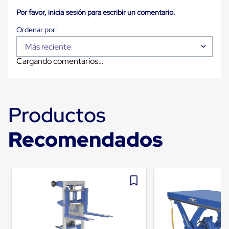
Despachador
de
Por favor, inicia sesión para escribir un comentario.
Cinta
Fleje
Fleje
Plástico
Más reciente
PP
Cargando comentarios…
(Polipropileno)
Fleje
Plástico
PET
(Polyester)
Productos
Fleje
de
Acero
Recomendados
Sellos
para
Fleje
Bolsas
de
aire
Bolsas
de
Aire
Papel