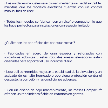
portátiles
• Las unidades manuales se accionan mediante un pedal extraíble,
de
mientras que los modelos eléctricos cuentan con un control
Cargas
manual fácil de usar.
Convencionales
Sellos
• Todos los modelos se fabrican con un diseño compacto , lo que
para
los hace perfectos para instalaciones con espacio limitado.
Puertas
de
andén
Sellos
¿Cuáles son los beneficios de usar estas mesas?
de
Cabezal
Fijo
• Fabricadas en acero de gran espesor y reforzadas con
Sellos
soldaduras robustas , estas robustas mesas elevadoras están
de
diseñadas para soportar el uso industrial diario.
Cabezal
Colgante
• Los rodillos retenidos mejoran la estabilidad de la elevación, y un
Cortina
acabado de esmalte horneado proporciona protección contra el
Retenedores
desgaste, la corrosión y las condiciones adversas.
de
andén
• Con un diseño de bajo mantenimiento, las mesas CompacLift
Retenedores
ofrecen un rendimiento fiable en entornos exigentes.
de
andén
con