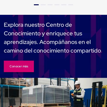
Caja
Super
Sacos
de
Rafia
Super
Explora nuestro Centro de
Sacos
de
Conocimiento y enriquece tus
Rafia
sin
aprendizajes. Acompáñanos en el
personalizar
Super
camino del conocimiento compartido
Sacos
de
rafia
personalizados
Conocer más
Cable
de
Polipropileno
Rafia
Fibrilada
Arpilla
Circular
Con
Etiqueta