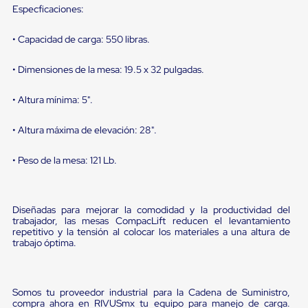
sistema
Especficaciones:
de
retención
de
• Capacidad de carga: 550 libras.
ruedas
Retenedores
• Dimensiones de la mesa: 19.5 x 32 pulgadas.
de
andén
• Altura mínima: 5".
Automáticos
Retenedores
de
• Altura máxima de elevación: 28".
Andén
Multi
• Peso de la mesa: 121 Lb.
Transportes
Controles
de
Muelle/Andén
Diseñadas para mejorar la comodidad y la productividad del
Controles
trabajador, las mesas CompacLift reducen el levantamiento
de
repetitivo y la tensión al colocar los materiales a una altura de
Muelle/Andén
trabajo óptima.
Básico
Controles
de
Muelle/Andén
Somos tu proveedor industrial para la Cadena de Suministro,
Integral
compra ahora en RIVUSmx tu equipo para manejo de carga.