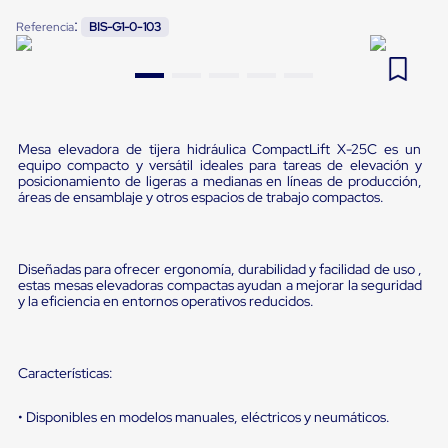
Pestañas
:
9
.
flejadora
Referencia
BIS-G1-0-103
de
Borde
10
.
saving
de
andén
Pestañas
de
Borde
Mesa elevadora de tijera hidráulica CompactLift X-25C es un
de
equipo compacto y versátil ideales para tareas de elevación y
andén
posicionamiento de ligeras a medianas en líneas de producción,
Mecánicas
áreas de ensamblaje y otros espacios de trabajo compactos.
Pestañas
de
Borde
de
Diseñadas para ofrecer ergonomía, durabilidad y facilidad de uso ,
estas mesas elevadoras compactas ayudan a mejorar la seguridad
andén
y la eficiencia en entornos operativos reducidos.
Hidráulicas
Rampas
de
patio
Características:
portátiles
Rampas
de
• Disponibles en modelos manuales, eléctricos y neumáticos.
patio