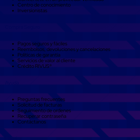
Centro de conocimiento
aviación
Inversionistas
Cubierta
Isotérmica
para
Compra Seguro
tambos
Hieleras
Isotérmicas
Pagos seguros y fáciles
Hieleras
Reembolsos, devoluciones y cancelaciones
Isotérmicas
Políticas de garantía
reusables
Servicios de valor al cliente
Hieleras
Crédito RIVUS®
Isótermicas
de
un
Ayuda
solo
uso
Mamparas
Preguntas frecuentes
aislantes
Solicitud de facturas
Mamparas
Seguimiento de ordenes
aislantes
Recuperar contraseña
para
Contáctanos
transportación
multi
temperatura
Legal