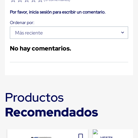
Despachador
de
Cinta
Por favor, inicia sesión para escribir un comentario.
Fleje
Fleje
Plástico
Más reciente
PP
(Polipropileno)
Fleje
No hay comentarios.
Plástico
PET
(Polyester)
Fleje
de
Acero
Sellos
para
Productos
Fleje
Bolsas
de
Recomendados
aire
Bolsas
de
Aire
Papel