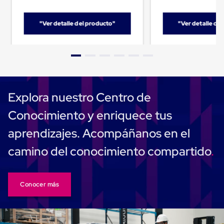
Caja
Super
Sacos
"Ver detalle del producto"
"Ver detalle de
de
Rafia
Super
Sacos
de
Rafia
sin
personalizar
Explora nuestro Centro de
Super
Sacos
Conocimiento y enriquece tus
de
rafia
aprendizajes. Acompáñanos en el
personalizados
Cable
camino del conocimiento compartido
de
Polipropileno
Rafia
Fibrilada
Conocer más
Arpilla
Circular
Con
Etiqueta