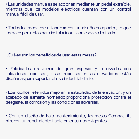
portátiles
• Las unidades manuales se accionan mediante un pedal extraíble,
de
mientras que los modelos eléctricos cuentan con un control
Cargas
manual fácil de usar.
Convencionales
Sellos
• Todos los modelos se fabrican con un diseño compacto , lo que
para
los hace perfectos para instalaciones con espacio limitado.
Puertas
de
andén
Sellos
¿Cuáles son los beneficios de usar estas mesas?
de
Cabezal
Fijo
• Fabricadas en acero de gran espesor y reforzadas con
Sellos
soldaduras robustas , estas robustas mesas elevadoras están
de
diseñadas para soportar el uso industrial diario.
Cabezal
Colgante
• Los rodillos retenidos mejoran la estabilidad de la elevación, y un
Cortina
acabado de esmalte horneado proporciona protección contra el
Retenedores
desgaste, la corrosión y las condiciones adversas.
de
andén
• Con un diseño de bajo mantenimiento, las mesas CompacLift
Retenedores
ofrecen un rendimiento fiable en entornos exigentes.
de
andén
con