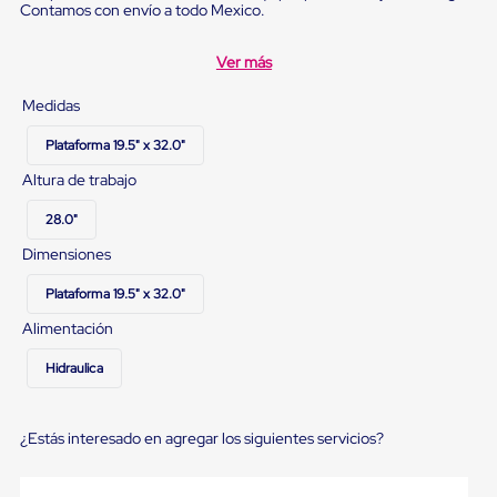
Diablito
Contamos con envío a todo Mexico.
de
carga
Ver más
Diablito
eléctrico
Diablito
Medidas
manual
Plataformas
Plataforma 19.5" x 32.0"
de
Altura de trabajo
carga
Jaulas
28.0"
de
Distribución
Dimensiones
Ultima
Milla
Plataforma 19.5" x 32.0"
Dollies
para
Alimentación
Charolas
Plásticas
Hidraulica
Contenedores
Metálicos
Colapsables
¿Estás interesado en agregar los siguientes servicios?
Jaulas
de
Distribución