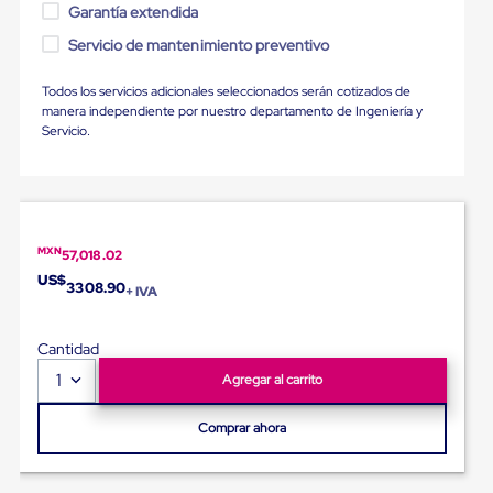
Ultima
Garantía extendida
Milla
Servicio de mantenimiento preventivo
Anti-
Robo
Hormiga
Todos los servicios adicionales seleccionados serán cotizados de
Estanterías
manera independiente por nuestro departamento de Ingeniería y
Móviles
Servicio.
MRO
Distribución
Equipos
Móviles
Diablitos
de
MXN
57,018.02
carga
US$
Empaque
3308.90
+ IVA
y
Embalaje
Playo
Cantidad
Emplaye
1
Agregar al carrito
Stretch
Film
Automatico
Comprar ahora
Emplaye
Manual
Plastico