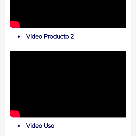
Carton
Plastico
Esquineros
de
Carton
Esquineros
Video Producto 2
Plasticos
Soluciones
de
Embalaje
Tiersheet
Layer
Pad
Plastico
Laminas
de
Carton
Tiersheet
Hojas
de
Carton
Anti
Deslizamiento
Video Uso
Separador
de