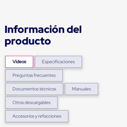
para
Emplayar
Preestirado
Pelicula
Plastica
Información del
Stretch
Hood
producto
Manejo
de
carga
sin
tarimas
Videos
Especificaciones
Slip
Sheet
Slip
Preguntas frecuentes
Sheet
de
Documentos técnicos
Manuales
Plastico
Slip
Sheet
Otros descargables
de
Carton
Tarimas
Accesorios y refacciones
Tarimas
de