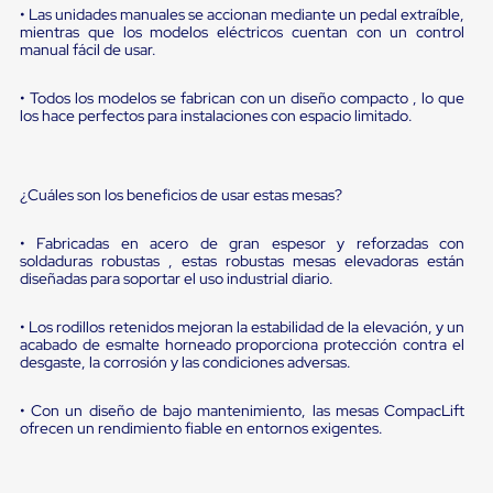
portátiles
• Las unidades manuales se accionan mediante un pedal extraíble,
de
mientras que los modelos eléctricos cuentan con un control
Cargas
manual fácil de usar.
Convencionales
Sellos
• Todos los modelos se fabrican con un diseño compacto , lo que
para
los hace perfectos para instalaciones con espacio limitado.
Puertas
de
andén
Sellos
¿Cuáles son los beneficios de usar estas mesas?
de
Cabezal
Fijo
• Fabricadas en acero de gran espesor y reforzadas con
Sellos
soldaduras robustas , estas robustas mesas elevadoras están
de
diseñadas para soportar el uso industrial diario.
Cabezal
Colgante
• Los rodillos retenidos mejoran la estabilidad de la elevación, y un
Cortina
acabado de esmalte horneado proporciona protección contra el
Retenedores
desgaste, la corrosión y las condiciones adversas.
de
andén
• Con un diseño de bajo mantenimiento, las mesas CompacLift
Retenedores
ofrecen un rendimiento fiable en entornos exigentes.
de
andén
con