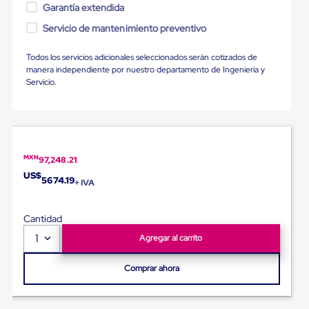
Ultima
Garantía extendida
Milla
Servicio de mantenimiento preventivo
Anti-
Robo
Hormiga
Todos los servicios adicionales seleccionados serán cotizados de
Estanterías
manera independiente por nuestro departamento de Ingeniería y
Móviles
Servicio.
MRO
Distribución
Equipos
Móviles
Diablitos
de
MXN
97,248.21
carga
US$
Empaque
5674.19
+ IVA
y
Embalaje
Playo
Cantidad
Emplaye
1
Agregar al carrito
Stretch
Film
Automatico
Comprar ahora
Emplaye
Manual
Plastico