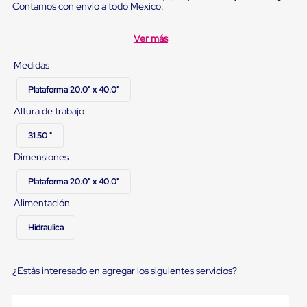
Diablito
Contamos con envío a todo Mexico.
de
carga
Ver más
Diablito
eléctrico
Diablito
Medidas
manual
Plataformas
Plataforma 20.0" x 40.0"
de
Altura de trabajo
carga
Jaulas
31.50 "
de
Distribución
Dimensiones
Ultima
Milla
Plataforma 20.0" x 40.0"
Dollies
para
Alimentación
Charolas
Plásticas
Hidraulica
Contenedores
Metálicos
Colapsables
¿Estás interesado en agregar los siguientes servicios?
Jaulas
de
Distribución