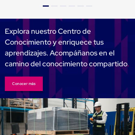
Caja
Super
Sacos
de
Rafia
Super
Explora nuestro Centro de
Sacos
de
Conocimiento y enriquece tus
Rafia
sin
aprendizajes. Acompáñanos en el
personalizar
Super
camino del conocimiento compartido
Sacos
de
rafia
personalizados
Conocer más
Cable
de
Polipropileno
Rafia
Fibrilada
Arpilla
Circular
Con
Etiqueta