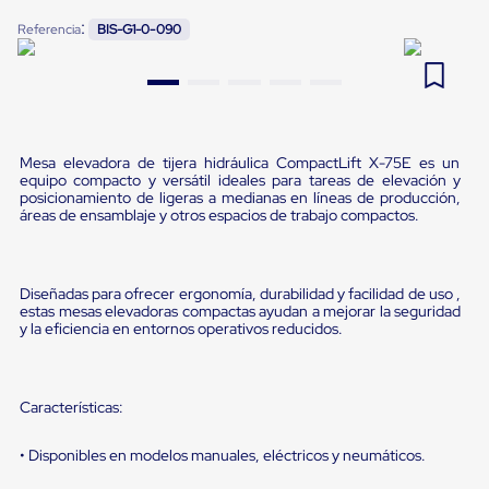
Pestañas
:
9
.
flejadora
Referencia
BIS-G1-0-090
de
Borde
10
.
cámara cph
de
andén
Pestañas
de
Borde
Mesa elevadora de tijera hidráulica CompactLift X-75E es un
de
equipo compacto y versátil ideales para tareas de elevación y
andén
posicionamiento de ligeras a medianas en líneas de producción,
Mecánicas
áreas de ensamblaje y otros espacios de trabajo compactos.
Pestañas
de
Borde
de
Diseñadas para ofrecer ergonomía, durabilidad y facilidad de uso ,
estas mesas elevadoras compactas ayudan a mejorar la seguridad
andén
y la eficiencia en entornos operativos reducidos.
Hidráulicas
Rampas
de
patio
Características:
portátiles
Rampas
de
• Disponibles en modelos manuales, eléctricos y neumáticos.
patio