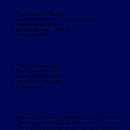
aviación
Cubierta
Pagos seguros y fáciles
Isotérmica
Reembolsos, devoluciones y cancelaciones
para
Políticas de garantía
tambos
Servicios de valor al cliente
Hieleras
Crédito RIVUS®
Isotérmicas
Hieleras
Isotérmicas
Ayuda
reusables
Hieleras
Isótermicas
Preguntas frecuentes
de
Solicitud de facturas
un
Seguimiento de ordenes
solo
Recuperar contraseña
uso
Contáctanos
Mamparas
aislantes
Mamparas
Legal
aislantes
para
transportación
Política de tratamiento de datos (aviso de privacidad)
multi
Términos y condiciones del sitio
temperatura
Términos y condiciones descuentos y promociones