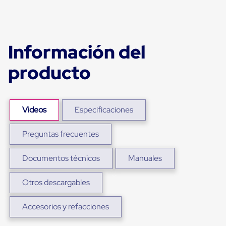
para
Emplayar
Preestirado
Pelicula
Plastica
Información del
Stretch
Hood
producto
Manejo
de
carga
sin
tarimas
Videos
Especificaciones
Slip
Sheet
Slip
Preguntas frecuentes
Sheet
de
Documentos técnicos
Manuales
Plastico
Slip
Sheet
Otros descargables
de
Carton
Tarimas
Accesorios y refacciones
Tarimas
de