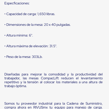
sistema
Especficaciones:
de
retención
de
• Capacidad de carga: 1,650 libras.
ruedas
Retenedores
• Dimensiones de la mesa: 20 x 40 pulgadas.
de
andén
• Altura mínima: 6".
Automáticos
Retenedores
de
• Altura máxima de elevación: 31.5".
Andén
Multi
• Peso de la mesa: 303Lb.
Transportes
Controles
de
Muelle/Andén
Diseñadas para mejorar la comodidad y la productividad del
Controles
trabajador, las mesas CompacLift reducen el levantamiento
de
repetitivo y la tensión al colocar los materiales a una altura de
Muelle/Andén
trabajo óptima.
Básico
Controles
de
Muelle/Andén
Somos tu proveedor industrial para la Cadena de Suministro,
Integral
compra ahora en RIVUSmx tu equipo para manejo de carga.