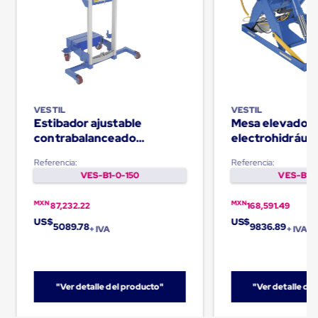
Kraft
Bolsas
de
Aire
Plasticas
Infladores
Airbags
Cajas
de
VESTIL
VESTIL
Carton
Estibador ajustable
Mesa elevador
Cajas
contrabalanceado
electrohidráuli
con
Capacidad de 500Lb
- 3000lb
Divisores
Referencia:
Referencia:
Cajas
VES-B1-0-150
VES-B1-0
de
Carton
MXN
MXN
Corrugado
87,232.22
168,591.49
Cajas
US$
US$
5089.78
9836.89
+ IVA
+ IVA
de
Carton
Jumbo
Interiores
y
"Ver detalle del producto"
"Ver detalle de
Separadores
de