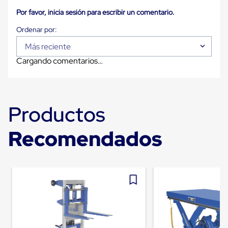
Despachador
de
Por favor, inicia sesión para escribir un comentario.
Cinta
Fleje
Fleje
Plástico
Más reciente
PP
Cargando comentarios…
(Polipropileno)
Fleje
Plástico
PET
(Polyester)
Productos
Fleje
de
Acero
Recomendados
Sellos
para
Fleje
Bolsas
de
aire
Bolsas
de
Aire
Papel