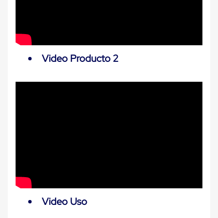
Carton
Plastico
Esquineros
de
Carton
Esquineros
Video Producto 2
Plasticos
Soluciones
de
Embalaje
Tiersheet
Layer
Pad
Plastico
Laminas
de
Carton
Tiersheet
Hojas
de
Carton
Anti
Deslizamiento
Video Uso
Separador
de