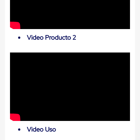
Carton
Plastico
Esquineros
de
Carton
Esquineros
Video Producto 2
Plasticos
Soluciones
de
Embalaje
Tiersheet
Layer
Pad
Plastico
Laminas
de
Carton
Tiersheet
Hojas
de
Carton
Anti
Deslizamiento
Video Uso
Separador
de