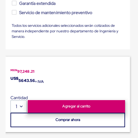
Ultima
Garantía extendida
Milla
Servicio de mantenimiento preventivo
Anti-
Robo
Hormiga
Todos los servicios adicionales seleccionados serán cotizados de
Estanterías
manera independiente por nuestro departamento de Ingeniería y
Móviles
Servicio.
MRO
Distribución
Equipos
Móviles
Diablitos
de
MXN
97,248.21
carga
US$
Empaque
5643.56
+ IVA
y
Embalaje
Playo
Cantidad
Emplaye
1
Agregar al carrito
Stretch
Film
Automatico
Comprar ahora
Emplaye
Manual
Plastico