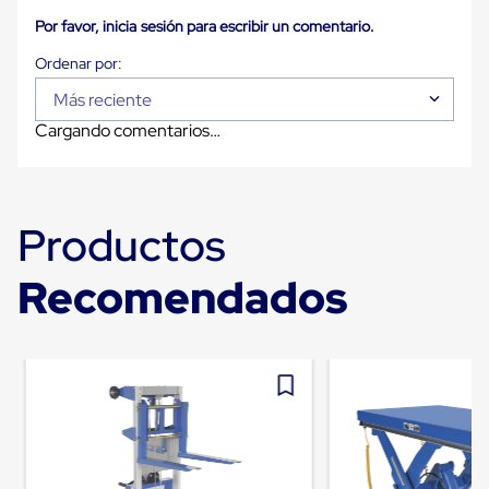
Despachador
de
Por favor, inicia sesión para escribir un comentario.
Cinta
Fleje
Fleje
Plástico
Más reciente
PP
Cargando comentarios…
(Polipropileno)
Fleje
Plástico
PET
(Polyester)
Productos
Fleje
de
Acero
Recomendados
Sellos
para
Fleje
Bolsas
de
aire
Bolsas
de
Aire
Papel