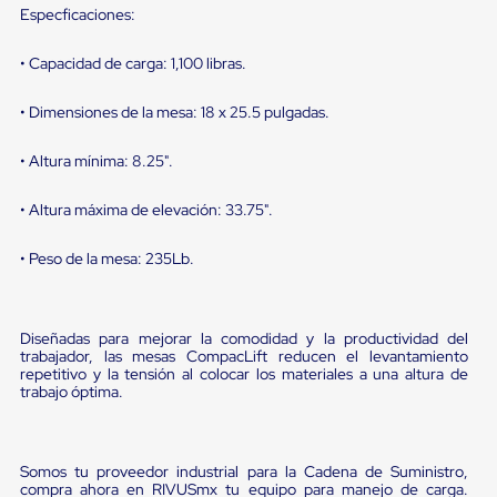
sistema
Especficaciones:
de
retención
de
• Capacidad de carga: 1,100 libras.
ruedas
Retenedores
• Dimensiones de la mesa: 18 x 25.5 pulgadas.
de
andén
• Altura mínima: 8.25".
Automáticos
Retenedores
de
• Altura máxima de elevación: 33.75".
Andén
Multi
• Peso de la mesa: 235Lb.
Transportes
Controles
de
Muelle/Andén
Diseñadas para mejorar la comodidad y la productividad del
Controles
trabajador, las mesas CompacLift reducen el levantamiento
de
repetitivo y la tensión al colocar los materiales a una altura de
Muelle/Andén
trabajo óptima.
Básico
Controles
de
Muelle/Andén
Somos tu proveedor industrial para la Cadena de Suministro,
Integral
compra ahora en RIVUSmx tu equipo para manejo de carga.