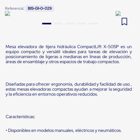
Pestañas
:
9
.
flejadora
Referencia
BIS-G1-0-029
de
Borde
10
.
slip sheet
de
andén
Pestañas
de
Borde
Mesa elevadora de tijera hidráulica CompactLift X-50SP es un
de
equipo compacto y versátil ideales para tareas de elevación y
andén
posicionamiento de ligeras a medianas en líneas de producción,
Mecánicas
áreas de ensamblaje y otros espacios de trabajo compactos.
Pestañas
de
Borde
de
Diseñadas para ofrecer ergonomía, durabilidad y facilidad de uso ,
estas mesas elevadoras compactas ayudan a mejorar la seguridad
andén
y la eficiencia en entornos operativos reducidos.
Hidráulicas
Rampas
de
patio
Características:
portátiles
Rampas
de
• Disponibles en modelos manuales, eléctricos y neumáticos.
patio