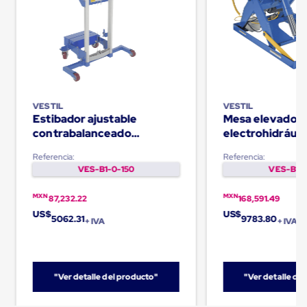
Kraft
Bolsas
de
Aire
Plasticas
Infladores
Airbags
Cajas
de
VESTIL
VESTIL
Carton
Estibador ajustable
Mesa elevador
Cajas
contrabalanceado
electrohidráuli
con
Capacidad de 500Lb
- 3000lb
Divisores
Referencia:
Referencia:
Cajas
VES-B1-0-150
VES-B1-0
de
Carton
MXN
MXN
Corrugado
87,232.22
168,591.49
Cajas
US$
US$
5062.31
9783.80
+ IVA
+ IVA
de
Carton
Jumbo
Interiores
y
"Ver detalle del producto"
"Ver detalle de
Separadores
de