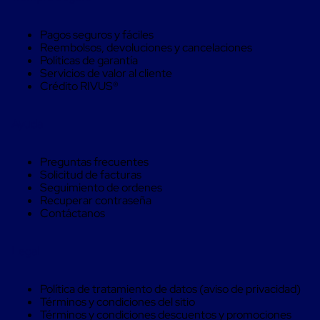
aviación
Cubierta
Pagos seguros y fáciles
Isotérmica
Reembolsos, devoluciones y cancelaciones
para
Políticas de garantía
tambos
Servicios de valor al cliente
Hieleras
Crédito RIVUS®
Isotérmicas
Hieleras
Isotérmicas
Ayuda
reusables
Hieleras
Isótermicas
Preguntas frecuentes
de
Solicitud de facturas
un
Seguimiento de ordenes
solo
Recuperar contraseña
uso
Contáctanos
Mamparas
aislantes
Mamparas
Legal
aislantes
para
transportación
Política de tratamiento de datos (aviso de privacidad)
multi
Términos y condiciones del sitio
temperatura
Términos y condiciones descuentos y promociones