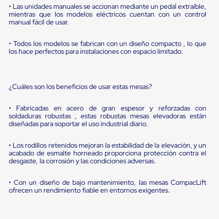
portátiles
• Las unidades manuales se accionan mediante un pedal extraíble,
de
mientras que los modelos eléctricos cuentan con un control
Cargas
manual fácil de usar.
Convencionales
Sellos
• Todos los modelos se fabrican con un diseño compacto , lo que
para
los hace perfectos para instalaciones con espacio limitado.
Puertas
de
andén
Sellos
¿Cuáles son los beneficios de usar estas mesas?
de
Cabezal
Fijo
• Fabricadas en acero de gran espesor y reforzadas con
Sellos
soldaduras robustas , estas robustas mesas elevadoras están
de
diseñadas para soportar el uso industrial diario.
Cabezal
Colgante
• Los rodillos retenidos mejoran la estabilidad de la elevación, y un
Cortina
acabado de esmalte horneado proporciona protección contra el
Retenedores
desgaste, la corrosión y las condiciones adversas.
de
andén
• Con un diseño de bajo mantenimiento, las mesas CompacLift
Retenedores
ofrecen un rendimiento fiable en entornos exigentes.
de
andén
con