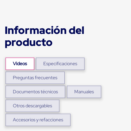
para
Emplayar
Preestirado
Pelicula
Plastica
Información del
Stretch
Hood
producto
Manejo
de
carga
sin
tarimas
Videos
Especificaciones
Slip
Sheet
Slip
Preguntas frecuentes
Sheet
de
Documentos técnicos
Manuales
Plastico
Slip
Sheet
Otros descargables
de
Carton
Tarimas
Accesorios y refacciones
Tarimas
de