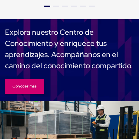
Caja
Super
Sacos
de
Rafia
Super
Explora nuestro Centro de
Sacos
de
Conocimiento y enriquece tus
Rafia
sin
aprendizajes. Acompáñanos en el
personalizar
Super
camino del conocimiento compartido
Sacos
de
rafia
personalizados
Conocer más
Cable
de
Polipropileno
Rafia
Fibrilada
Arpilla
Circular
Con
Etiqueta