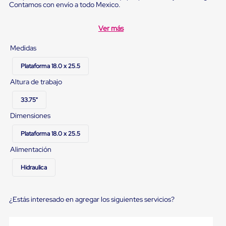
Diablito
Contamos con envío a todo Mexico.
de
carga
Ver más
Diablito
eléctrico
Diablito
Medidas
manual
Plataformas
Plataforma 18.0 x 25.5
de
Altura de trabajo
carga
Jaulas
33.75"
de
Distribución
Dimensiones
Ultima
Milla
Plataforma 18.0 x 25.5
Dollies
para
Alimentación
Charolas
Plásticas
Hidraulica
Contenedores
Metálicos
Colapsables
¿Estás interesado en agregar los siguientes servicios?
Jaulas
de
Distribución