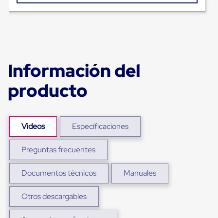
Carton
Plastico
Esquineros
de
Carton
Esquineros
Plasticos
Información del
Soluciones
de
producto
Embalaje
Tiersheet
Layer
Pad
Plastico
Videos
Especificaciones
Laminas
de
Carton
Preguntas frecuentes
Tiersheet
Hojas
de
Documentos técnicos
Manuales
Carton
Anti
Otros descargables
Deslizamiento
Separador
de