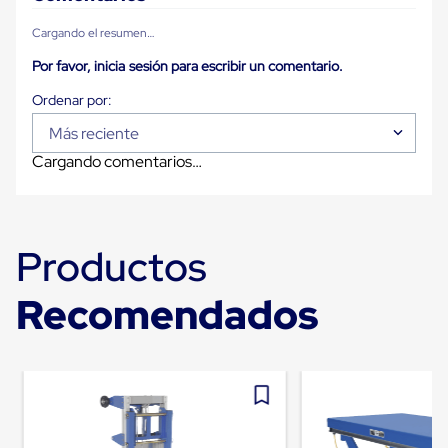
Caja
Super
Cargando el resumen…
Sacos
de
Por favor, inicia sesión para escribir un comentario.
Rafia
Super
Sacos
de
Más reciente
Rafia
Cargando comentarios…
sin
personalizar
Super
Sacos
de
Productos
rafia
personalizados
Cable
Recomendados
de
Polipropileno
Rafia
Fibrilada
Arpilla
Circular
Con
Etiqueta