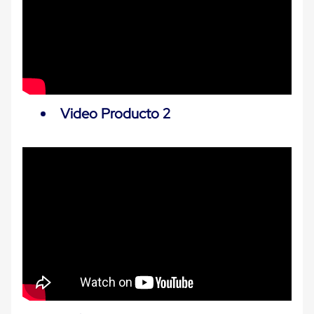
Cinta
de
Aislar
Cinta
de
Aluminio
Cinta
de
Video Producto 2
Papel
Cinta
de
Seguridad
Masking
Tape
Cinta
Adhesiva
Transparente
y
Canela
Cinta
Flejadora
Cinta
Tipo
Diurex