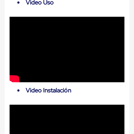
Despachador
Video Uso
de
Cinta
Fleje
Fleje
Plástico
PP
(Polipropileno)
Fleje
Plástico
PET
(Polyester)
Fleje
de
Acero
Sellos
para
Video Instalación
Fleje
Bolsas
de
aire
Bolsas
de
Aire
Papel