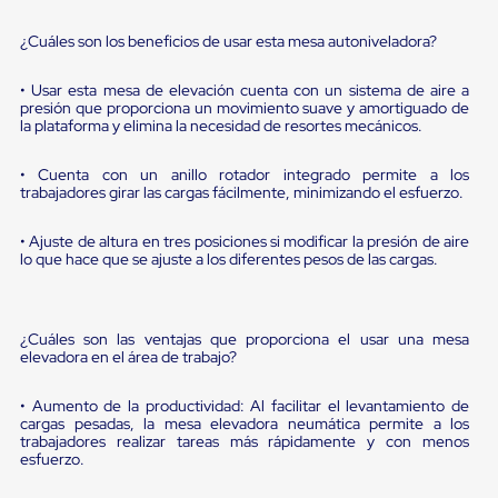
sistema
de
¿Cuáles son los beneficios de usar esta mesa autoniveladora?
retención
de
ruedas
• Usar esta mesa de elevación cuenta con un sistema de aire a
Retenedores
presión que proporciona un movimiento suave y amortiguado de
de
la plataforma y elimina la necesidad de resortes mecánicos.
andén
Automáticos
• Cuenta con un anillo rotador integrado permite a los
Retenedores
trabajadores girar las cargas fácilmente, minimizando el esfuerzo.
de
Andén
• Ajuste de altura en tres posiciones si modificar la presión de aire
Multi
lo que hace que se ajuste a los diferentes pesos de las cargas.
Transportes
Controles
de
Muelle/Andén
¿Cuáles son las ventajas que proporciona el usar una mesa
Controles
elevadora en el área de trabajo?
de
Muelle/Andén
Básico
• Aumento de la productividad: Al facilitar el levantamiento de
Controles
cargas pesadas, la mesa elevadora neumática permite a los
trabajadores realizar tareas más rápidamente y con menos
de
esfuerzo.
Muelle/Andén
Integral