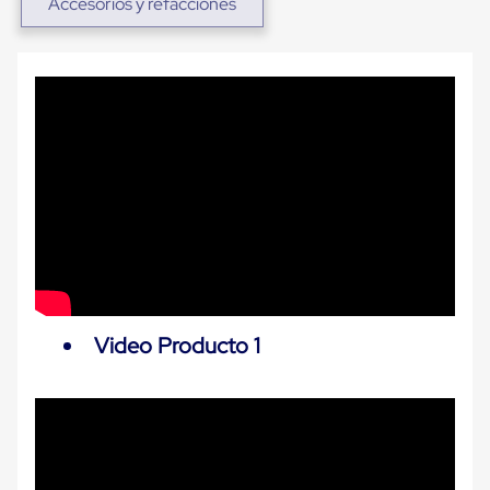
Accesorios y refacciones
Carton
Corrugado
Freezer
Spacers
Separador
para
Congelación
Estandar
Separador
para
Congelación
Ultra
Flujo
Cintas
protectoras
Cintas
adhesivas
Video Producto 1
Cinta
de
Tela
Cinta
para
Ductos
y
Tuberias