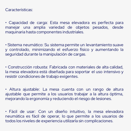
portátiles
de
Características:
Cargas
Convencionales
Sellos
• Capacidad de carga: Esta mesa elevadora es perfecta para
para
manejar una amplia variedad de objetos pesados, desde
Puertas
maquinaria hasta componentes industriales.
de
andén
• Sistema neumático: Su sistema permite un levantamiento suave
Sellos
y controlado, minimizando el esfuerzo físico y aumentando la
de
seguridad durante la manipulación de cargas.
Cabezal
Fijo
• Construcción robusta: Fabricada con materiales de alta calidad,
Sellos
la mesa elevadora está diseñada para soportar el uso intensivo y
de
resistir condiciones de trabajo exigentes.
Cabezal
Colgante
• Altura ajustable: La mesa cuenta con un rango de altura
Cortina
ajustable que permite a los usuarios trabajar a la altura óptima,
Retenedores
mejorando la ergonomía y reduciendo el riesgo de lesiones.
de
andén
Retenedores
• Fácil de usar: Con un diseño intuitivo, la mesa elevadora
de
neumática es fácil de operar, lo que permite a los usuarios de
todos los niveles de experiencia utilizarla sin complicaciones.
andén
con