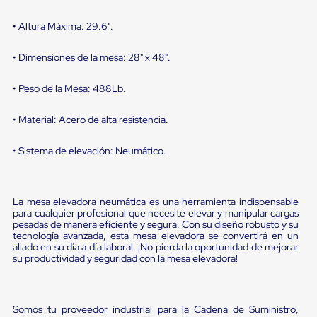
Ultima
Milla
• Altura Máxima: 29.6".
Anti-
Robo
Hormiga
• Dimensiones de la mesa: 28" x 48".
Estanterías
Móviles
• Peso de la Mesa: 488Lb.
MRO
Distribución
Equipos
• Material: Acero de alta resistencia.
Móviles
Diablitos
• Sistema de elevación: Neumático.
de
carga
Empaque
y
La mesa elevadora neumática es una herramienta indispensable
Embalaje
para cualquier profesional que necesite elevar y manipular cargas
Playo
pesadas de manera eficiente y segura. Con su diseño robusto y su
Emplaye
tecnología avanzada, esta mesa elevadora se convertirá en un
Stretch
aliado en su día a día laboral. ¡No pierda la oportunidad de mejorar
su productividad y seguridad con la mesa elevadora!
Film
Automatico
Emplaye
Manual
Somos tu proveedor industrial para la Cadena de Suministro,
Plastico