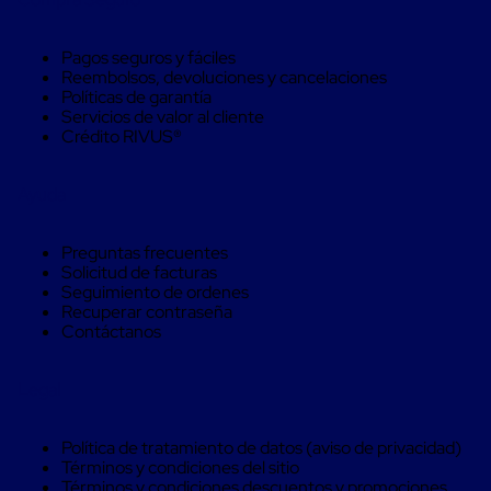
Termograficadores
Termograficadores
USB
Pagos seguros y fáciles
Termograficadores
Reembolsos, devoluciones y cancelaciones
de
Políticas de garantía
un
Servicios de valor al cliente
solo
Crédito RIVUS®
uso
Termograficadores
en
Ayuda
tiempo
real
Termograficadores
Preguntas frecuentes
i-
Solicitud de facturas
Button
Seguimiento de ordenes
Control
Recuperar contraseña
de
Contáctanos
impacto
e
inclinación
Legal
de
productos
Etiquetas
Política de tratamiento de datos (aviso de privacidad)
de
Términos y condiciones del sitio
Impacto
Términos y condiciones descuentos y promociones