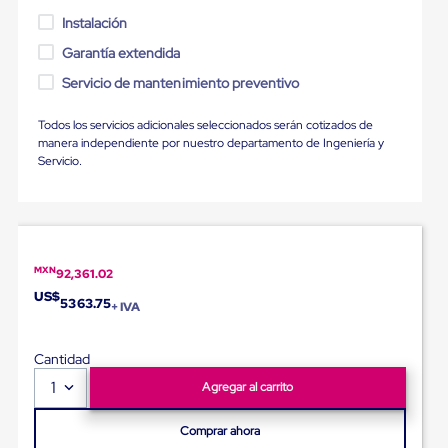
Plastico
Instalación
Tarimas
de
Garantía extendida
Plastico
para
Servicio de mantenimiento preventivo
Buenas
Prácticas
Todos los servicios adicionales seleccionados serán cotizados de
de
manera independiente por nuestro departamento de Ingeniería y
Manufactura
Servicio.
Tarimas
de
Plastico
para
Exportación
Tarimas
MXN
92,361.02
de
Plastico
US$
5363.75
+ IVA
Rackeables
Tarimas
de
Cantidad
Plastico
1
Multiusos
Agregar al carrito
Esquineros
Angulos
Comprar ahora
de