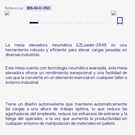
Pestañas
:
9
.
slip sheet
Referencia
BIS-G1-0-050
de
Borde
10
.
flejadora
de
andén
Pestañas
de
Borde
La mesa elevadora neumática EZLoader-2848 es una
de
herramienta robusta y eficiente para elevar cargas pesadas en
andén
diversas industrias.
Mecánicas
Pestañas
Esta mesa cuenta con tecnología neumática avanzada, esta mesa
de
elevadora ofrece un rendimiento excepcional y una facilidad de
Borde
uso que la convierte en un elemento esencial en cualquier taller o
de
entorno industrial.
andén
Hidráulicas
Rampas
de
Tiene un diseño autonivelante que mantiene automáticamente
patio
las cargas a una altura de trabajo óptima, lo que reduce las
portátiles
agachaduras del empleado, reduce los esfuerzos de estirarse y la
fatiga del operador, a la vez que aumenta la productividad en
Rampas
cualquier entorno de manipulación de materiales en pallets.
de
patio