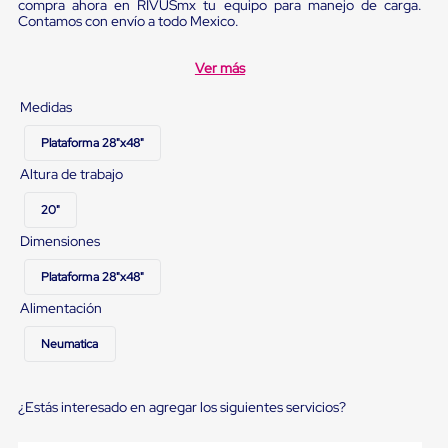
compra ahora en RIVUSmx tu equipo para manejo de carga.
para
Contamos con envío a todo Mexico.
Emplayar
Preestirado
Pelicula
Ver más
Plastica
Stretch
Medidas
Hood
Manejo
Plataforma 28"x48"
de
carga
Altura de trabajo
sin
tarimas
20"
Slip
Dimensiones
Sheet
Slip
Sheet
Plataforma 28"x48"
de
Alimentación
Plastico
Slip
Neumatica
Sheet
de
Carton
Tarimas
¿Estás interesado en agregar los siguientes servicios?
Tarimas
de