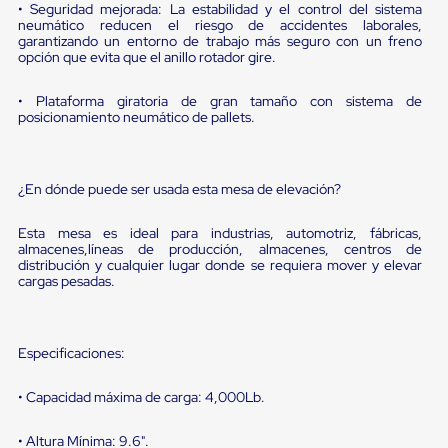
Diablito
• Seguridad mejorada: La estabilidad y el control del sistema
de
neumático reducen el riesgo de accidentes laborales,
carga
garantizando un entorno de trabajo más seguro con un freno
opción que evita que el anillo rotador gire.
Diablito
eléctrico
Diablito
• Plataforma giratoria de gran tamaño con sistema de
manual
posicionamiento neumático de pallets.
Plataformas
de
carga
Jaulas
¿En dónde puede ser usada esta mesa de elevación?
de
Distribución
Esta mesa es ideal para industrias, automotriz, fábricas,
Ultima
almacenes,líneas de producción, almacenes, centros de
Milla
distribución y cualquier lugar donde se requiera mover y elevar
Dollies
cargas pesadas.
para
Charolas
Plásticas
Contenedores
Especificaciones:
Metálicos
Colapsables
• Capacidad máxima de carga: 4,000Lb.
Jaulas
de
Distribución
• Altura Mínima: 9.6".