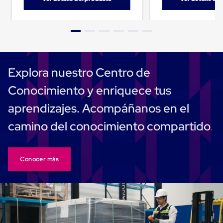
Máquinas
de
Plato
Giratorio
para
Película
Automática
Máquina
Explora nuestro Centro de
de
Brazo
Conocimiento y enriquece tus
Giratorio
para
aprendizajes. Acompáñanos en el
Película
Automática
camino del conocimiento compartido
Robots
de
emplayes
Robots
Conocer más
de
emplayes
Automáticos
Robots
de
emplayes
móvil