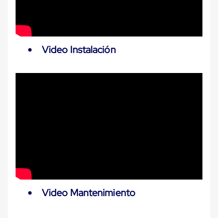
Cinta
de
Aislar
Cinta
de
Video Instalación
Aluminio
Cinta
de
Papel
Cinta
de
Seguridad
Masking
Tape
Cinta
Adhesiva
Transparente
y
Canela
Cinta
Flejadora
Video Mantenimiento
Cinta
Tipo
Diurex