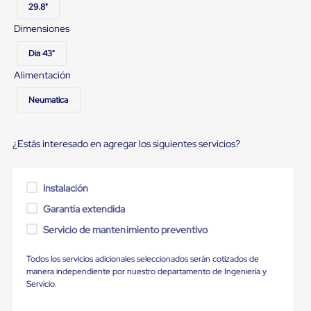
Ultima
29.8"
Milla
Dimensiones
Anti-
Robo
Hormiga
Dia 43"
Estanterías
Alimentación
Móviles
MRO
Neumatica
Distribución
Equipos
Móviles
Diablitos
¿Estás interesado en agregar los siguientes servicios?
de
carga
Empaque
Instalación
y
Embalaje
Garantía extendida
Playo
Emplaye
Servicio de mantenimiento preventivo
Stretch
Film
Todos los servicios adicionales seleccionados serán cotizados de
Automatico
manera independiente por nuestro departamento de Ingeniería y
Emplaye
Servicio.
Manual
Plastico