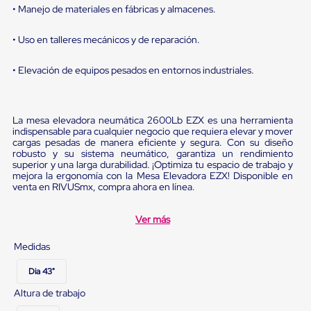
Diablito
• Manejo de materiales en fábricas y almacenes.
de
carga
• Uso en talleres mecánicos y de reparación.
Diablito
eléctrico
Diablito
• Elevación de equipos pesados en entornos industriales.
manual
Plataformas
de
carga
La mesa elevadora neumática 2600Lb EZX es una herramienta
Jaulas
indispensable para cualquier negocio que requiera elevar y mover
de
cargas pesadas de manera eficiente y segura. Con su diseño
Distribución
robusto y su sistema neumático, garantiza un rendimiento
superior y una larga durabilidad. ¡Optimiza tu espacio de trabajo y
Ultima
mejora la ergonomía con la Mesa Elevadora EZX! Disponible en
Milla
venta en RIVUSmx, compra ahora en línea.
Dollies
para
Charolas
Ver más
Plásticas
Contenedores
Medidas
Metálicos
Colapsables
Dia 43"
Jaulas
de
Altura de trabajo
Distribución