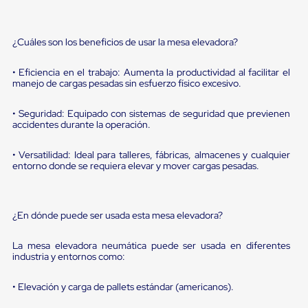
sistema
de
retención
de
¿Cuáles son los beneficios de usar la mesa elevadora?
ruedas
Retenedores
• Eficiencia en el trabajo: Aumenta la productividad al facilitar el
de
manejo de cargas pesadas sin esfuerzo físico excesivo.
andén
Automáticos
Retenedores
• Seguridad: Equipado con sistemas de seguridad que previenen
accidentes durante la operación.
de
Andén
Multi
• Versatilidad: Ideal para talleres, fábricas, almacenes y cualquier
Transportes
entorno donde se requiera elevar y mover cargas pesadas.
Controles
de
Muelle/Andén
Controles
¿En dónde puede ser usada esta mesa elevadora?
de
Muelle/Andén
La mesa elevadora neumática puede ser usada en diferentes
Básico
industria y entornos como:
Controles
de
Muelle/Andén
• Elevación y carga de pallets estándar (americanos).
Integral