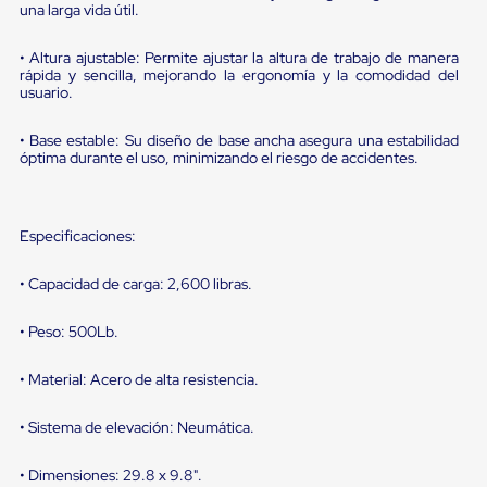
portátiles
una larga vida útil.
de
Cargas
• Altura ajustable: Permite ajustar la altura de trabajo de manera
Convencionales
rápida y sencilla, mejorando la ergonomía y la comodidad del
Sellos
usuario.
para
Puertas
de
• Base estable: Su diseño de base ancha asegura una estabilidad
andén
óptima durante el uso, minimizando el riesgo de accidentes.
Sellos
de
Cabezal
Fijo
Especificaciones:
Sellos
de
• Capacidad de carga: 2,600 libras.
Cabezal
Colgante
• Peso: 500Lb.
Cortina
Retenedores
de
• Material: Acero de alta resistencia.
andén
Retenedores
• Sistema de elevación: Neumática.
de
andén
con
• Dimensiones: 29.8 x 9.8".