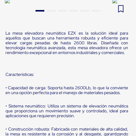
Pestañas
9
.
flejadora
de
Borde
10
.
cámara cph
de
andén
Pestañas
La mesa elevadora neumática EZX es la solución ideal para
de
aquellos que buscan una herramienta robusta y eficiente para
elevar cargas pesadas de hasta 2600 libras. Diseñada con
Borde
tecnología neumática avanzada, esta mesa elevadora ofrece un
de
rendimiento excepcional en entornos industriales y comerciales.
andén
Mecánicas
Pestañas
de
Características:
Borde
de
andén
• Capacidad de carga: Soporta hasta 2600Lb, lo que la convierte
Hidráulicas
en una opción perfecta para el manejo de materiales pesados.
Rampas
de
• Sistema neumático: Utiliza un sistema de elevación neumática
patio
que proporciona un movimiento suave y controlado, ideal para
portátiles
aplicaciones que requieren precisión.
Rampas
de
• Construcción robusta: Fabricada con materiales de alta calidad,
patio
la mesa es resistente a la corrosión y al desgaste, garantizando