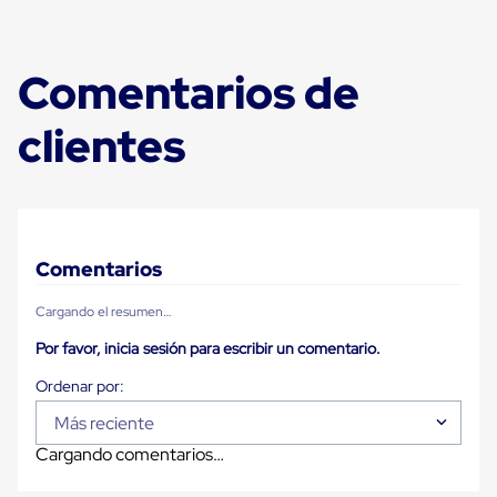
Despachador
de
Cinta
Fleje
Comentarios de
Fleje
Plástico
PP
clientes
(Polipropileno)
Fleje
Plástico
PET
(Polyester)
Fleje
de
Comentarios
Acero
Sellos
Cargando el resumen…
para
Fleje
Por favor, inicia sesión para escribir un comentario.
Bolsas
de
aire
Bolsas
Más reciente
de
Cargando comentarios…
Aire
Papel