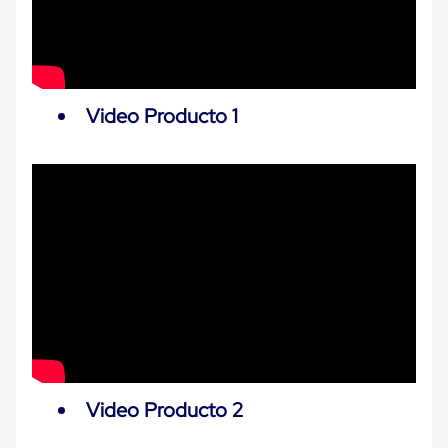
Carton
Plastico
Esquineros
de
Carton
Esquineros
Video Producto 1
Plasticos
Soluciones
de
Embalaje
Tiersheet
Layer
Pad
Plastico
Laminas
de
Carton
Tiersheet
Hojas
de
Carton
Anti
Video Producto 2
Deslizamiento
Separador
de