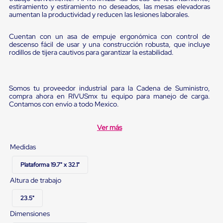
Diablito
estiramiento y estiramiento no deseados, las mesas elevadoras
de
aumentan la productividad y reducen las lesiones laborales.
carga
Diablito
Cuentan con un asa de empuje ergonómica con control de
eléctrico
descenso fácil de usar y una construcción robusta, que incluye
Diablito
rodillos de tijera cautivos para garantizar la estabilidad.
manual
Plataformas
de
carga
Somos tu proveedor industrial para la Cadena de Suministro,
Jaulas
compra ahora en RIVUSmx tu equipo para manejo de carga.
de
Contamos con envío a todo Mexico.
Distribución
Ultima
Milla
Ver más
Dollies
para
Medidas
Charolas
Plásticas
Plataforma 19.7" x 32.1"
Contenedores
Altura de trabajo
Metálicos
Colapsables
23.5"
Jaulas
de
Dimensiones
Distribución