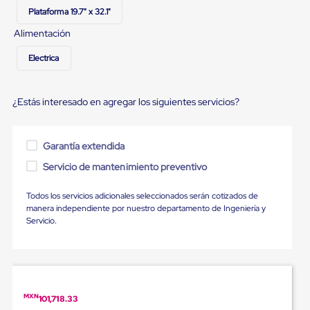
Ultima
Plataforma 19.7" x 32.1"
Milla
Anti-
Alimentación
Robo
Hormiga
Electrica
Estanterías
Móviles
MRO
¿Estás interesado en agregar los siguientes servicios?
Distribución
Equipos
Móviles
Diablitos
Garantía extendida
de
carga
Servicio de mantenimiento preventivo
Empaque
y
Todos los servicios adicionales seleccionados serán cotizados de
Embalaje
manera independiente por nuestro departamento de Ingeniería y
Playo
Servicio.
Emplaye
Stretch
Film
Automatico
Emplaye
Manual
MXN
101,718.33
Plastico