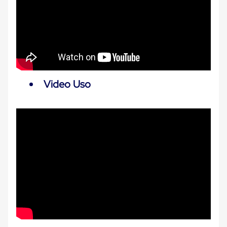
Carton
Corrugado
Freezer
Spacers
Separador
para
Congelación
Estandar
Separador
Video Uso
para
Congelación
Ultra
Flujo
Cintas
protectoras
Cintas
adhesivas
Cinta
de
Tela
Cinta
para
Ductos
y
Tuberias