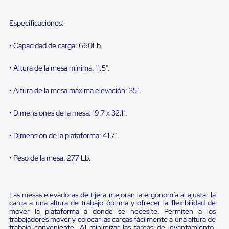
sistema
de
retención
Especificaciones:
de
ruedas
• Capacidad de carga: 660Lb.
Retenedores
de
andén
• Altura de la mesa mínima: 11.5".
Automáticos
Retenedores
• Altura de la mesa máxima elevación: 35".
de
Andén
Multi
• Dimensiones de la mesa: 19.7 x 32.1".
Transportes
Controles
• Dimensión de la plataforma: 41.7".
de
Muelle/Andén
Controles
• Peso de la mesa: 277 Lb.
de
Muelle/Andén
Básico
Controles
Las mesas elevadoras de tijera mejoran la ergonomía al ajustar la
carga a una altura de trabajo óptima y ofrecer la flexibilidad de
de
mover la plataforma a donde se necesite. Permiten a los
Muelle/Andén
trabajadores mover y colocar las cargas fácilmente a una altura de
Integral
trabajo conveniente. Al minimizar las tareas de levantamiento,