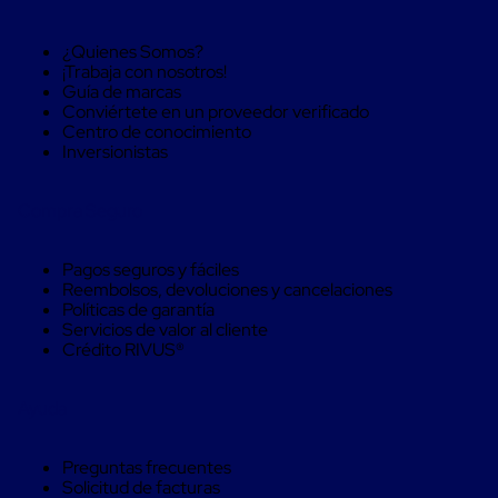
aviación
Cubierta
¿Quienes Somos?
Isotérmica
¡Trabaja con nosotros!
para
Guía de marcas
tambos
Conviértete en un proveedor verificado
Hieleras
Centro de conocimiento
Isotérmicas
Inversionistas
Hieleras
Isotérmicas
reusables
Compra Seguro
Hieleras
Isótermicas
de
Pagos seguros y fáciles
un
Reembolsos, devoluciones y cancelaciones
solo
Políticas de garantía
uso
Servicios de valor al cliente
Mamparas
Crédito RIVUS®
aislantes
Mamparas
aislantes
Ayuda
para
transportación
multi
Preguntas frecuentes
temperatura
Solicitud de facturas