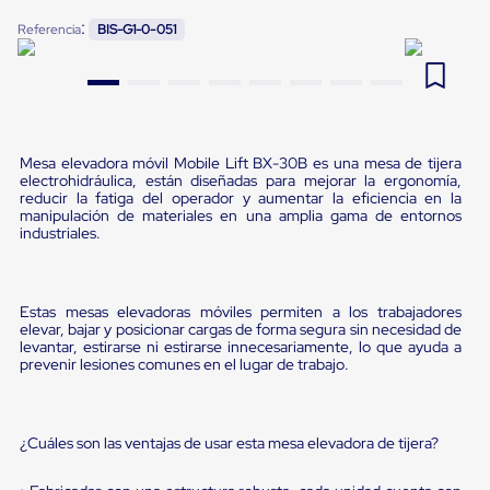
Pestañas
:
9
.
flejadora
Referencia
BIS-G1-0-051
de
Borde
10
.
slip sheet
de
andén
Pestañas
de
Borde
Mesa elevadora móvil Mobile Lift BX-30B es una mesa de tijera
de
electrohidráulica, están diseñadas para mejorar la ergonomía,
andén
reducir la fatiga del operador y aumentar la eficiencia en la
Mecánicas
manipulación de materiales en una amplia gama de entornos
industriales.
Pestañas
de
Borde
de
Estas mesas elevadoras móviles permiten a los trabajadores
andén
elevar, bajar y posicionar cargas de forma segura sin necesidad de
Hidráulicas
levantar, estirarse ni estirarse innecesariamente, lo que ayuda a
Rampas
prevenir lesiones comunes en el lugar de trabajo.
de
patio
portátiles
Rampas
¿Cuáles son las ventajas de usar esta mesa elevadora de tijera?
de
patio