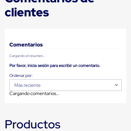
Despachador
de
clientes
Cinta
Fleje
Fleje
Plástico
PP
(Polipropileno)
Fleje
Comentarios
Plástico
PET
Cargando el resumen…
(Polyester)
Fleje
Por favor, inicia sesión para escribir un comentario.
de
Acero
Sellos
para
Más reciente
Fleje
Cargando comentarios…
Bolsas
de
aire
Bolsas
de
Productos
Aire
Papel