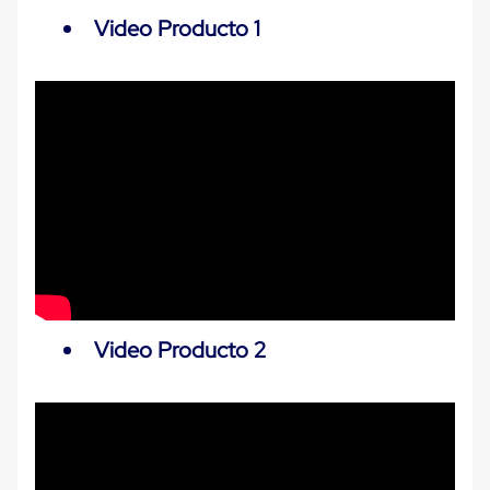
Carton
Video Producto 1
Plastico
Esquineros
de
Carton
Esquineros
Plasticos
Soluciones
de
Embalaje
Tiersheet
Layer
Pad
Plastico
Laminas
de
Carton
Video Producto 2
Tiersheet
Hojas
de
Carton
Anti
Deslizamiento
Separador
de