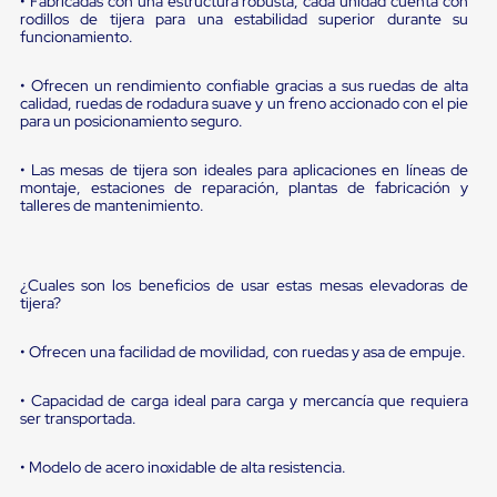
portátiles
• Fabricadas con una estructura robusta, cada unidad cuenta con
rodillos de tijera para una estabilidad superior durante su
de
funcionamiento.
Cargas
Convencionales
Sellos
• Ofrecen un rendimiento confiable gracias a sus ruedas de alta
para
calidad, ruedas de rodadura suave y un freno accionado con el pie
Puertas
para un posicionamiento seguro.
de
andén
• Las mesas de tijera son ideales para aplicaciones en líneas de
Sellos
montaje, estaciones de reparación, plantas de fabricación y
de
talleres de mantenimiento.
Cabezal
Fijo
Sellos
de
¿Cuales son los beneficios de usar estas mesas elevadoras de
Cabezal
tijera?
Colgante
Cortina
• Ofrecen una facilidad de movilidad, con ruedas y asa de empuje.
Retenedores
de
andén
• Capacidad de carga ideal para carga y mercancía que requiera
ser transportada.
Retenedores
de
andén
• Modelo de acero inoxidable de alta resistencia.
con