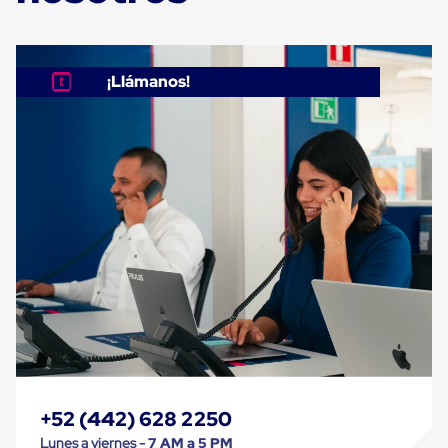
Máquinas
de
Plato
Giratorio
para
¡Llámanos!
Película
Automática
Máquina
de
Brazo
Giratorio
para
Película
Automática
Robots
de
emplayes
Robots
de
emplayes
Automáticos
Robots
de
+52 (442) 628 2250
emplayes
móvil
Lunes a viernes -
7 AM a 5 PM