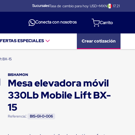
Sucursales
Tasa de cambio para hoy USD=MXN
17.21
Conecta con nosotros
FERTAS ESPECIALES
Crear cotización
ft BX-15
BISHAMON
Mesa elevadora móvil
330Lb Mobile Lift BX-
15
:
Referencia
BIS-G1-0-006