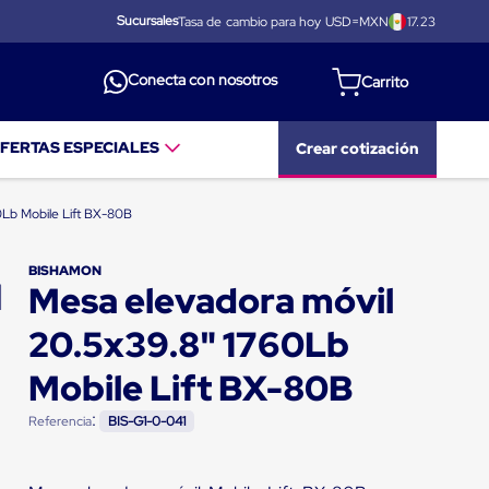
Sucursales
Tasa de cambio para hoy USD=MXN
17.23
Conecta con nosotros
FERTAS ESPECIALES
Crear cotización
0Lb Mobile Lift BX-80B
BISHAMON
Mesa elevadora móvil
20.5x39.8" 1760Lb
Mobile Lift BX-80B
:
Referencia
BIS-G1-0-041