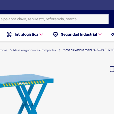
ra clave, repuesto, referencia, marca...
Intralogística
Seguridad Industrial
O
Mesa elevadora móvil 20.5x39.8" 176
micas
Mesas ergonòmicas Compactas