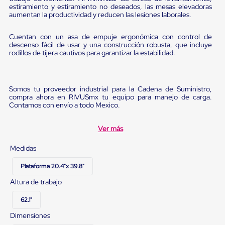
Diablito
estiramiento y estiramiento no deseados, las mesas elevadoras
de
aumentan la productividad y reducen las lesiones laborales.
carga
Diablito
Cuentan con un asa de empuje ergonómica con control de
eléctrico
descenso fácil de usar y una construcción robusta, que incluye
Diablito
rodillos de tijera cautivos para garantizar la estabilidad.
manual
Plataformas
de
carga
Somos tu proveedor industrial para la Cadena de Suministro,
Jaulas
compra ahora en RIVUSmx tu equipo para manejo de carga.
de
Contamos con envío a todo Mexico.
Distribución
Ultima
Milla
Ver más
Dollies
para
Medidas
Charolas
Plásticas
Plataforma 20.4"x 39.8"
Contenedores
Altura de trabajo
Metálicos
Colapsables
62.1"
Jaulas
de
Dimensiones
Distribución