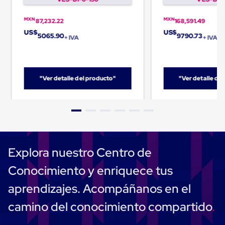
Caja
Super
Sacos
MXN
MXN
87,232.22
168,591.49
de
US$
US$
5065.90
9790.73
Rafia
+ IVA
+ IVA
Super
Sacos
de
Rafia
"Ver detalle del producto"
"Ver detalle de
sin
personalizar
Super
Sacos
de
rafia
personalizados
Cable
Explora nuestro Centro de
de
Polipropileno
Conocimiento y enriquece tus
Rafia
Fibrilada
aprendizajes. Acompáñanos en el
Arpilla
Circular
camino del conocimiento compartido
Con
Etiqueta