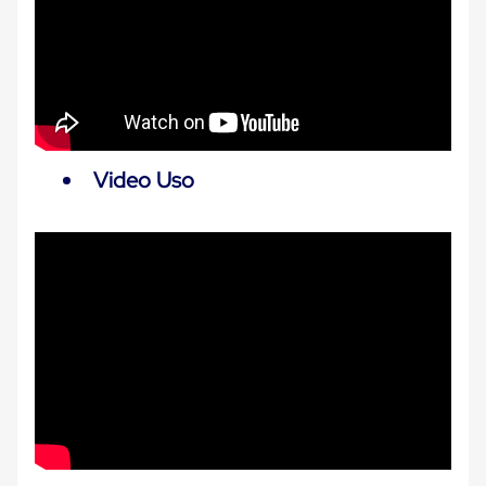
Carton
Corrugado
Freezer
Spacers
Separador
para
Congelación
Estandar
Separador
Video Uso
para
Congelación
Ultra
Flujo
Cintas
protectoras
Cintas
adhesivas
Cinta
de
Tela
Cinta
para
Ductos
y
Tuberias