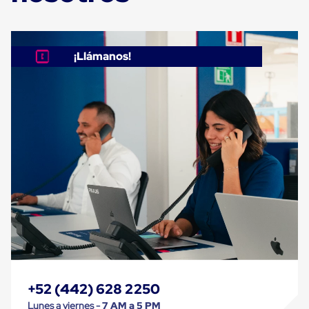
Máquinas
de
Plato
Giratorio
para
¡Llámanos!
Película
Automática
Máquina
de
Brazo
Giratorio
para
Película
Automática
Robots
de
emplayes
Robots
de
emplayes
Automáticos
Robots
de
+52 (442) 628 2250
emplayes
móvil
Lunes a viernes -
7 AM a 5 PM