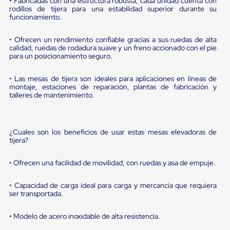
portátiles
• Fabricadas con una estructura robusta, cada unidad cuenta con
rodillos de tijera para una estabilidad superior durante su
de
funcionamiento.
Cargas
Convencionales
Sellos
• Ofrecen un rendimiento confiable gracias a sus ruedas de alta
para
calidad, ruedas de rodadura suave y un freno accionado con el pie
Puertas
para un posicionamiento seguro.
de
andén
• Las mesas de tijera son ideales para aplicaciones en líneas de
Sellos
montaje, estaciones de reparación, plantas de fabricación y
de
talleres de mantenimiento.
Cabezal
Fijo
Sellos
de
¿Cuales son los beneficios de usar estas mesas elevadoras de
Cabezal
tijera?
Colgante
Cortina
• Ofrecen una facilidad de movilidad, con ruedas y asa de empuje.
Retenedores
de
andén
• Capacidad de carga ideal para carga y mercancía que requiera
ser transportada.
Retenedores
de
andén
• Modelo de acero inoxidable de alta resistencia.
con