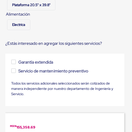
Ultima
Plataforma 20.5" x 39.8"
Milla
Anti-
Alimentación
Robo
Hormiga
Electrica
Estanterías
Móviles
MRO
¿Estás interesado en agregar los siguientes servicios?
Distribución
Equipos
Móviles
Diablitos
Garantía extendida
de
carga
Servicio de mantenimiento preventivo
Empaque
y
Todos los servicios adicionales seleccionados serán cotizados de
Embalaje
manera independiente por nuestro departamento de Ingeniería y
Playo
Servicio.
Emplaye
Stretch
Film
Automatico
Emplaye
Manual
MXN
155,358.69
Plastico