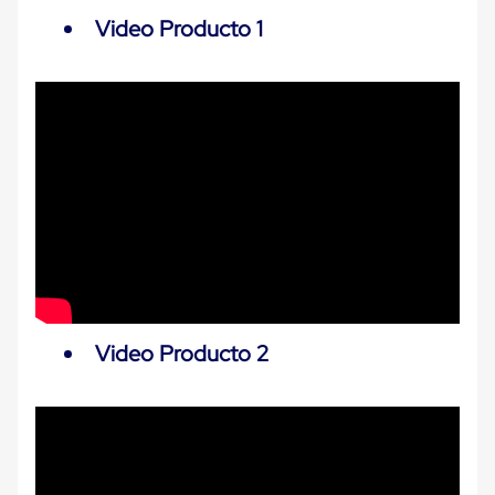
Carton
Video Producto 1
Plastico
Esquineros
de
Carton
Esquineros
Plasticos
Soluciones
de
Embalaje
Tiersheet
Layer
Pad
Plastico
Laminas
de
Carton
Video Producto 2
Tiersheet
Hojas
de
Carton
Anti
Deslizamiento
Separador
de