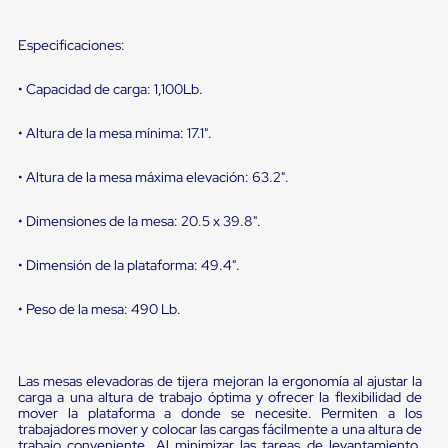
sistema
de
retención
Especificaciones:
de
ruedas
• Capacidad de carga: 1,100Lb.
Retenedores
de
andén
• Altura de la mesa mínima: 17.1".
Automáticos
Retenedores
• Altura de la mesa máxima elevación: 63.2".
de
Andén
Multi
• Dimensiones de la mesa: 20.5 x 39.8".
Transportes
Controles
• Dimensión de la plataforma: 49.4".
de
Muelle/Andén
Controles
• Peso de la mesa: 490 Lb.
de
Muelle/Andén
Básico
Controles
Las mesas elevadoras de tijera mejoran la ergonomía al ajustar la
carga a una altura de trabajo óptima y ofrecer la flexibilidad de
de
mover la plataforma a donde se necesite. Permiten a los
Muelle/Andén
trabajadores mover y colocar las cargas fácilmente a una altura de
Integral
trabajo conveniente. Al minimizar las tareas de levantamiento,