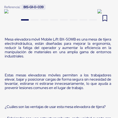
Pestañas
:
9
.
slip sheet
Referencia
BIS-G1-0-039
de
Borde
10
.
flejadora
de
andén
Pestañas
de
Borde
Mesa elevadora móvil Mobile Lift BX-50WB es una mesa de tijera
de
electrohidráulica, están diseñadas para mejorar la ergonomía,
andén
reducir la fatiga del operador y aumentar la eficiencia en la
Mecánicas
manipulación de materiales en una amplia gama de entornos
industriales.
Pestañas
de
Borde
de
Estas mesas elevadoras móviles permiten a los trabajadores
andén
elevar, bajar y posicionar cargas de forma segura sin necesidad de
Hidráulicas
levantar, estirarse ni estirarse innecesariamente, lo que ayuda a
Rampas
prevenir lesiones comunes en el lugar de trabajo.
de
patio
portátiles
Rampas
¿Cuáles son las ventajas de usar esta mesa elevadora de tijera?
de
patio