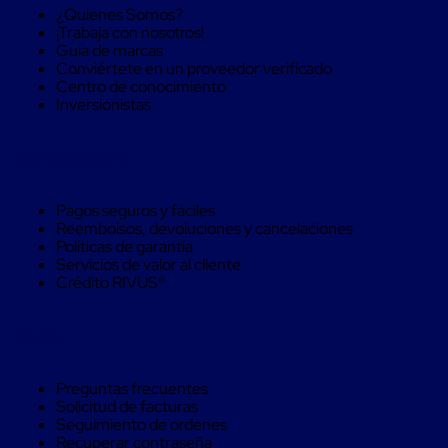
¿Quienes Somos?
aviación
¡Trabaja con nosotros!
Cubierta
Guía de marcas
Isotérmica
Conviértete en un proveedor verificado
para
Centro de conocimiento
tambos
Inversionistas
Hieleras
Isotérmicas
Hieleras
Compra Seguro
Isotérmicas
reusables
Hieleras
Pagos seguros y fáciles
Isótermicas
Reembolsos, devoluciones y cancelaciones
de
Políticas de garantía
un
Servicios de valor al cliente
solo
Crédito RIVUS®
uso
Mamparas
aislantes
Ayuda
Mamparas
aislantes
para
Preguntas frecuentes
transportación
Solicitud de facturas
multi
Seguimiento de ordenes
temperatura
Recuperar contraseña