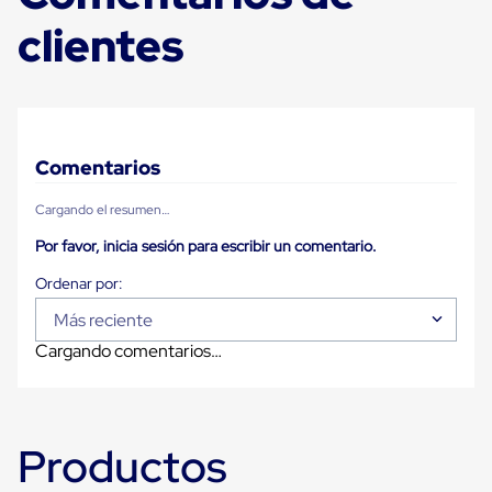
Despachador
de
clientes
Cinta
Fleje
Fleje
Plástico
PP
(Polipropileno)
Fleje
Comentarios
Plástico
PET
Cargando el resumen…
(Polyester)
Fleje
Por favor, inicia sesión para escribir un comentario.
de
Acero
Sellos
para
Más reciente
Fleje
Cargando comentarios…
Bolsas
de
aire
Bolsas
de
Productos
Aire
Papel