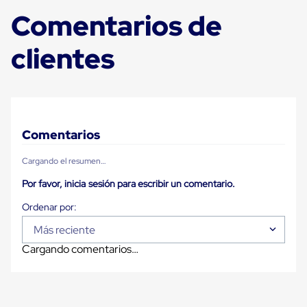
Despachador
de
Comentarios de
Cinta
Fleje
clientes
Fleje
Plástico
PP
(Polipropileno)
Fleje
Plástico
PET
Comentarios
(Polyester)
Fleje
de
Cargando el resumen…
Acero
Por favor, inicia sesión para escribir un comentario.
Sellos
para
Fleje
Bolsas
Más reciente
de
aire
Cargando comentarios…
Bolsas
de
Aire
Papel