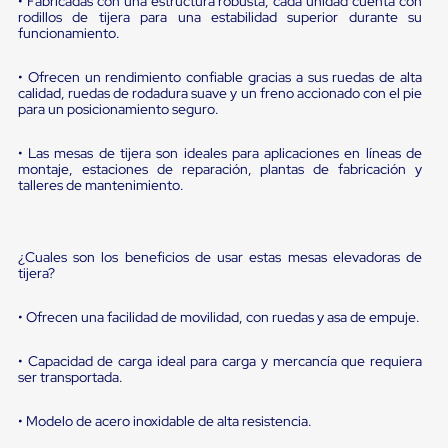
portátiles
• Fabricadas con una estructura robusta, cada unidad cuenta con
rodillos de tijera para una estabilidad superior durante su
de
funcionamiento.
Cargas
Convencionales
Sellos
• Ofrecen un rendimiento confiable gracias a sus ruedas de alta
para
calidad, ruedas de rodadura suave y un freno accionado con el pie
Puertas
para un posicionamiento seguro.
de
andén
• Las mesas de tijera son ideales para aplicaciones en líneas de
Sellos
montaje, estaciones de reparación, plantas de fabricación y
de
talleres de mantenimiento.
Cabezal
Fijo
Sellos
de
¿Cuales son los beneficios de usar estas mesas elevadoras de
Cabezal
tijera?
Colgante
Cortina
• Ofrecen una facilidad de movilidad, con ruedas y asa de empuje.
Retenedores
de
andén
• Capacidad de carga ideal para carga y mercancía que requiera
ser transportada.
Retenedores
de
andén
• Modelo de acero inoxidable de alta resistencia.
con