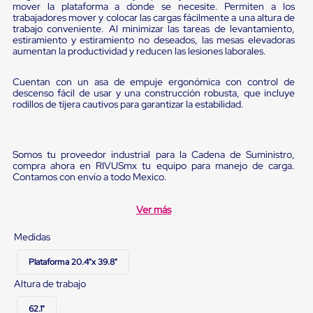
Diablito
mover la plataforma a donde se necesite. Permiten a los
de
trabajadores mover y colocar las cargas fácilmente a una altura de
carga
trabajo conveniente. Al minimizar las tareas de levantamiento,
estiramiento y estiramiento no deseados, las mesas elevadoras
Diablito
aumentan la productividad y reducen las lesiones laborales.
eléctrico
Diablito
manual
Cuentan con un asa de empuje ergonómica con control de
Plataformas
descenso fácil de usar y una construcción robusta, que incluye
de
rodillos de tijera cautivos para garantizar la estabilidad.
carga
Jaulas
de
Distribución
Somos tu proveedor industrial para la Cadena de Suministro,
compra ahora en RIVUSmx tu equipo para manejo de carga.
Ultima
Contamos con envío a todo Mexico.
Milla
Dollies
para
Ver más
Charolas
Plásticas
Medidas
Contenedores
Metálicos
Plataforma 20.4"x 39.8"
Colapsables
Jaulas
Altura de trabajo
de
Distribución
62.1"