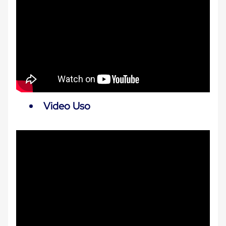
Carton
Corrugado
Freezer
Spacers
Separador
para
Congelación
Estandar
Separador
para
Congelación
Video Uso
Ultra
Flujo
Cintas
protectoras
Cintas
adhesivas
Cinta
de
Tela
Cinta
para
Ductos
y
Tuberias