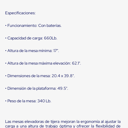
sistema
de
retención
Especificaciones:
de
ruedas
• Funcionamiento: Con baterías.
Retenedores
de
andén
• Capacidad de carga: 660Lb.
Automáticos
Retenedores
• Altura de la mesa mínima: 17".
de
Andén
Multi
• Altura de la mesa máxima elevación: 62.1".
Transportes
Controles
• Dimensiones de la mesa: 20.4 x 39.8".
de
Muelle/Andén
Controles
• Dimensión de la plataforma: 49.5".
de
Muelle/Andén
• Peso de la mesa: 340 Lb.
Básico
Controles
de
Muelle/Andén
Las mesas elevadoras de tijera mejoran la ergonomía al ajustar la
Integral
carga a una altura de trabajo óptima y ofrecer la flexibilidad de