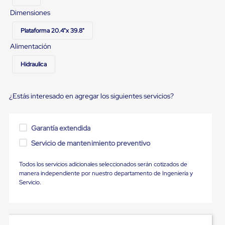
Ultima
Milla
Dimensiones
Anti-
Robo
Plataforma 20.4"x 39.8"
Hormiga
Alimentación
Estanterías
Móviles
Hidraulica
MRO
Distribución
Equipos
Móviles
¿Estás interesado en agregar los siguientes servicios?
Diablitos
de
carga
Garantía extendida
Empaque
y
Servicio de mantenimiento preventivo
Embalaje
Playo
Todos los servicios adicionales seleccionados serán cotizados de
Emplaye
manera independiente por nuestro departamento de Ingeniería y
Stretch
Servicio.
Film
Automatico
Emplaye
Manual
Plastico