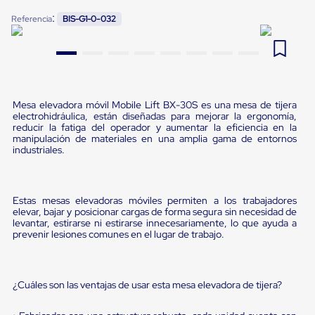
Pestañas
:
9
.
flejadora
Referencia
BIS-G1-0-032
de
Borde
10
.
slip sheet
de
andén
Pestañas
de
Borde
Mesa elevadora móvil Mobile Lift BX-30S es una mesa de tijera
de
electrohidráulica, están diseñadas para mejorar la ergonomía,
andén
reducir la fatiga del operador y aumentar la eficiencia en la
Mecánicas
manipulación de materiales en una amplia gama de entornos
industriales.
Pestañas
de
Borde
de
Estas mesas elevadoras móviles permiten a los trabajadores
andén
elevar, bajar y posicionar cargas de forma segura sin necesidad de
Hidráulicas
levantar, estirarse ni estirarse innecesariamente, lo que ayuda a
Rampas
prevenir lesiones comunes en el lugar de trabajo.
de
patio
portátiles
Rampas
¿Cuáles son las ventajas de usar esta mesa elevadora de tijera?
de
patio