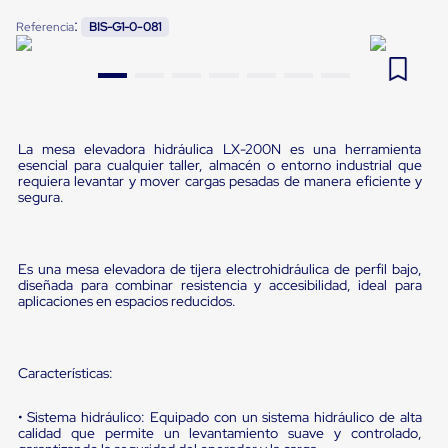
Pestañas
:
9
.
slip sheet
Referencia
BIS-G1-0-081
de
Borde
10
.
flejadora
de
andén
Pestañas
de
Borde
La mesa elevadora hidráulica LX-200N es una herramienta
de
esencial para cualquier taller, almacén o entorno industrial que
andén
requiera levantar y mover cargas pesadas de manera eficiente y
Mecánicas
segura.
Pestañas
de
Borde
de
Es una mesa elevadora de tijera electrohidráulica de perfil bajo,
diseñada para combinar resistencia y accesibilidad, ideal para
andén
aplicaciones en espacios reducidos.
Hidráulicas
Rampas
de
patio
Características:
portátiles
Rampas
de
• Sistema hidráulico: Equipado con un sistema hidráulico de alta
patio
calidad que permite un levantamiento suave y controlado,