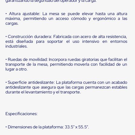
portátiles
garantizando la seguridad del operador y la carga.
de
Cargas
• Altura ajustable: La mesa se puede elevar hasta una altura
Convencionales
máxima, permitiendo un acceso cómodo y ergonómico a las
Sellos
cargas.
para
Puertas
• Construcción duradera: Fabricada con acero de alta resistencia,
de
está diseñada para soportar el uso intensivo en entornos
andén
industriales.
Sellos
de
• Ruedas de movilidad: Incorpora ruedas giratorias que facilitan el
Cabezal
transporte de la mesa, permitiendo moverla con facilidad de un
Fijo
lugar a otro.
Sellos
de
Cabezal
• Superficie antideslizante: La plataforma cuenta con un acabado
Colgante
antideslizante que asegura que las cargas permanezcan estables
durante el levantamiento y el transporte.
Cortina
Retenedores
de
andén
Especificaciones:
Retenedores
de
andén
• Dimensiones de la plataforma: 33.5" x 55.5".
con