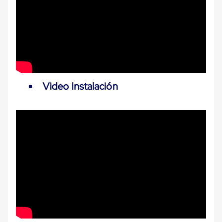
Cinta
de
Aislar
Cinta
de
Aluminio
Cinta
de
Papel
Video Instalación
Cinta
de
Seguridad
Masking
Tape
Cinta
Adhesiva
Transparente
y
Canela
Cinta
Flejadora
Cinta
Tipo
Diurex