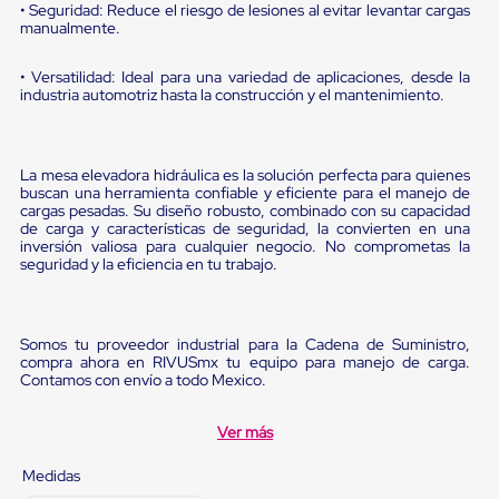
Diablito
• Seguridad: Reduce el riesgo de lesiones al evitar levantar cargas
de
manualmente.
carga
Diablito
• Versatilidad: Ideal para una variedad de aplicaciones, desde la
eléctrico
industria automotriz hasta la construcción y el mantenimiento.
Diablito
manual
Plataformas
de
La mesa elevadora hidráulica es la solución perfecta para quienes
carga
buscan una herramienta confiable y eficiente para el manejo de
Jaulas
cargas pesadas. Su diseño robusto, combinado con su capacidad
de
de carga y características de seguridad, la convierten en una
Distribución
inversión valiosa para cualquier negocio. No comprometas la
seguridad y la eficiencia en tu trabajo.
Ultima
Milla
Dollies
para
Somos tu proveedor industrial para la Cadena de Suministro,
Charolas
compra ahora en RIVUSmx tu equipo para manejo de carga.
Plásticas
Contamos con envío a todo Mexico.
Contenedores
Metálicos
Colapsables
Ver más
Jaulas
de
Medidas
Distribución