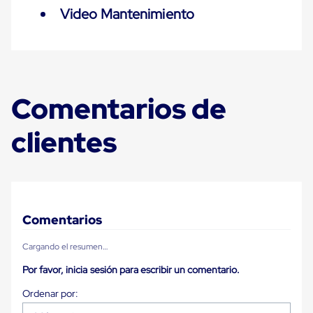
Despachador
Video Mantenimiento
de
Cinta
Fleje
Fleje
Plástico
PP
(Polipropileno)
Comentarios de
Fleje
Plástico
PET
clientes
(Polyester)
Fleje
de
Acero
Sellos
para
Fleje
Comentarios
Bolsas
de
Cargando el resumen…
aire
Bolsas
Por favor, inicia sesión para escribir un comentario.
de
Aire
Papel