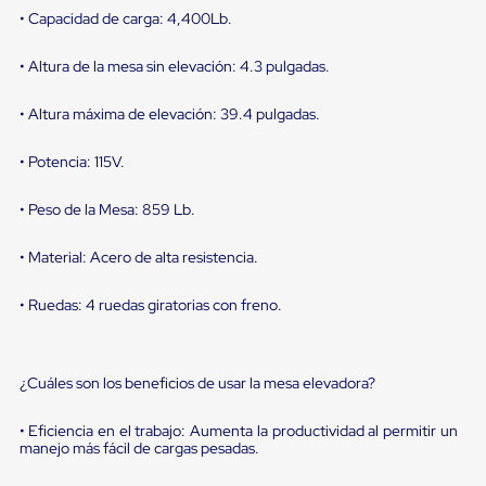
sistema
• Capacidad de carga: 4,400Lb.
de
retención
de
• Altura de la mesa sin elevación: 4.3 pulgadas.
ruedas
Retenedores
• Altura máxima de elevación: 39.4 pulgadas.
de
andén
Automáticos
• Potencia: 115V.
Retenedores
de
• Peso de la Mesa: 859 Lb.
Andén
Multi
Transportes
• Material: Acero de alta resistencia.
Controles
de
• Ruedas: 4 ruedas giratorias con freno.
Muelle/Andén
Controles
de
Muelle/Andén
¿Cuáles son los beneficios de usar la mesa elevadora?
Básico
Controles
• Eficiencia en el trabajo: Aumenta la productividad al permitir un
de
manejo más fácil de cargas pesadas.
Muelle/Andén
Integral