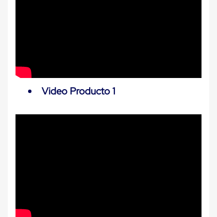
Carton
Plastico
Esquineros
de
Carton
Esquineros
Plasticos
Soluciones
de
Embalaje
Video Producto 1
Tiersheet
Layer
Pad
Plastico
Laminas
de
Carton
Tiersheet
Hojas
de
Carton
Anti
Deslizamiento
Separador
de