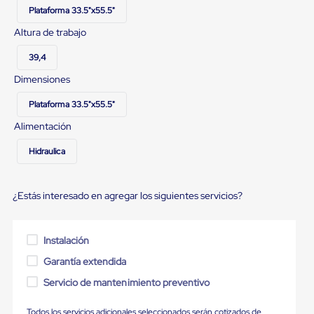
Ultima
Plataforma 33.5"x55.5"
Milla
Anti-
Altura de trabajo
Robo
Hormiga
39,4
Estanterías
Dimensiones
Móviles
MRO
Distribución
Plataforma 33.5"x55.5"
Equipos
Alimentación
Móviles
Diablitos
Hidraulica
de
carga
Empaque
y
¿Estás interesado en agregar los siguientes servicios?
Embalaje
Playo
Emplaye
Instalación
Stretch
Film
Garantía extendida
Automatico
Emplaye
Servicio de mantenimiento preventivo
Manual
Plastico
Todos los servicios adicionales seleccionados serán cotizados de