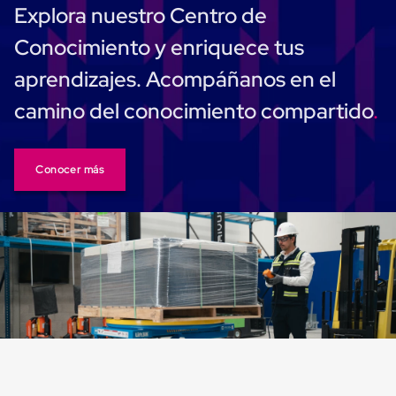
Monofilamento
Explora nuestro Centro de
Circular
Monofilamento
Conocimiento y enriquece tus
Costura
L
aprendizajes. Acompáñanos en el
Para
Envasado
camino del conocimiento compartido
Etiquetas
y
Ribbons
Etiquetas
Conocer más
Ribbons
Máquinas
de
emplaye
Dispensadores
de
Playo
Manual
Máquinas
emplayadoras
Máquinas
para
playo
automáticas