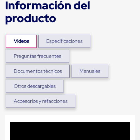
Información del
Plastico
Tarimas
producto
de
Plastico
para
Buenas
Prácticas
Videos
Especificaciones
de
Manufactura
Tarimas
Preguntas frecuentes
de
Plastico
para
Documentos técnicos
Manuales
Exportación
Tarimas
Otros descargables
de
Plastico
Rackeables
Accesorios y refacciones
Tarimas
de
Plastico
Multiusos
Esquineros
Angulos
de