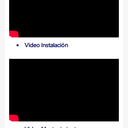
Cinta
de
Aislar
Cinta
de
Aluminio
Cinta
de
Video Instalación
Papel
Cinta
de
Seguridad
Masking
Tape
Cinta
Adhesiva
Transparente
y
Canela
Cinta
Flejadora
Cinta
Tipo
Diurex