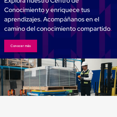
Explora nuestro Centro de
Monofilamento
Circular
Conocimiento y enriquece tus
Monofilamento
Costura
aprendizajes. Acompáñanos en el
L
Para
camino del conocimiento compartido
Envasado
Etiquetas
y
Ribbons
Conocer más
Etiquetas
Ribbons
Máquinas
de
emplaye
Dispensadores
de
Playo
Manual
Máquinas
emplayadoras
Máquinas
para
playo
automáticas