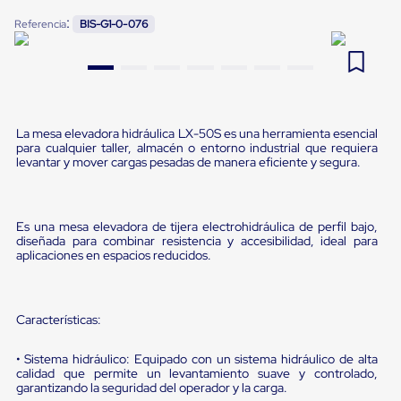
Pestañas
:
9
.
flejadora
Referencia
BIS-G1-0-076
de
Borde
10
.
slip sheet
de
andén
Pestañas
de
Borde
La mesa elevadora hidráulica LX-50S es una herramienta esencial
de
para cualquier taller, almacén o entorno industrial que requiera
andén
levantar y mover cargas pesadas de manera eficiente y segura.
Mecánicas
Pestañas
de
Borde
Es una mesa elevadora de tijera electrohidráulica de perfil bajo,
de
diseñada para combinar resistencia y accesibilidad, ideal para
aplicaciones en espacios reducidos.
andén
Hidráulicas
Rampas
de
Características:
patio
portátiles
Rampas
• Sistema hidráulico: Equipado con un sistema hidráulico de alta
de
calidad que permite un levantamiento suave y controlado,
patio
garantizando la seguridad del operador y la carga.