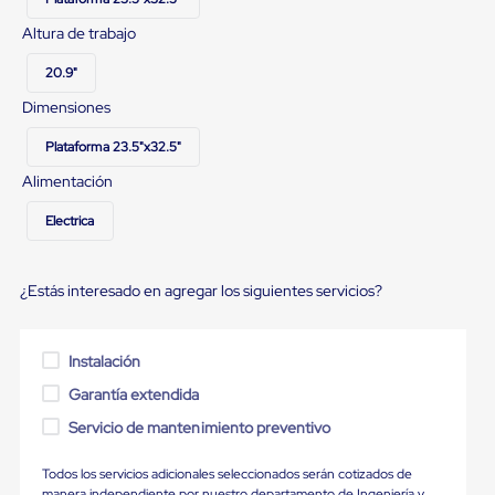
Ultima
Milla
Altura de trabajo
Anti-
Robo
20.9"
Hormiga
Estanterías
Dimensiones
Móviles
MRO
Plataforma 23.5"x32.5"
Distribución
Alimentación
Equipos
Móviles
Electrica
Diablitos
de
carga
Empaque
¿Estás interesado en agregar los siguientes servicios?
y
Embalaje
Playo
Instalación
Emplaye
Stretch
Garantía extendida
Film
Automatico
Servicio de mantenimiento preventivo
Emplaye
Manual
Todos los servicios adicionales seleccionados serán cotizados de
Plastico
manera independiente por nuestro departamento de Ingeniería y