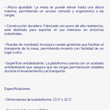
portátiles
de
• Altura ajustable: La mesa se puede elevar hasta una altura
Cargas
máxima, permitiendo un acceso cómodo y ergonómico a las
Convencionales
cargas.
Sellos
para
• Construcción duradera: Fabricada con acero de alta resistencia,
Puertas
está diseñada para soportar el uso intensivo en entornos
de
industriales.
andén
Sellos
de
• Ruedas de movilidad: Incorpora ruedas giratorias que facilitan el
transporte de la mesa, permitiendo moverla con facilidad de un
Cabezal
lugar a otro.
Fijo
Sellos
de
• Superficie antideslizante: La plataforma cuenta con un acabado
Cabezal
antideslizante que asegura que las cargas permanezcan estables
Colgante
durante el levantamiento y el transporte.
Cortina
Retenedores
de
andén
Especificaciones:
Retenedores
de
• Dimensiones de la plataforma: 23.5" x 32.5".
andén
con