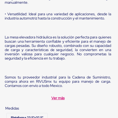
Diablito
manualmente.
de
carga
• Versatilidad: Ideal para una variedad de aplicaciones, desde la
Diablito
industria automotriz hasta la construcción y el mantenimiento.
eléctrico
Diablito
manual
Plataformas
La mesa elevadora hidráulica es la solución perfecta para quienes
de
buscan una herramienta confiable y eficiente para el manejo de
carga
cargas pesadas. Su diseño robusto, combinado con su capacidad
Jaulas
de carga y características de seguridad, la convierten en una
de
inversión valiosa para cualquier negocio. No comprometas la
Distribución
seguridad y la eficiencia en tu trabajo.
Ultima
Milla
Dollies
para
Somos tu proveedor industrial para la Cadena de Suministro,
compra ahora en RIVUSmx tu equipo para manejo de carga.
Charolas
Contamos con envío a todo Mexico.
Plásticas
Contenedores
Metálicos
Ver más
Colapsables
Jaulas
Medidas
de
Distribución
Plataforma 23.5"x32.5"