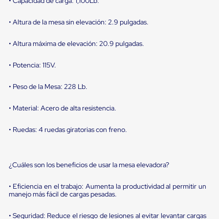
• Capacidad de carga: 1,100Lb.
sistema
de
retención
• Altura de la mesa sin elevación: 2.9 pulgadas.
de
ruedas
• Altura máxima de elevación: 20.9 pulgadas.
Retenedores
de
andén
• Potencia: 115V.
Automáticos
Retenedores
• Peso de la Mesa: 228 Lb.
de
Andén
Multi
• Material: Acero de alta resistencia.
Transportes
Controles
• Ruedas: 4 ruedas giratorias con freno.
de
Muelle/Andén
Controles
de
¿Cuáles son los beneficios de usar la mesa elevadora?
Muelle/Andén
Básico
Controles
• Eficiencia en el trabajo: Aumenta la productividad al permitir un
manejo más fácil de cargas pesadas.
de
Muelle/Andén
Integral
• Seguridad: Reduce el riesgo de lesiones al evitar levantar cargas