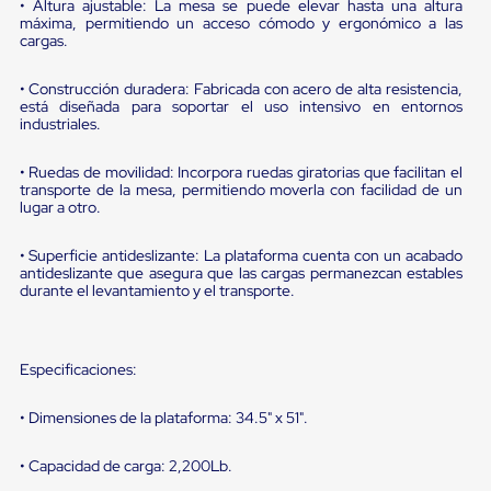
portátiles
• Altura ajustable: La mesa se puede elevar hasta una altura
de
máxima, permitiendo un acceso cómodo y ergonómico a las
Cargas
cargas.
Convencionales
Sellos
• Construcción duradera: Fabricada con acero de alta resistencia,
para
está diseñada para soportar el uso intensivo en entornos
Puertas
industriales.
de
andén
• Ruedas de movilidad: Incorpora ruedas giratorias que facilitan el
Sellos
transporte de la mesa, permitiendo moverla con facilidad de un
de
lugar a otro.
Cabezal
Fijo
• Superficie antideslizante: La plataforma cuenta con un acabado
Sellos
antideslizante que asegura que las cargas permanezcan estables
de
durante el levantamiento y el transporte.
Cabezal
Colgante
Cortina
Retenedores
Especificaciones:
de
andén
Retenedores
• Dimensiones de la plataforma: 34.5" x 51".
de
andén
• Capacidad de carga: 2,200Lb.
con