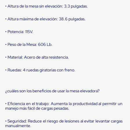
sistema
de
• Altura de la mesa sin elevación: 3.3 pulgadas.
retención
de
• Altura máxima de elevación: 38.6 pulgadas.
ruedas
Retenedores
• Potencia: 115V.
de
andén
Automáticos
• Peso de la Mesa: 606 Lb.
Retenedores
de
• Material: Acero de alta resistencia.
Andén
Multi
Transportes
• Ruedas: 4 ruedas giratorias con freno.
Controles
de
Muelle/Andén
Controles
¿cuáles son los beneficios de usar la mesa elevadora?
de
Muelle/Andén
• Eficiencia en el trabajo: Aumenta la productividad al permitir un
Básico
manejo más fácil de cargas pesadas.
Controles
de
Muelle/Andén
• Seguridad: Reduce el riesgo de lesiones al evitar levantar cargas
manualmente.
Integral