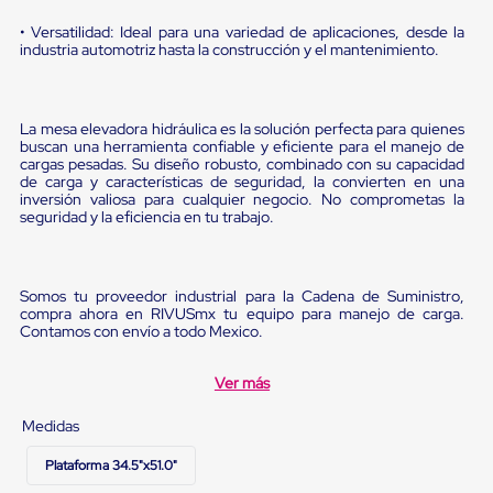
Diablito
de
• Versatilidad: Ideal para una variedad de aplicaciones, desde la
carga
industria automotriz hasta la construcción y el mantenimiento.
Diablito
eléctrico
Diablito
manual
La mesa elevadora hidráulica es la solución perfecta para quienes
Plataformas
buscan una herramienta confiable y eficiente para el manejo de
de
cargas pesadas. Su diseño robusto, combinado con su capacidad
de carga y características de seguridad, la convierten en una
carga
inversión valiosa para cualquier negocio. No comprometas la
Jaulas
seguridad y la eficiencia en tu trabajo.
de
Distribución
Ultima
Milla
Somos tu proveedor industrial para la Cadena de Suministro,
Dollies
compra ahora en RIVUSmx tu equipo para manejo de carga.
para
Contamos con envío a todo Mexico.
Charolas
Plásticas
Contenedores
Ver más
Metálicos
Colapsables
Medidas
Jaulas
de
Plataforma 34.5"x51.0"
Distribución