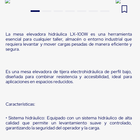
Pestañas
9
.
flejadora
de
Borde
10
.
cámara cph
de
andén
Pestañas
La mesa elevadora hidráulica LX-100W es una herramienta
de
esencial para cualquier taller, almacén o entorno industrial que
requiera levantar y mover cargas pesadas de manera eficiente y
Borde
segura.
de
andén
Mecánicas
Pestañas
Es una mesa elevadora de tijera electrohidráulica de perfil bajo,
de
diseñada para combinar resistencia y accesibilidad, ideal para
Borde
aplicaciones en espacios reducidos.
de
andén
Hidráulicas
Rampas
Características:
de
patio
portátiles
• Sistema hidráulico: Equipado con un sistema hidráulico de alta
calidad que permite un levantamiento suave y controlado,
Rampas
garantizando la seguridad del operador y la carga.
de
patio