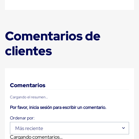
Despachador
de
Cinta
Fleje
Fleje
Plástico
Comentarios de
PP
(Polipropileno)
Fleje
clientes
Plástico
PET
(Polyester)
Fleje
de
Acero
Sellos
Comentarios
para
Fleje
Cargando el resumen…
Bolsas
de
Por favor, inicia sesión para escribir un comentario.
aire
Bolsas
de
Más reciente
Aire
Papel
Cargando comentarios…