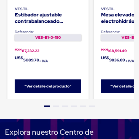
Caja
Super
VESTIL
VESTIL
Sacos
Estibador ajustable
Mesa elevador
de
contrabalanceado
electrohidráuli
Rafia
Capacidad de 500Lb
- 3000lb
Super
Referencia:
Referencia:
Sacos
VES-B1-0-150
VES-B1-0
de
Rafia
MXN
MXN
87,232.22
168,591.49
sin
personalizar
US$
US$
5089.78
9836.89
+ IVA
+ IVA
Super
Sacos
de
rafia
personalizados
"Ver detalle del producto"
"Ver detalle de
Cable
de
Polipropileno
Rafia
Fibrilada
Arpilla
Circular
Con
Explora nuestro Centro de
Etiqueta