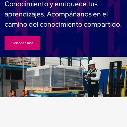
Monofilamento
Conocimiento y enriquece tus
Circular
Monofilamento
aprendizajes. Acompáñanos en el
Costura
L
camino del conocimiento compartido
Para
Envasado
Etiquetas
y
Conocer más
Ribbons
Etiquetas
Ribbons
Máquinas
de
emplaye
Dispensadores
de
Playo
Manual
Máquinas
emplayadoras
Máquinas
para
playo
automáticas