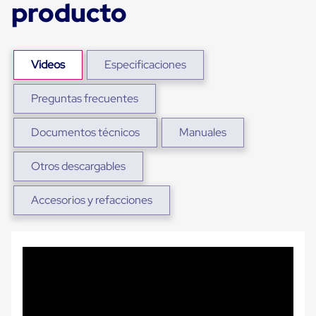
producto
Plastico
Tarimas
de
Plastico
para
Videos
Especificaciones
Buenas
Prácticas
de
Preguntas frecuentes
Manufactura
Tarimas
Documentos técnicos
Manuales
de
Plastico
para
Otros descargables
Exportación
Tarimas
de
Accesorios y refacciones
Plastico
Rackeables
Tarimas
de
Plastico
Multiusos
Esquineros
Angulos
de