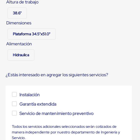
Ultima
Altura de trabajo
Milla
Anti-
38.6"
Robo
Dimensiones
Hormiga
Estanterías
Plataforma 34.5"x51.0"
Móviles
MRO
Alimentación
Distribución
Equipos
Hidraulica
Móviles
Diablitos
de
¿Estás interesado en agregar los siguientes servicios?
carga
Empaque
y
Embalaje
Instalación
Playo
Emplaye
Garantía extendida
Stretch
Servicio de mantenimiento preventivo
Film
Automatico
Emplaye
Todos los servicios adicionales seleccionados serán cotizados de
Manual
manera independiente por nuestro departamento de Ingeniería y
Plastico
Servicio.