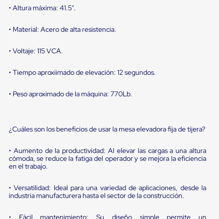
sistema
• Altura máxima: 41.5".
de
retención
de
• Material: Acero de alta resistencia.
ruedas
Retenedores
• Voltaje: 115 VCA.
de
andén
Automáticos
• Tiempo aproxiimado de elevación: 12 segundos.
Retenedores
de
• Peso aproximado de la máquina: 770Lb.
Andén
Multi
Transportes
Controles
¿Cuáles son los beneficios de usar la mesa elevadora fija de tijera?
de
Muelle/Andén
Controles
• Aumento de la productividad: Al elevar las cargas a una altura
cómoda, se reduce la fatiga del operador y se mejora la eficiencia
de
en el trabajo.
Muelle/Andén
Básico
Controles
• Versatilidad: Ideal para una variedad de aplicaciones, desde la
de
industria manufacturera hasta el sector de la construcción.
Muelle/Andén
Integral
• Fácil mantenimiento: Su diseño simple permite un