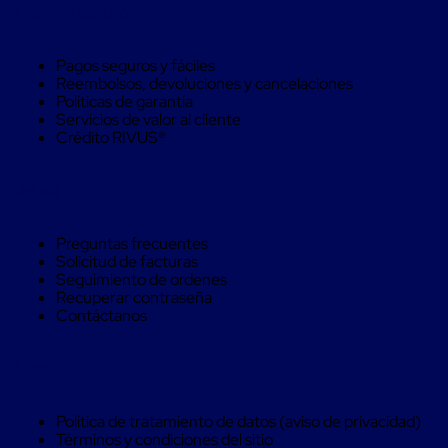
Compra Seguro
aviación
Cubierta
Isotérmica
Pagos seguros y fáciles
para
Reembolsos, devoluciones y cancelaciones
tambos
Políticas de garantía
Hieleras
Servicios de valor al cliente
Isotérmicas
Crédito RIVUS®
Hieleras
Isotérmicas
reusables
Ayuda
Hieleras
Isótermicas
de
Preguntas frecuentes
un
Solicitud de facturas
solo
Seguimiento de ordenes
uso
Recuperar contraseña
Mamparas
Contáctanos
aislantes
Mamparas
aislantes
Legal
para
transportación
multi
Política de tratamiento de datos (aviso de privacidad)
temperatura
Términos y condiciones del sitio