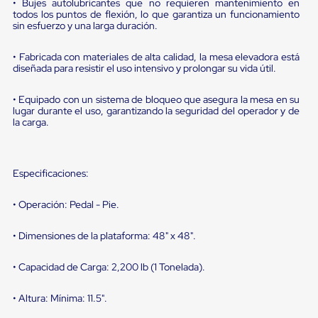
portátiles
• Bujes autolubricantes que no requieren mantenimiento en
de
todos los puntos de flexión, lo que garantiza un funcionamiento
Cargas
sin esfuerzo y una larga duración.
Convencionales
Sellos
• Fabricada con materiales de alta calidad, la mesa elevadora está
para
diseñada para resistir el uso intensivo y prolongar su vida útil.
Puertas
de
• Equipado con un sistema de bloqueo que asegura la mesa en su
andén
lugar durante el uso, garantizando la seguridad del operador y de
Sellos
la carga.
de
Cabezal
Fijo
Sellos
Especificaciones:
de
Cabezal
Colgante
• Operación: Pedal - Pie.
Cortina
Retenedores
• Dimensiones de la plataforma: 48" x 48".
de
andén
• Capacidad de Carga: 2,200 lb (1 Tonelada).
Retenedores
de
andén
• Altura: Mínima: 11.5".
con