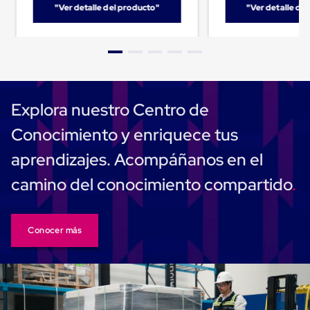
Caja
"Ver detalle del producto"
"Ver detalle de
Super
Sacos
de
Rafia
Super
Sacos
de
Rafia
Explora nuestro Centro de
sin
personalizar
Conocimiento y enriquece tus
Super
Sacos
aprendizajes. Acompáñanos en el
de
rafia
camino del conocimiento compartido
personalizados
Cable
de
Polipropileno
Conocer más
Rafia
Fibrilada
Arpilla
Circular
Con
Etiqueta