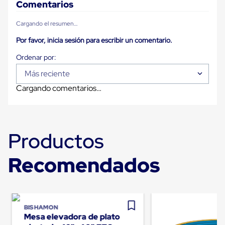
Despachador
Comentarios
de
Cinta
Cargando el resumen…
Fleje
Fleje
Por favor, inicia sesión para escribir un comentario.
Plástico
PP
(Polipropileno)
Fleje
Más reciente
Plástico
Cargando comentarios…
PET
(Polyester)
Fleje
de
Acero
Productos
Sellos
para
Fleje
Recomendados
Bolsas
de
aire
Bolsas
de
Aire
BISHAMON
Mesa elevadora de plato
Papel