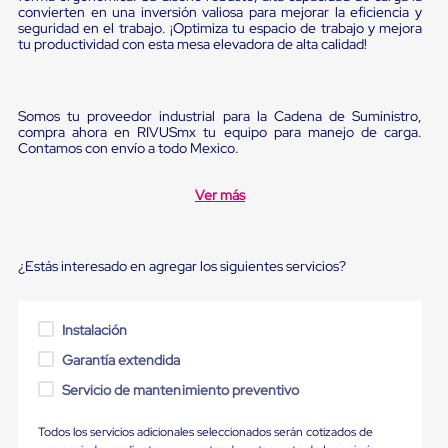
Ultima
convierten en una inversión valiosa para mejorar la eficiencia y
Milla
seguridad en el trabajo. ¡Optimiza tu espacio de trabajo y mejora
Anti-
tu productividad con esta mesa elevadora de alta calidad!
Robo
Hormiga
Estanterías
Móviles
Somos tu proveedor industrial para la Cadena de Suministro,
MRO
compra ahora en RIVUSmx tu equipo para manejo de carga.
Contamos con envío a todo Mexico.
Distribución
Equipos
Móviles
Ver más
Diablitos
de
carga
Empaque
¿Estás interesado en agregar los siguientes servicios?
y
Embalaje
Playo
Emplaye
Instalación
Stretch
Garantía extendida
Film
Automatico
Servicio de mantenimiento preventivo
Emplaye
Manual
Todos los servicios adicionales seleccionados serán cotizados de
Plastico