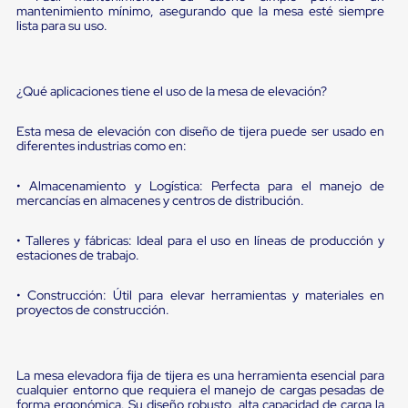
Diablito
mantenimiento mínimo, asegurando que la mesa esté siempre
de
lista para su uso.
carga
Diablito
eléctrico
Diablito
¿Qué aplicaciones tiene el uso de la mesa de elevación?
manual
Plataformas
Esta mesa de elevación con diseño de tijera puede ser usado en
de
diferentes industrias como en:
carga
Jaulas
de
• Almacenamiento y Logística: Perfecta para el manejo de
Distribución
mercancías en almacenes y centros de distribución.
Ultima
Milla
• Talleres y fábricas: Ideal para el uso en líneas de producción y
Dollies
estaciones de trabajo.
para
Charolas
• Construcción: Útil para elevar herramientas y materiales en
Plásticas
proyectos de construcción.
Contenedores
Metálicos
Colapsables
Jaulas
La mesa elevadora fija de tijera es una herramienta esencial para
de
cualquier entorno que requiera el manejo de cargas pesadas de
Distribución
forma ergonómica. Su diseño robusto, alta capacidad de carga la