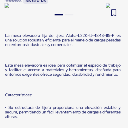
:
Referencia
BIS-G1-0-125
Pestañas
9
.
slip sheet
de
Borde
10
.
flejadora
de
andén
Pestañas
de
La mesa elevadora fija de tijera Alpha-L22K-tt-4848-115-F es
una solución robusta y eficiente para el manejo de cargas pesadas
Borde
en entornos industriales y comerciales.
de
andén
Mecánicas
Pestañas
Esta mesa elevadora es ideal para optimizar el espacio de trabajo
de
y facilitar el acceso a materiales y herramientas, diseñada para
Borde
entornos exigentes ofrece seguridad, durabilidad y rendimiento.
de
andén
Hidráulicas
Rampas
Características:
de
patio
portátiles
• Su estructura de tijera proporciona una elevación estable y
segura, permitiendo un fácil levantamiento de cargas a diferentes
Rampas
alturas.
de
patio