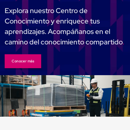
Cinta
Explora nuestro Centro de
de
Aislar
Conocimiento y enriquece tus
Cinta
de
aprendizajes. Acompáñanos en el
Aluminio
Cinta
camino del conocimiento compartido
de
Papel
Cinta
de
Conocer más
Seguridad
Masking
Tape
Cinta
Adhesiva
Transparente
y
Canela
Cinta
Flejadora
Cinta
Tipo
Diurex