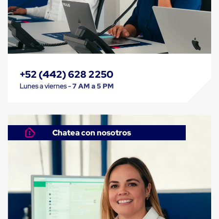
Kraft
Bolsas
de
Aire
Plasticas
Infladores
Airbags
Cajas
de
+52 (442) 628 2250
Carton
Lunes a viernes -
7 AM a 5 PM
Cajas
con
Divisores
Cajas
de
Chatea con nosotros
Carton
Corrugado
Cajas
de
Carton
Jumbo
Interiores
y
Separadores
de