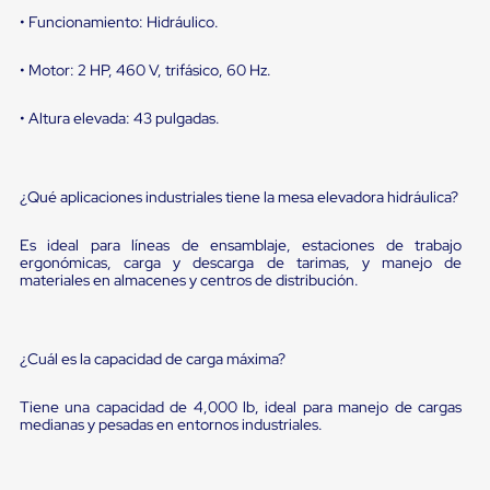
portátiles
de
• Funcionamiento: Hidráulico.
Cargas
Convencionales
• Motor: 2 HP, 460 V, trifásico, 60 Hz.
Sellos
para
Puertas
• Altura elevada: 43 pulgadas.
de
andén
Sellos
de
¿Qué aplicaciones industriales tiene la mesa elevadora hidráulica?
Cabezal
Fijo
Es ideal para líneas de ensamblaje, estaciones de trabajo
Sellos
ergonómicas, carga y descarga de tarimas, y manejo de
de
materiales en almacenes y centros de distribución.
Cabezal
Colgante
Cortina
Retenedores
¿Cuál es la capacidad de carga máxima?
de
andén
Tiene una capacidad de 4,000 lb, ideal para manejo de cargas
Retenedores
medianas y pesadas en entornos industriales.
de
andén
con