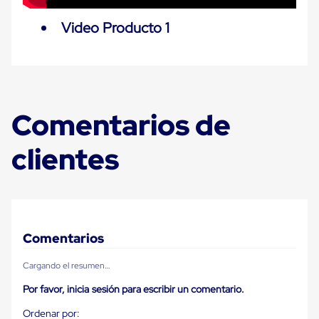
Plastico
Tarimas
Video Producto 1
de
Plastico
para
Buenas
Prácticas
de
Manufactura
Comentarios de
Tarimas
de
clientes
Plastico
para
Exportación
Tarimas
de
Plastico
Rackeables
Comentarios
Tarimas
de
Plastico
Cargando el resumen…
Multiusos
Esquineros
Por favor, inicia sesión para escribir un comentario.
Angulos
de