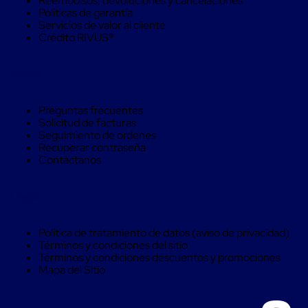
Reembolsos, devoluciones y cancelaciones
Soluciones
Políticas de garantía
de
Servicios de valor al cliente
sujeción
Crédito RIVUS®
de
carga
Fleje
Ayuda
compuesto
de
alta
Preguntas frecuentes
resistencia
Solicitud de facturas
Fleje
Seguimiento de ordenes
de
Recuperar contraseña
cordón
Contáctanos
de
poliéster
fusionado
Legal
Fleje
de
poliéster
Política de tratamiento de datos (aviso de privacidad)
tejido
Términos y condiciones del sitio
de
Términos y condiciones descuentos y promociones
alta
Mapa del Sitio
resistencia
Gancho
para