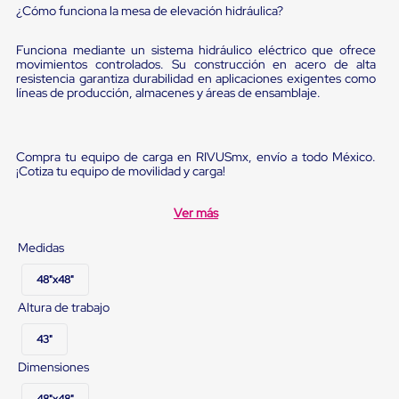
sistema
¿Cómo funciona la mesa de elevación hidráulica?
de
retención
de
Funciona mediante un sistema hidráulico eléctrico que ofrece
movimientos controlados. Su construcción en acero de alta
ruedas
resistencia garantiza durabilidad en aplicaciones exigentes como
Retenedores
líneas de producción, almacenes y áreas de ensamblaje.
de
andén
Automáticos
Retenedores
Compra tu equipo de carga en RIVUSmx, envío a todo México.
de
¡Cotiza tu equipo de movilidad y carga!
Andén
Multi
Transportes
Ver más
Controles
de
Medidas
Muelle/Andén
Controles
48"x48"
de
Muelle/Andén
Altura de trabajo
Básico
Controles
43"
de
Dimensiones
Muelle/Andén
Integral
48"x48"