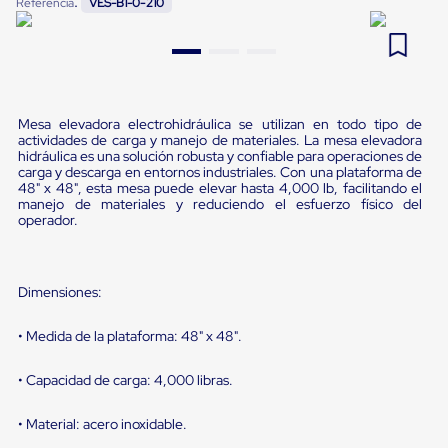
:
Referencia
VES-B1-0-210
Pestañas
9
.
flejadora
de
Borde
10
.
slip sheet
de
andén
Pestañas
de
Mesa elevadora electrohidráulica se utilizan en todo tipo de
actividades de carga y manejo de materiales. La mesa elevadora
Borde
hidráulica es una solución robusta y confiable para operaciones de
de
carga y descarga en entornos industriales. Con una plataforma de
andén
48" x 48", esta mesa puede elevar hasta 4,000 lb, facilitando el
Mecánicas
manejo de materiales y reduciendo el esfuerzo físico del
Pestañas
operador.
de
Borde
de
andén
Dimensiones:
Hidráulicas
Rampas
• Medida de la plataforma: 48" x 48".
de
patio
portátiles
• Capacidad de carga: 4,000 libras.
Rampas
de
• Material: acero inoxidable.
patio