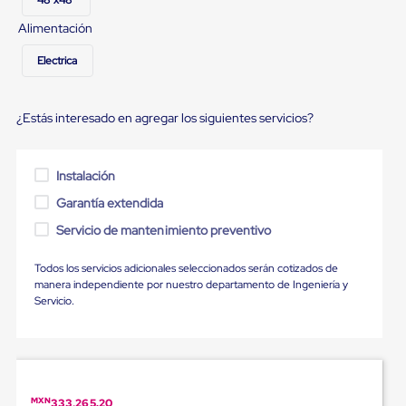
Diablito
de
Alimentación
carga
Diablito
Electrica
eléctrico
Diablito
manual
Plataformas
¿Estás interesado en agregar los siguientes servicios?
de
carga
Jaulas
Instalación
de
Distribución
Garantía extendida
Ultima
Servicio de mantenimiento preventivo
Milla
Dollies
para
Todos los servicios adicionales seleccionados serán cotizados de
Charolas
manera independiente por nuestro departamento de Ingeniería y
Plásticas
Servicio.
Contenedores
Metálicos
Colapsables
Jaulas
de
Distribución
MXN
333,265.20