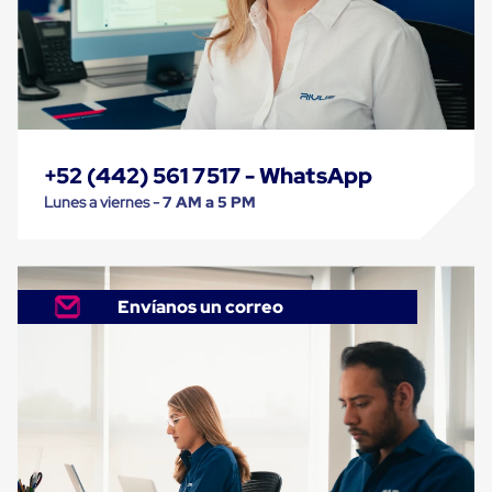
Caja
Super
Sacos
de
Rafia
Super
Sacos
de
Rafia
+52 (442) 561 7517 - WhatsApp
sin
personalizar
Lunes a viernes -
7 AM a 5 PM
Super
Sacos
de
rafia
personalizados
Envíanos un correo
Cable
de
Polipropileno
Rafia
Fibrilada
Arpilla
Circular
Con
Etiqueta