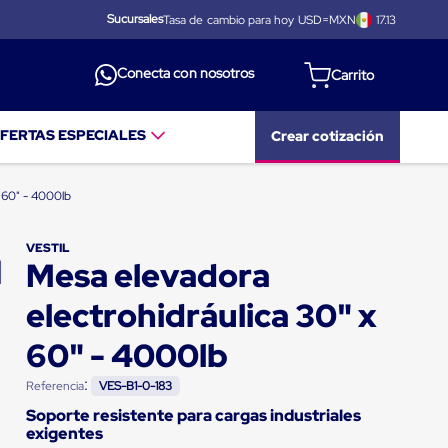
Sucursales
Tasa de cambio para hoy USD=MXN
17.13
Conecta con nosotros
FERTAS ESPECIALES
Crear cotización
x 60" - 4000lb
VESTIL
Mesa elevadora
electrohidráulica 30" x
60" - 4000lb
:
Referencia
VES-B1-0-183
Soporte resistente para cargas industriales
exigentes