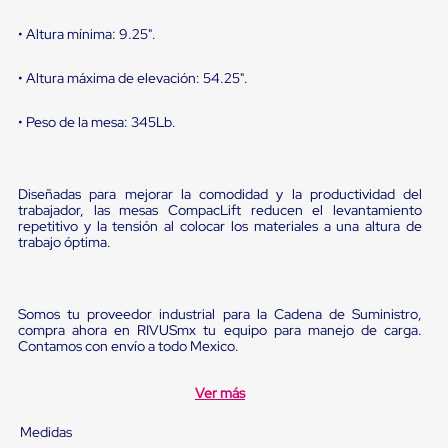
Diablito
de
• Altura mínima: 9.25".
carga
Diablito
eléctrico
• Altura máxima de elevación: 54.25".
Diablito
manual
• Peso de la mesa: 345Lb.
Plataformas
de
carga
Jaulas
Diseñadas para mejorar la comodidad y la productividad del
de
trabajador, las mesas CompacLift reducen el levantamiento
Distribución
repetitivo y la tensión al colocar los materiales a una altura de
Ultima
trabajo óptima.
Milla
Dollies
para
Charolas
Somos tu proveedor industrial para la Cadena de Suministro,
Plásticas
compra ahora en RIVUSmx tu equipo para manejo de carga.
Contenedores
Contamos con envío a todo Mexico.
Metálicos
Colapsables
Ver más
Jaulas
de
Medidas
Distribución