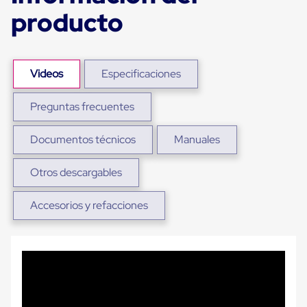
Plastico
producto
Tarimas
de
Plastico
para
Buenas
Videos
Especificaciones
Prácticas
de
Manufactura
Preguntas frecuentes
Tarimas
de
Documentos técnicos
Manuales
Plastico
para
Exportación
Otros descargables
Tarimas
de
Plastico
Accesorios y refacciones
Rackeables
Tarimas
de
Plastico
Multiusos
Esquineros
Angulos
de