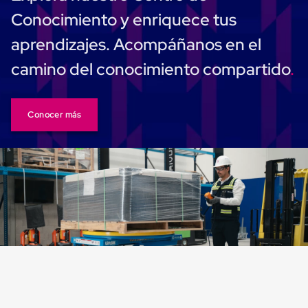
Monofilamento
Conocimiento y enriquece tus
Circular
Monofilamento
aprendizajes. Acompáñanos en el
Costura
L
camino del conocimiento compartido
Para
Envasado
Etiquetas
y
Ribbons
Conocer más
Etiquetas
Ribbons
Máquinas
de
emplaye
Dispensadores
de
Playo
Manual
Máquinas
emplayadoras
Máquinas
para
playo
automáticas