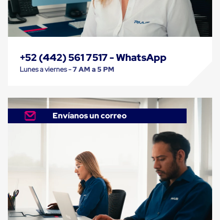
trinca
Hebillas
para
Fleje
de
poliéster
+52 (442) 561 7517 - WhatsApp
tejido
Hebillas
Lunes a viernes -
7 AM a 5 PM
para
trinca
Trinca
de
poliester
Envíanos un correo
alta
resistencia
Bolsas
para
viveros
Alambre
de
PET
Mallas
envolventes
Mallas
envolventes