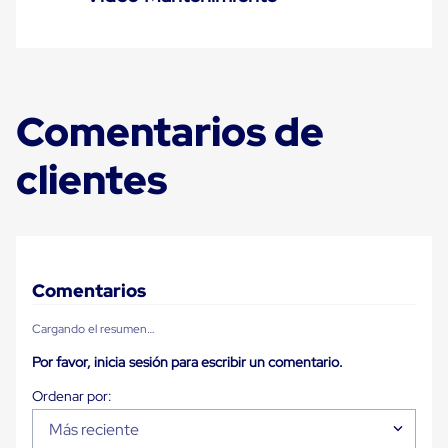
Despachador
de
Cinta
Fleje
Fleje
Plástico
PP
Comentarios de
(Polipropileno)
Fleje
Plástico
clientes
PET
(Polyester)
Fleje
de
Acero
Sellos
para
Comentarios
Fleje
Bolsas
Cargando el resumen…
de
aire
Por favor, inicia sesión para escribir un comentario.
Bolsas
de
Aire
Más reciente
Papel