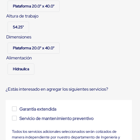
Ultima
Plataforma 20.0" x 40.0"
Milla
Anti-
Altura de trabajo
Robo
Hormiga
54.25"
Estanterías
Móviles
Dimensiones
MRO
Distribución
Plataforma 20.0" x 40.0"
Equipos
Alimentación
Móviles
Diablitos
de
Hidraulica
carga
Empaque
y
¿Estás interesado en agregar los siguientes servicios?
Embalaje
Playo
Emplaye
Stretch
Garantía extendida
Film
Servicio de mantenimiento preventivo
Automatico
Emplaye
Manual
Todos los servicios adicionales seleccionados serán cotizados de
Plastico
manera independiente por nuestro departamento de Ingeniería y