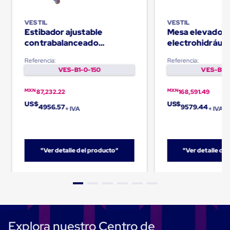
Caja
Super
Sacos
VESTIL
VESTIL
de
Estibador ajustable
Mesa elevador
Rafia
contrabalanceado
electrohidráuli
Super
Capacidad de 500Lb
- 3000lb
Sacos
Referencia:
Referencia:
de
VES-B1-0-150
VES-B1-0
Rafia
sin
MXN
MXN
87,232.22
168,591.49
personalizar
Super
US$
US$
4956.57
9579.44
+ IVA
+ IVA
Sacos
de
rafia
personalizados
Cable
"Ver detalle del producto"
"Ver detalle de
de
Polipropileno
Rafia
Fibrilada
Arpilla
Circular
Con
Explora nuestro Centro de
Etiqueta