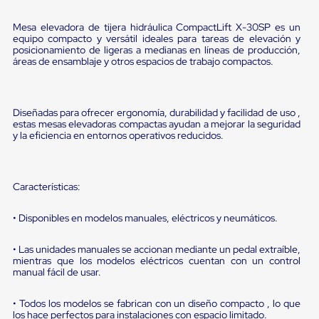
portátiles
de
Cargas
Mesa elevadora de tijera hidráulica CompactLift X-30SP es un
Convencionales
equipo compacto y versátil ideales para tareas de elevación y
posicionamiento de ligeras a medianas en líneas de producción,
Sellos
áreas de ensamblaje y otros espacios de trabajo compactos.
para
Puertas
de
andén
Diseñadas para ofrecer ergonomía, durabilidad y facilidad de uso ,
Sellos
estas mesas elevadoras compactas ayudan a mejorar la seguridad
de
y la eficiencia en entornos operativos reducidos.
Cabezal
Fijo
Sellos
de
Características:
Cabezal
Colgante
Cortina
• Disponibles en modelos manuales, eléctricos y neumáticos.
Retenedores
de
• Las unidades manuales se accionan mediante un pedal extraíble,
andén
mientras que los modelos eléctricos cuentan con un control
Retenedores
manual fácil de usar.
de
andén
• Todos los modelos se fabrican con un diseño compacto , lo que
con
los hace perfectos para instalaciones con espacio limitado.