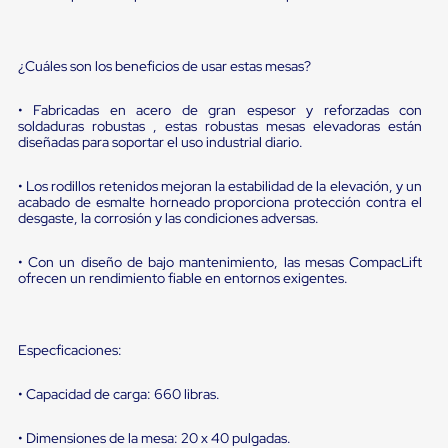
sistema
de
retención
de
¿Cuáles son los beneficios de usar estas mesas?
ruedas
Retenedores
de
• Fabricadas en acero de gran espesor y reforzadas con
soldaduras robustas , estas robustas mesas elevadoras están
andén
diseñadas para soportar el uso industrial diario.
Automáticos
Retenedores
de
• Los rodillos retenidos mejoran la estabilidad de la elevación, y un
Andén
acabado de esmalte horneado proporciona protección contra el
Multi
desgaste, la corrosión y las condiciones adversas.
Transportes
Controles
• Con un diseño de bajo mantenimiento, las mesas CompacLift
de
ofrecen un rendimiento fiable en entornos exigentes.
Muelle/Andén
Controles
de
Muelle/Andén
Especficaciones:
Básico
Controles
• Capacidad de carga: 660 libras.
de
Muelle/Andén
Integral
• Dimensiones de la mesa: 20 x 40 pulgadas.