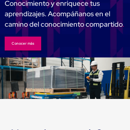
Despachador
Conocimiento y enriquece tus
de
Cinta
aprendizajes. Acompáñanos en el
Fleje
Fleje
camino del conocimiento compartido
Plástico
PP
(Polipropileno)
Fleje
Conocer más
Plástico
PET
(Polyester)
Fleje
de
Acero
Sellos
para
Fleje
Bolsas
de
aire
Bolsas
de
Aire
Papel