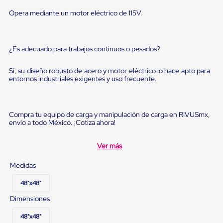
Diablito
de
Opera mediante un motor eléctrico de 115V.
carga
Diablito
eléctrico
Diablito
¿Es adecuado para trabajos continuos o pesados?
manual
Plataformas
Sí, su diseño robusto de acero y motor eléctrico lo hace apto para
de
entornos industriales exigentes y uso frecuente.
carga
Jaulas
de
Distribución
Compra tu equipo de carga y manipulación de carga en RIVUSmx,
Ultima
envío a todo México. ¡Cotiza ahora!
Milla
Dollies
para
Ver más
Charolas
Plásticas
Medidas
Contenedores
Metálicos
48"x48"
Colapsables
Dimensiones
Jaulas
de
Distribución
48"x48"