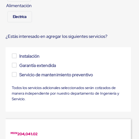
Ultima
Alimentación
Milla
Anti-
Electrica
Robo
Hormiga
Estanterías
Móviles
¿Estás interesado en agregar los siguientes servicios?
MRO
Distribución
Equipos
Instalación
Móviles
Diablitos
Garantía extendida
de
carga
Servicio de mantenimiento preventivo
Empaque
y
Todos los servicios adicionales seleccionados serán cotizados de
Embalaje
manera independiente por nuestro departamento de Ingeniería y
Playo
Servicio.
Emplaye
Stretch
Film
Automatico
Emplaye
Manual
MXN
204,041.02
Plastico