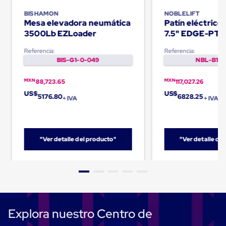
Cinta
BISHAMON
NOBLELIFT
de
Mesa elevadora neumática
Patín eléctric
Aislar
3500Lb EZLoader
7.5" EDGE-PT
Cinta
de
Referencia:
Referencia:
Aluminio
BIS-G1-0-049
NBL-B1-0
Cinta
de
Papel
MXN
MXN
88,723.65
117,027.26
Cinta
US$
US$
5176.80
6828.25
de
+ IVA
+ IVA
Seguridad
Masking
Tape
Cinta
"Ver detalle del producto"
"Ver detalle de
Adhesiva
Transparente
y
Canela
Cinta
Flejadora
Cinta
Tipo
Explora nuestro Centro de
Diurex