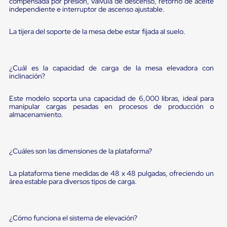
sistema
compensada por presión, válvula de descenso, retorno de aceite
independiente e interruptor de ascenso ajustable.
de
retención
de
La tijera del soporte de la mesa debe estar fijada al suelo.
ruedas
Retenedores
de
andén
¿Cuál es la capacidad de carga de la mesa elevadora con
Automáticos
inclinación?
Retenedores
de
Este modelo soporta una capacidad de 6,000 libras, ideal para
Andén
manipular cargas pesadas en procesos de producción o
Multi
almacenamiento.
Transportes
Controles
de
Muelle/Andén
¿Cuáles son las dimensiones de la plataforma?
Controles
de
La plataforma tiene medidas de 48 x 48 pulgadas, ofreciendo un
Muelle/Andén
área estable para diversos tipos de carga.
Básico
Controles
de
Muelle/Andén
¿Cómo funciona el sistema de elevación?
Integral