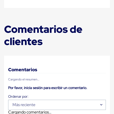
Carton
Plastico
Esquineros
de
Carton
Comentarios de
Esquineros
Plasticos
Soluciones
clientes
de
Embalaje
Tiersheet
Layer
Pad
Plastico
Laminas
Comentarios
de
Carton
Cargando el resumen…
Tiersheet
Hojas
Por favor, inicia sesión para escribir un comentario.
de
Carton
Anti
Deslizamiento
Más reciente
Separador
Cargando comentarios…
de