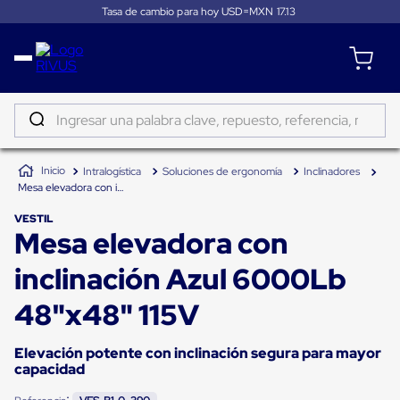
Tasa de cambio para hoy USD=MXN
17.13
Distribución
Puertas
de
Ingresar una palabra clave, repuesto, referencia, marca...
andén
Rampas
TÉRMINOS MÁS BUSCADOS
Niveladoras
Intralogística
Soluciones de ergonomía
Inclinadores
de
1
.
patin
Mesa elevadora con inclinación Azul 6000Lb 48"x48" 115V
andén
2
.
tambos
Rampas
VESTIL
niveladoras
Mesa elevadora con
3
.
taylor dunn
de
andén
4
.
proyector
inclinación Azul 6000Lb
hidráulicas
Rampas
5
.
termograficador
niveladoras
48"x48" 115V
neumáticas
6
.
monitor 7
Rampas
niveladoras
Elevación potente con inclinación segura para mayor
7
.
fleje
de
capacidad
andén
8
.
emplayadora plato giratorio
mecánicas
: