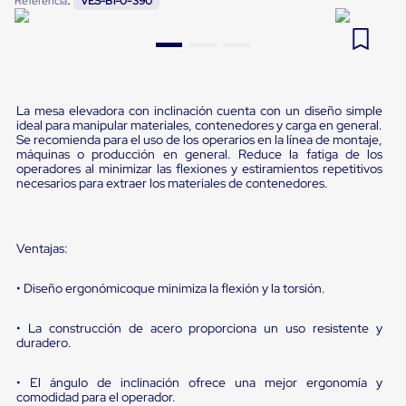
Referencia
VES-B1-0-390
Pestañas
9
.
flejadora
de
Borde
10
.
cámara cph
de
andén
Pestañas
La mesa elevadora con inclinación cuenta con un diseño simple
de
ideal para manipular materiales, contenedores y carga en general.
Borde
Se recomienda para el uso de los operarios en la línea de montaje,
de
máquinas o producción en general. Reduce la fatiga de los
andén
operadores al minimizar las flexiones y estiramientos repetitivos
Mecánicas
necesarios para extraer los materiales de contenedores.
Pestañas
de
Borde
de
Ventajas:
andén
Hidráulicas
• Diseño ergonómicoque minimiza la flexión y la torsión.
Rampas
de
patio
• La construcción de acero proporciona un uso resistente y
portátiles
duradero.
Rampas
de
• El ángulo de inclinación ofrece una mejor ergonomía y
patio
comodidad para el operador.