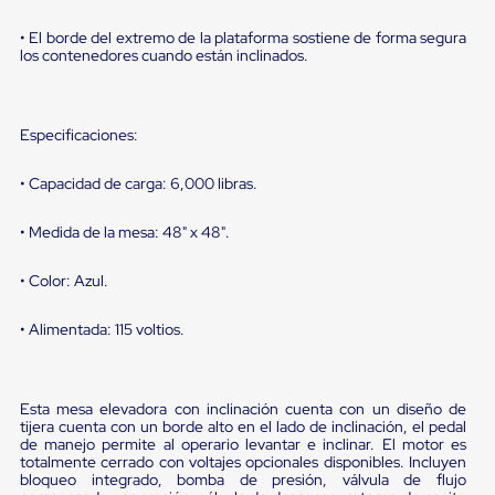
portátiles
de
• El borde del extremo de la plataforma sostiene de forma segura
Cargas
los contenedores cuando están inclinados.
Convencionales
Sellos
para
Puertas
Especificaciones:
de
andén
Sellos
• Capacidad de carga: 6,000 libras.
de
Cabezal
• Medida de la mesa: 48" x 48".
Fijo
Sellos
de
• Color: Azul.
Cabezal
Colgante
• Alimentada: 115 voltios.
Cortina
Retenedores
de
andén
Esta mesa elevadora con inclinación cuenta con un diseño de
Retenedores
tijera cuenta con un borde alto en el lado de inclinación, el pedal
de
de manejo permite al operario levantar e inclinar. El motor es
andén
totalmente cerrado con voltajes opcionales disponibles. Incluyen
con
bloqueo integrado, bomba de presión, válvula de flujo