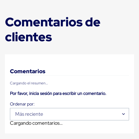
Carton
Plastico
Esquineros
Comentarios de
de
Carton
clientes
Esquineros
Plasticos
Soluciones
de
Embalaje
Tiersheet
Layer
Comentarios
Pad
Plastico
Laminas
Cargando el resumen…
de
Carton
Por favor, inicia sesión para escribir un comentario.
Tiersheet
Hojas
de
Más reciente
Carton
Anti
Cargando comentarios…
Deslizamiento
Separador
de