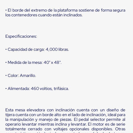
portátiles
de
• El borde del extremo de la plataforma sostiene de forma segura
Cargas
los contenedores cuando están inclinados.
Convencionales
Sellos
para
Puertas
Especificaciones:
de
andén
Sellos
• Capacidad de carga: 4,000 libras.
de
Cabezal
• Medida de la mesa: 40" x 48".
Fijo
Sellos
de
• Color: Amarillo.
Cabezal
Colgante
• Alimentada: 460 voltios, trifásica.
Cortina
Retenedores
de
andén
Esta mesa elevadora con inclinación cuenta con un diseño de
Retenedores
tijera cuenta con un borde alto en el lado de inclinación, ideal para
de
la manipulación y manejo de piezas. El pedal selector permite al
andén
operario levantar mientras inclina y levantar. El motor es de serie
con
totalmente cerrado con voltajes opcionales disponibles. Otras