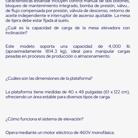
sistema
características estándar incluyen control manual de dos botones,
bloqueo de mantenimiento integrado, bomba de presión, válvula
de
de flujo compensada por presión, válvula de descenso, retorno de
retención
aceite independiente e interruptor de ascenso ajustable. La mesa
de
de tijera debe estar fijada al suelo.
ruedas
¿Cuál es la capacidad de carga de la mesa elevadora con
Retenedores
inclinación?
de
andén
Automáticos
Este modelo soporta una capacidad de 4,000 lb
Retenedores
(aproximadamente 1814.3 kg), ideal para manipular cargas
de
pesadas en procesos de producción o almacenamiento.
Andén
Multi
Transportes
Controles
¿Cuáles son las dimensiones de la plataforma?
de
Muelle/Andén
La plataforma tiene medidas de 40 x 48 pulgadas (61 x 122 cm),
Controles
ofreciendo un área estable para diversos tipos de carga.
de
Muelle/Andén
Básico
Controles
¿Cómo funciona el sistema de elevación?
de
Muelle/Andén
Opera mediante un motor eléctrico de 460V monofásica.
Integral