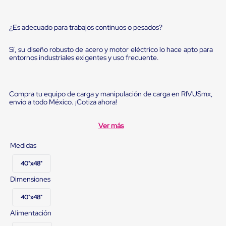
Diablito
de
carga
¿Es adecuado para trabajos continuos o pesados?
Diablito
eléctrico
Diablito
Sí, su diseño robusto de acero y motor eléctrico lo hace apto para
manual
entornos industriales exigentes y uso frecuente.
Plataformas
de
carga
Jaulas
Compra tu equipo de carga y manipulación de carga en RIVUSmx,
de
envío a todo México. ¡Cotiza ahora!
Distribución
Ultima
Ver más
Milla
Dollies
Medidas
para
Charolas
40"x48"
Plásticas
Contenedores
Dimensiones
Metálicos
Colapsables
40"x48"
Jaulas
de
Alimentación
Distribución