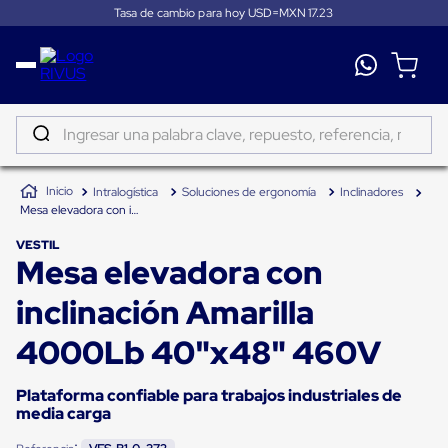
Tasa de cambio para hoy USD=MXN
17.23
Distribución
Puertas
de
Ingresar una palabra clave, repuesto, referencia, marca...
andén
Rampas
TÉRMINOS MÁS BUSCADOS
Niveladoras
Intralogística
Soluciones de ergonomía
Inclinadores
de
1
.
patin
Mesa elevadora con inclinación Amarilla 4000Lb 40"x48" 460V
andén
2
.
tambos
Rampas
VESTIL
niveladoras
Mesa elevadora con
3
.
proyector
de
andén
4
.
taylor dunn
inclinación Amarilla
hidráulicas
Rampas
5
.
monitor 7
niveladoras
4000Lb 40"x48" 460V
neumáticas
6
.
fleje
Rampas
niveladoras
Plataforma confiable para trabajos industriales de
7
.
emplayadora
de
media carga
andén
8
.
emplayadora plato giratorio
mecánicas
: