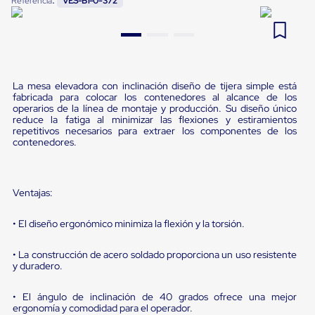
Referencia
VES-B1-0-372
Pestañas
9
.
flejadora
de
Borde
10
.
slip sheet
de
andén
Pestañas
La mesa elevadora con inclinación diseño de tijera simple está
de
fabricada para colocar los contenedores al alcance de los
Borde
operarios de la línea de montaje y producción. Su diseño único
de
reduce la fatiga al minimizar las flexiones y estiramientos
andén
repetitivos necesarios para extraer los componentes de los
Mecánicas
contenedores.
Pestañas
de
Borde
de
Ventajas:
andén
Hidráulicas
• El diseño ergonómico minimiza la flexión y la torsión.
Rampas
de
patio
• La construcción de acero soldado proporciona un uso resistente
portátiles
y duradero.
Rampas
de
• El ángulo de inclinación de 40 grados ofrece una mejor
patio
ergonomía y comodidad para el operador.