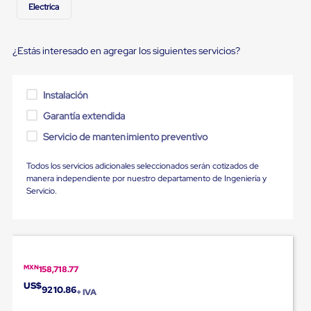
Ultima
Electrica
Milla
Anti-
Robo
¿Estás interesado en agregar los siguientes servicios?
Hormiga
Estanterías
Móviles
MRO
Instalación
Distribución
Garantía extendida
Equipos
Móviles
Servicio de mantenimiento preventivo
Diablitos
de
carga
Todos los servicios adicionales seleccionados serán cotizados de
Empaque
manera independiente por nuestro departamento de Ingeniería y
y
Servicio.
Embalaje
Playo
Emplaye
Stretch
Film
Automatico
MXN
158,718.77
Emplaye
US$
9210.86
Manual
+ IVA
Plastico