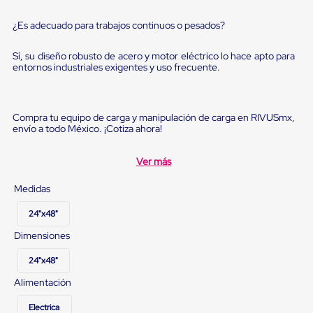
Diablito
de
¿Es adecuado para trabajos continuos o pesados?
carga
Diablito
eléctrico
Sí, su diseño robusto de acero y motor eléctrico lo hace apto para
Diablito
entornos industriales exigentes y uso frecuente.
manual
Plataformas
de
carga
Compra tu equipo de carga y manipulación de carga en RIVUSmx,
Jaulas
envío a todo México. ¡Cotiza ahora!
de
Distribución
Ver más
Ultima
Milla
Medidas
Dollies
para
24"x48"
Charolas
Plásticas
Dimensiones
Contenedores
Metálicos
24"x48"
Colapsables
Jaulas
Alimentación
de
Distribución
Electrica