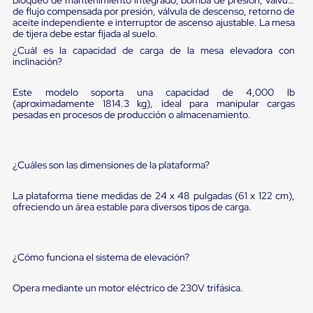
sistema
de flujo compensada por presión, válvula de descenso, retorno de
de
aceite independiente e interruptor de ascenso ajustable. La mesa
retención
de tijera debe estar fijada al suelo.
de
¿Cuál es la capacidad de carga de la mesa elevadora con
ruedas
inclinación?
Retenedores
de
andén
Este modelo soporta una capacidad de 4,000 lb
Automáticos
(aproximadamente 1814.3 kg), ideal para manipular cargas
Retenedores
pesadas en procesos de producción o almacenamiento.
de
Andén
Multi
Transportes
¿Cuáles son las dimensiones de la plataforma?
Controles
de
La plataforma tiene medidas de 24 x 48 pulgadas (61 x 122 cm),
Muelle/Andén
ofreciendo un área estable para diversos tipos de carga.
Controles
de
Muelle/Andén
Básico
¿Cómo funciona el sistema de elevación?
Controles
de
Opera mediante un motor eléctrico de 230V trifásica.
Muelle/Andén
Integral