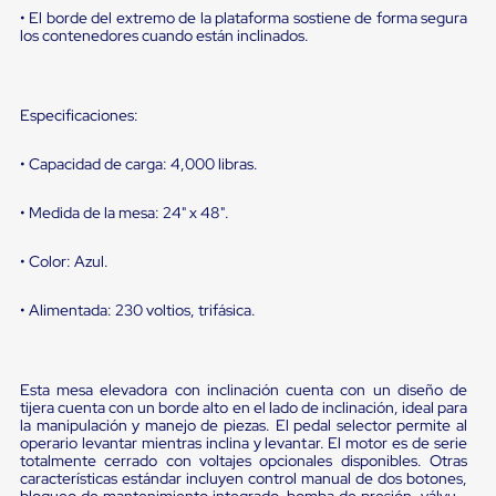
portátiles
• El borde del extremo de la plataforma sostiene de forma segura
de
los contenedores cuando están inclinados.
Cargas
Convencionales
Sellos
para
Especificaciones:
Puertas
de
andén
• Capacidad de carga: 4,000 libras.
Sellos
de
• Medida de la mesa: 24" x 48".
Cabezal
Fijo
Sellos
• Color: Azul.
de
Cabezal
• Alimentada: 230 voltios, trifásica.
Colgante
Cortina
Retenedores
de
Esta mesa elevadora con inclinación cuenta con un diseño de
andén
tijera cuenta con un borde alto en el lado de inclinación, ideal para
Retenedores
la manipulación y manejo de piezas. El pedal selector permite al
de
operario levantar mientras inclina y levantar. El motor es de serie
andén
totalmente cerrado con voltajes opcionales disponibles. Otras
con
características estándar incluyen control manual de dos botones,
bloqueo de mantenimiento integrado, bomba de presión, válvula