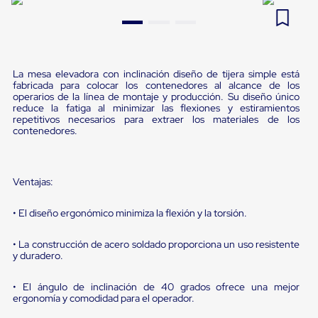
Pestañas
9
.
flejadora
de
Borde
10
.
slip sheet
de
andén
La mesa elevadora con inclinación diseño de tijera simple está
Pestañas
fabricada para colocar los contenedores al alcance de los
de
operarios de la línea de montaje y producción. Su diseño único
Borde
reduce la fatiga al minimizar las flexiones y estiramientos
de
repetitivos necesarios para extraer los materiales de los
andén
contenedores.
Mecánicas
Pestañas
de
Borde
Ventajas:
de
andén
• El diseño ergonómico minimiza la flexión y la torsión.
Hidráulicas
Rampas
de
• La construcción de acero soldado proporciona un uso resistente
patio
y duradero.
portátiles
Rampas
• El ángulo de inclinación de 40 grados ofrece una mejor
de
ergonomía y comodidad para el operador.
patio