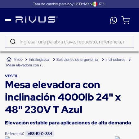
Tasa de cambio para hoy USD=MXN
17.21
Distribución
Puertas
de
Ingresar una palabra clave, repuesto, referencia, marca...
andén
Rampas
TÉRMINOS MÁS BUSCADOS
Niveladoras
Intralogística
Soluciones de ergonomía
Inclinadores
de
1
.
patin
Mesa elevadora con inclinación 4000lb 24" x 48" 230V T Azul
andén
2
.
tambos
Rampas
VESTIL
niveladoras
Mesa elevadora con
3
.
proyector
de
andén
4
.
taylor dunn
inclinación 4000lb 24" x
hidráulicas
Rampas
5
.
monitor 7
niveladoras
48" 230V T Azul
neumáticas
6
.
emplayadora
Rampas
niveladoras
Elevación estable para aplicaciones de alta demanda
7
.
emplayadora plato giratorio
de
andén
:
Referencia
VES-B1-0-334
8
.
fleje
mecánicas