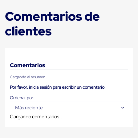
Carton
Plastico
Comentarios de
Esquineros
de
clientes
Carton
Esquineros
Plasticos
Soluciones
de
Embalaje
Tiersheet
Comentarios
Layer
Pad
Plastico
Cargando el resumen…
Laminas
de
Por favor, inicia sesión para escribir un comentario.
Carton
Tiersheet
Hojas
Más reciente
de
Carton
Cargando comentarios…
Anti
Deslizamiento
Separador
de