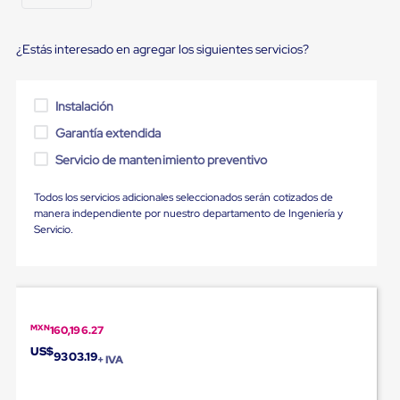
Ultima
Milla
Anti-
¿Estás interesado en agregar los siguientes servicios?
Robo
Hormiga
Estanterías
Móviles
Instalación
MRO
Garantía extendida
Distribución
Equipos
Servicio de mantenimiento preventivo
Móviles
Diablitos
de
Todos los servicios adicionales seleccionados serán cotizados de
carga
manera independiente por nuestro departamento de Ingeniería y
Empaque
Servicio.
y
Embalaje
Playo
Emplaye
Stretch
Film
MXN
160,196.27
Automatico
US$
9303.19
Emplaye
+ IVA
Manual
Plastico