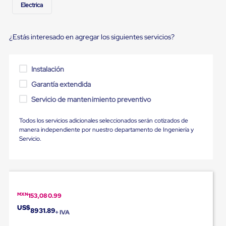
Ultima
Electrica
Milla
Anti-
Robo
¿Estás interesado en agregar los siguientes servicios?
Hormiga
Estanterías
Móviles
MRO
Instalación
Distribución
Garantía extendida
Equipos
Móviles
Servicio de mantenimiento preventivo
Diablitos
de
carga
Todos los servicios adicionales seleccionados serán cotizados de
Empaque
manera independiente por nuestro departamento de Ingeniería y
y
Servicio.
Embalaje
Playo
Emplaye
Stretch
Film
Automatico
MXN
153,080.99
Emplaye
US$
8931.89
Manual
+ IVA
Plastico