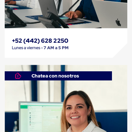
Caja
Super
Sacos
de
Rafia
Super
Sacos
de
+52 (442) 628 2250
Rafia
Lunes a viernes -
7 AM a 5 PM
sin
personalizar
Super
Sacos
de
rafia
Chatea con nosotros
personalizados
Cable
de
Polipropileno
Rafia
Fibrilada
Arpilla
Circular
Con
Etiqueta