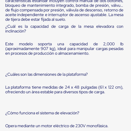
sistema
características estándar incluyen control manual de dos botones,
bloqueo de mantenimiento integrado, bomba de presión, válvula
de
de flujo compensada por presión, válvula de descenso, retorno de
retención
aceite independiente e interruptor de ascenso ajustable. La mesa
de
de tijera debe estar fijada al suelo.
ruedas
¿Cuál es la capacidad de carga de la mesa elevadora con
Retenedores
inclinación?
de
andén
Automáticos
Este modelo soporta una capacidad de 2,000 lb
Retenedores
(aproximadamente 907 kg), ideal para manipular cargas pesadas
de
en procesos de producción o almacenamiento.
Andén
Multi
Transportes
Controles
¿Cuáles son las dimensiones de la plataforma?
de
Muelle/Andén
La plataforma tiene medidas de 24 x 48 pulgadas (61 x 122 cm),
Controles
ofreciendo un área estable para diversos tipos de carga.
de
Muelle/Andén
Básico
Controles
¿Cómo funciona el sistema de elevación?
de
Muelle/Andén
Opera mediante un motor eléctrico de 230V monofásica.
Integral