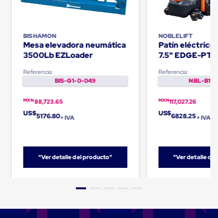
Cinta
de
Aislar
Cinta
BISHAMON
NOBLELIFT
de
Mesa elevadora neumática
Patín eléctric
Aluminio
3500Lb EZLoader
7.5" EDGE-PT
Cinta
de
Referencia:
Referencia:
Papel
BIS-G1-0-049
NBL-B1-0
Cinta
de
MXN
MXN
88,723.65
117,027.26
Seguridad
Masking
US$
US$
5176.80
6828.25
+ IVA
+ IVA
Tape
Cinta
Adhesiva
Transparente
y
"Ver detalle del producto"
"Ver detalle de
Canela
Cinta
Flejadora
Cinta
Tipo
Diurex