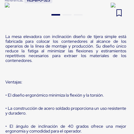
Referencia
VES-B1-0-323
Pestañas
9
.
flejadora
de
Borde
10
.
cámara cph
de
andén
Pestañas
La mesa elevadora con inclinación diseño de tijera simple está
de
fabricada para colocar los contenedores al alcance de los
Borde
operarios de la línea de montaje y producción. Su diseño único
de
reduce la fatiga al minimizar las flexiones y estiramientos
andén
repetitivos necesarios para extraer los materiales de los
Mecánicas
contenedores.
Pestañas
de
Borde
de
Ventajas:
andén
Hidráulicas
• El diseño ergonómico minimiza la flexión y la torsión.
Rampas
de
patio
• La construcción de acero soldado proporciona un uso resistente
portátiles
y duradero.
Rampas
de
• El ángulo de inclinación de 40 grados ofrece una mejor
patio
ergonomía y comodidad para el operador.