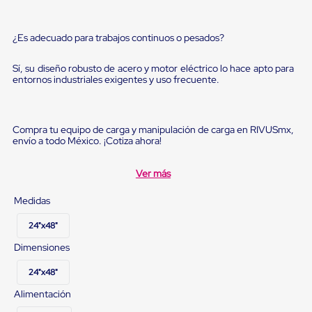
Diablito
de
carga
¿Es adecuado para trabajos continuos o pesados?
Diablito
eléctrico
Diablito
Sí, su diseño robusto de acero y motor eléctrico lo hace apto para
manual
entornos industriales exigentes y uso frecuente.
Plataformas
de
carga
Jaulas
Compra tu equipo de carga y manipulación de carga en RIVUSmx,
de
envío a todo México. ¡Cotiza ahora!
Distribución
Ultima
Ver más
Milla
Dollies
Medidas
para
Charolas
24"x48"
Plásticas
Contenedores
Dimensiones
Metálicos
Colapsables
24"x48"
Jaulas
de
Alimentación
Distribución