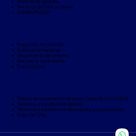
Políticas de garantía
trinca
Servicios de valor al cliente
Hebillas
Crédito RIVUS®
para
Fleje
de
Ayuda
poliéster
tejido
Hebillas
Preguntas frecuentes
para
Solicitud de facturas
trinca
Seguimiento de ordenes
Trinca
Recuperar contraseña
de
Contáctanos
poliester
alta
resistencia
Legal
Bolsas
para
viveros
Política de tratamiento de datos (aviso de privacidad)
Alambre
Términos y condiciones del sitio
de
Términos y condiciones descuentos y promociones
PET
Mapa del Sitio
Mallas
envolventes
Mallas
envolventes