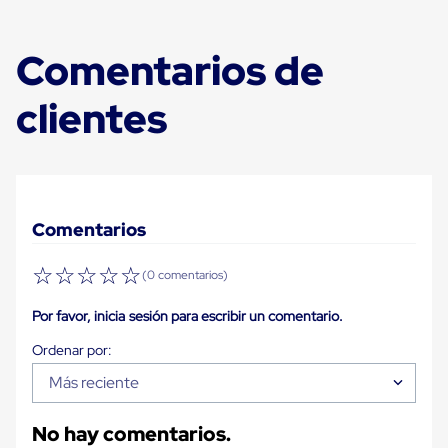
Carton
Plastico
Esquineros
Comentarios de
de
Carton
clientes
Esquineros
Plasticos
Soluciones
de
Embalaje
Tiersheet
Layer
Comentarios
Pad
Plastico
Laminas
☆
☆
☆
☆
☆
(0 comentarios)
de
Carton
Por favor, inicia sesión para escribir un comentario.
Tiersheet
Hojas
de
Carton
Más reciente
Anti
Deslizamiento
Separador
No hay comentarios.
de