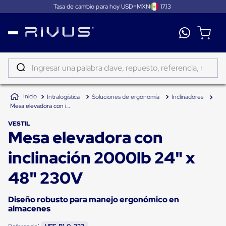
Tasa de cambio para hoy USD=MXN
17.13
Distribución
Puertas
de
Ingresar una palabra clave, repuesto, referencia, marca...
andén
Rampas
TÉRMINOS MÁS BUSCADOS
Niveladoras
Intralogística
Soluciones de ergonomía
Inclinadores
de
1
.
patin
Mesa elevadora con inclinación 2000lb 24" x 48" 230V
andén
2
.
tambos
Rampas
VESTIL
niveladoras
Mesa elevadora con
3
.
taylor dunn
de
andén
4
.
proyector
inclinación 2000lb 24" x
hidráulicas
Rampas
5
.
termograficador
niveladoras
48" 230V
neumáticas
6
.
monitor 7
Rampas
niveladoras
Diseño robusto para manejo ergonómico en
7
.
fleje
de
almacenes
andén
8
.
emplayadora plato giratorio
mecánicas
: