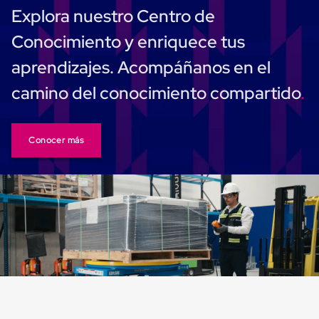
Despachador
Explora nuestro Centro de
de
Cinta
Conocimiento y enriquece tus
Fleje
Fleje
aprendizajes. Acompáñanos en el
Plástico
PP
camino del conocimiento compartido
(Polipropileno)
Fleje
Plástico
PET
(Polyester)
Conocer más
Fleje
de
Acero
Sellos
para
Fleje
Bolsas
de
aire
Bolsas
de
Aire
Papel