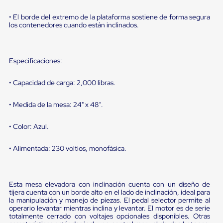
portátiles
de
• El borde del extremo de la plataforma sostiene de forma segura
Cargas
los contenedores cuando están inclinados.
Convencionales
Sellos
para
Puertas
Especificaciones:
de
andén
Sellos
• Capacidad de carga: 2,000 libras.
de
Cabezal
• Medida de la mesa: 24" x 48".
Fijo
Sellos
de
• Color: Azul.
Cabezal
Colgante
• Alimentada: 230 voltios, monofásica.
Cortina
Retenedores
de
andén
Esta mesa elevadora con inclinación cuenta con un diseño de
Retenedores
tijera cuenta con un borde alto en el lado de inclinación, ideal para
de
la manipulación y manejo de piezas. El pedal selector permite al
andén
operario levantar mientras inclina y levantar. El motor es de serie
con
totalmente cerrado con voltajes opcionales disponibles. Otras