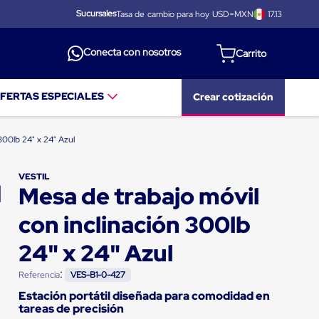
Sucursales
Tasa de cambio para hoy USD=MXN
17.13
Conecta con nosotros
FERTAS ESPECIALES
Crear cotización
300lb 24" x 24" Azul
VESTIL
Mesa de trabajo móvil
con inclinación 300lb
24" x 24" Azul
:
Referencia
VES-B1-0-427
Estación portátil diseñada para comodidad en
tareas de precisión