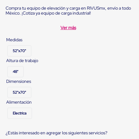
Ultima
Milla
Compra tu equipo de elevación y carga en RIVUSmx, envío a todo
Anti-
México. ¡Cotiza ya equipo de carga industrial!
Robo
Hormiga
Ver más
Estanterías
Móviles
Medidas
MRO
Distribución
52"x70"
Equipos
Móviles
Altura de trabajo
Diablitos
de
48"
carga
Empaque
Dimensiones
y
Embalaje
52"x70"
Playo
Alimentación
Emplaye
Stretch
Film
Electrica
Automatico
Emplaye
Manual
¿Estás interesado en agregar los siguientes servicios?
Plastico