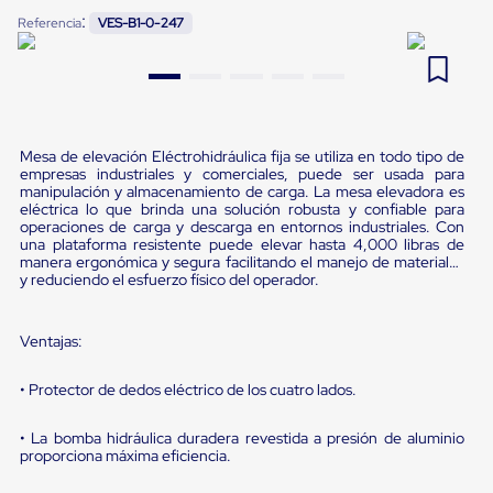
Pestañas
:
Referencia
VES-B1-0-247
9
.
flejadora
de
Borde
10
.
cámara cph
de
andén
Pestañas
de
Borde
Mesa de elevación Eléctrohidráulica fija se utiliza en todo tipo de
empresas industriales y comerciales, puede ser usada para
de
manipulación y almacenamiento de carga. La mesa elevadora es
andén
eléctrica lo que brinda una solución robusta y confiable para
Mecánicas
operaciones de carga y descarga en entornos industriales. Con
Pestañas
una plataforma resistente puede elevar hasta 4,000 libras de
de
manera ergonómica y segura facilitando el manejo de materiales
Borde
y reduciendo el esfuerzo físico del operador.
de
andén
Hidráulicas
Ventajas:
Rampas
de
• Protector de dedos eléctrico de los cuatro lados.
patio
portátiles
Rampas
• La bomba hidráulica duradera revestida a presión de aluminio
de
proporciona máxima eficiencia.
patio