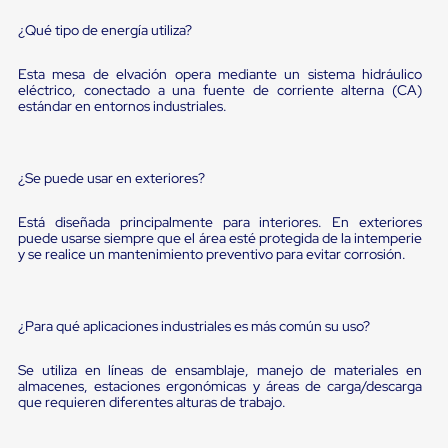
Diablito
de
¿Qué tipo de energía utiliza?
carga
Diablito
Esta mesa de elvación opera mediante un sistema hidráulico
eléctrico
eléctrico, conectado a una fuente de corriente alterna (CA)
Diablito
estándar en entornos industriales.
manual
Plataformas
de
carga
¿Se puede usar en exteriores?
Jaulas
de
Distribución
Está diseñada principalmente para interiores. En exteriores
Ultima
puede usarse siempre que el área esté protegida de la intemperie
y se realice un mantenimiento preventivo para evitar corrosión.
Milla
Dollies
para
Charolas
¿Para qué aplicaciones industriales es más común su uso?
Plásticas
Contenedores
Metálicos
Se utiliza en líneas de ensamblaje, manejo de materiales en
Colapsables
almacenes, estaciones ergonómicas y áreas de carga/descarga
Jaulas
que requieren diferentes alturas de trabajo.
de
Distribución