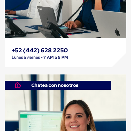
Caja
Super
Sacos
de
Rafia
Super
Sacos
de
Rafia
sin
+52 (442) 628 2250
personalizar
Lunes a viernes -
7 AM a 5 PM
Super
Sacos
de
rafia
personalizados
Chatea con nosotros
Cable
de
Polipropileno
Rafia
Fibrilada
Arpilla
Circular
Con
Etiqueta