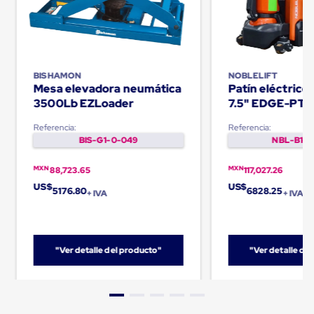
Cinta
de
Aislar
Cinta
de
Aluminio
BISHAMON
NOBLELIFT
Cinta
Mesa elevadora neumática
Patín eléctric
de
3500Lb EZLoader
7.5" EDGE-PT
Papel
Cinta
Referencia:
Referencia:
de
BIS-G1-0-049
NBL-B1-0
Seguridad
Masking
MXN
MXN
88,723.65
117,027.26
Tape
US$
US$
Cinta
5176.80
6828.25
+ IVA
+ IVA
Adhesiva
Transparente
y
Canela
Cinta
"Ver detalle del producto"
"Ver detalle de
Flejadora
Cinta
Tipo
Diurex