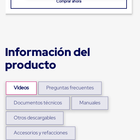
Comprar ahora
Plastico
Tarimas
de
Plastico
para
Buenas
Prácticas
de
Información del
Manufactura
Tarimas
de
producto
Plastico
para
Exportación
Tarimas
Videos
Preguntas frecuentes
de
Plastico
Rackeables
Documentos técnicos
Manuales
Tarimas
de
Plastico
Otros descargables
Multiusos
Esquineros
Accesorios y refacciones
Angulos
de