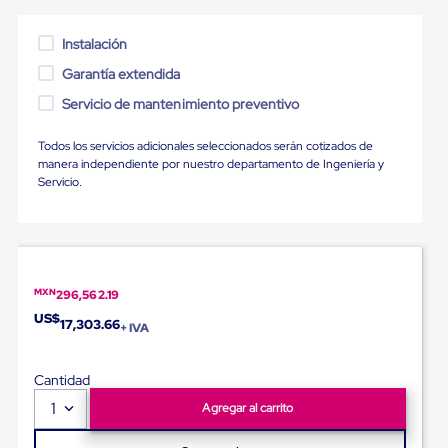
para
Emplayar
Preestirado
Instalación
Pelicula
Garantía extendida
Plastica
Stretch
Servicio de mantenimiento preventivo
Hood
Manejo
Todos los servicios adicionales seleccionados serán cotizados de
de
manera independiente por nuestro departamento de Ingeniería y
carga
Servicio.
sin
tarimas
Slip
Sheet
Slip
Sheet
MXN
de
296,562.19
Plastico
US$
17,303.66
+ IVA
Slip
Sheet
de
Cantidad
Carton
Tarimas
1
Agregar al carrito
Tarimas
de