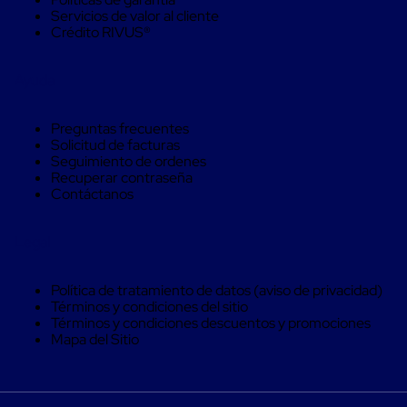
trinca
Servicios de valor al cliente
Hebillas
Crédito RIVUS®
para
Fleje
de
Ayuda
poliéster
tejido
Hebillas
Preguntas frecuentes
para
Solicitud de facturas
trinca
Seguimiento de ordenes
Trinca
Recuperar contraseña
de
Contáctanos
poliester
alta
resistencia
Legal
Bolsas
para
viveros
Política de tratamiento de datos (aviso de privacidad)
Alambre
Términos y condiciones del sitio
de
Términos y condiciones descuentos y promociones
PET
Mapa del Sitio
Mallas
envolventes
Mallas
envolventes