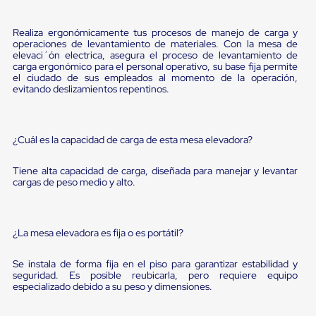
sistema
de
retención
Realiza ergonómicamente tus procesos de manejo de carga y
de
operaciones de levantamiento de materiales. Con la mesa de
ruedas
elevaci´ón electrica, asegura el proceso de levantamiento de
Retenedores
carga ergonómico para el personal operativo, su base fija permite
de
el ciudado de sus empleados al momento de la operación,
evitando deslizamientos repentinos.
andén
Automáticos
Retenedores
de
¿Cuál es la capacidad de carga de esta mesa elevadora?
Andén
Multi
Transportes
Tiene alta capacidad de carga, diseñada para manejar y levantar
Controles
cargas de peso medio y alto.
de
Muelle/Andén
Controles
de
¿La mesa elevadora es fija o es portátil?
Muelle/Andén
Básico
Se instala de forma fija en el piso para garantizar estabilidad y
Controles
seguridad. Es posible reubicarla, pero requiere equipo
de
especializado debido a su peso y dimensiones.
Muelle/Andén
Integral