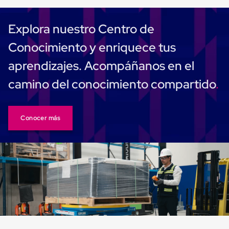
Despachador
de
Cinta
Explora nuestro Centro de
Fleje
Fleje
Conocimiento y enriquece tus
Plástico
PP
aprendizajes. Acompáñanos en el
(Polipropileno)
Fleje
camino del conocimiento compartido
Plástico
PET
(Polyester)
Fleje
Conocer más
de
Acero
Sellos
para
Fleje
Bolsas
de
aire
Bolsas
de
Aire
Papel