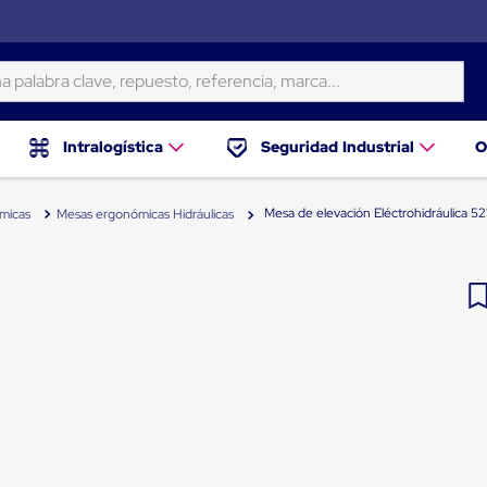
ra clave, repuesto, referencia, marca...
Intralogística
Seguridad Industrial
O
Mesa de elevación Eléctrohidráulica 5
micas
Mesas ergonómicas Hidráulicas