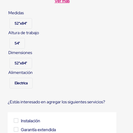
Ver más
Medidas
52"x84"
Altura de trabajo
54"
Dimensiones
52"x84"
Alimentación
Electrica
¿Estás interesado en agregar los siguientes servicios?
Instalación
Garantía extendida