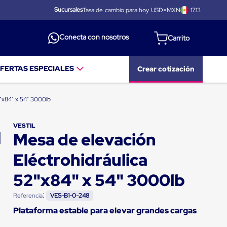
Sucursales
Tasa de cambio para hoy USD=MXN
17.13
Conecta con nosotros
FERTAS ESPECIALES
Crear cotización
2"x84" x 54" 3000lb
VESTIL
Mesa de elevación
Eléctrohidráulica
52"x84" x 54" 3000lb
:
Referencia
VES-B1-0-248
Plataforma estable para elevar grandes cargas