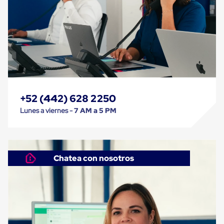
Kraft
Bolsas
de
Aire
Plasticas
Infladores
Airbags
Cajas
de
Carton
Cajas
+52 (442) 628 2250
con
Divisores
Lunes a viernes -
7 AM a 5 PM
Cajas
de
Carton
Corrugado
Cajas
Chatea con nosotros
de
Carton
Jumbo
Interiores
y
Separadores
de