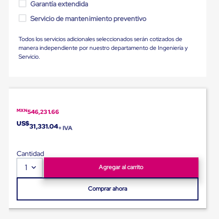
Ultima
Garantía extendida
Milla
Servicio de mantenimiento preventivo
Anti-
Robo
Hormiga
Todos los servicios adicionales seleccionados serán cotizados de
Estanterías
manera independiente por nuestro departamento de Ingeniería y
Móviles
Servicio.
MRO
Distribución
Equipos
Móviles
Diablitos
de
MXN
546,231.66
carga
US$
Empaque
31,331.04
+ IVA
y
Embalaje
Playo
Cantidad
Emplaye
1
Agregar al carrito
Stretch
Film
Automatico
Comprar ahora
Emplaye
Manual
Plastico