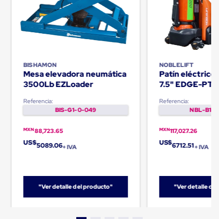
Carton
Corrugado
Freezer
Spacers
Separador
para
Congelación
BISHAMON
NOBLELIFT
Estandar
Mesa elevadora neumática
Patín eléctric
Separador
3500Lb EZLoader
7.5" EDGE-PT
para
Congelación
Referencia:
Referencia:
Ultra
BIS-G1-0-049
NBL-B1-0
Flujo
Cintas
protectoras
MXN
MXN
88,723.65
117,027.26
Cintas
US$
US$
5089.06
6712.51
adhesivas
+ IVA
+ IVA
Cinta
de
Tela
Cinta
"Ver detalle del producto"
"Ver detalle de
para
Ductos
y
Tuberias