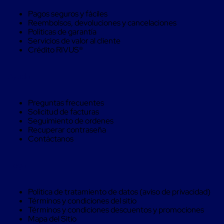
Soluciones
Pagos seguros y fáciles
de
Reembolsos, devoluciones y cancelaciones
sujeción
Políticas de garantía
de
Servicios de valor al cliente
carga
Crédito RIVUS®
Fleje
compuesto
de
Ayuda
alta
resistencia
Fleje
Preguntas frecuentes
de
Solicitud de facturas
cordón
Seguimiento de ordenes
de
Recuperar contraseña
poliéster
Contáctanos
fusionado
Fleje
de
Legal
poliéster
tejido
de
Política de tratamiento de datos (aviso de privacidad)
alta
Términos y condiciones del sitio
resistencia
Términos y condiciones descuentos y promociones
Gancho
Mapa del Sitio
para