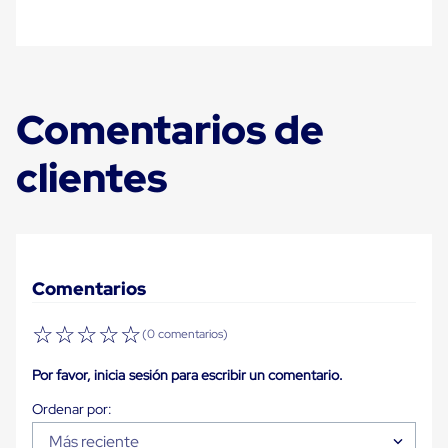
Plastico
Tarimas
de
Plastico
para
Buenas
Comentarios de
Prácticas
de
Manufactura
clientes
Tarimas
de
Plastico
para
Exportación
Tarimas
de
Comentarios
Plastico
Rackeables
☆
☆
☆
☆
☆
Tarimas
(0 comentarios)
de
Plastico
Por favor, inicia sesión para escribir un comentario.
Multiusos
Esquineros
Angulos
Más reciente
de