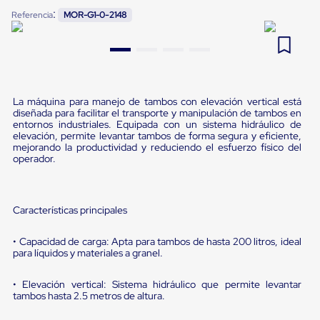
Pestañas
:
Referencia
MOR-G1-0-2148
9
.
flejadora
de
Borde
10
.
slip sheet
de
andén
Pestañas
de
Borde
La máquina para manejo de tambos con elevación vertical está
diseñada para facilitar el transporte y manipulación de tambos en
de
entornos industriales. Equipada con un sistema hidráulico de
andén
elevación, permite levantar tambos de forma segura y eficiente,
Mecánicas
mejorando la productividad y reduciendo el esfuerzo físico del
Pestañas
operador.
de
Borde
de
andén
Características principales
Hidráulicas
Rampas
• Capacidad de carga: Apta para tambos de hasta 200 litros, ideal
de
para líquidos y materiales a granel.
patio
portátiles
Rampas
• Elevación vertical: Sistema hidráulico que permite levantar
de
tambos hasta 2.5 metros de altura.
patio