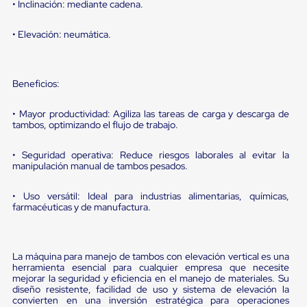
sistema
• Inclinación: mediante cadena.
de
retención
• Elevación: neumática.
de
ruedas
Retenedores
de
Beneficios:
andén
Automáticos
Retenedores
• Mayor productividad: Agiliza las tareas de carga y descarga de
de
tambos, optimizando el flujo de trabajo.
Andén
Multi
• Seguridad operativa: Reduce riesgos laborales al evitar la
Transportes
manipulación manual de tambos pesados.
Controles
de
• Uso versátil: Ideal para industrias alimentarias, químicas,
Muelle/Andén
farmacéuticas y de manufactura.
Controles
de
Muelle/Andén
Básico
La máquina para manejo de tambos con elevación vertical es una
Controles
herramienta esencial para cualquier empresa que necesite
de
mejorar la seguridad y eficiencia en el manejo de materiales. Su
Muelle/Andén
diseño resistente, facilidad de uso y sistema de elevación la
Integral
convierten en una inversión estratégica para operaciones