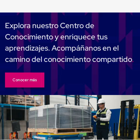
Cinta
de
Aislar
Cinta
Explora nuestro Centro de
de
Aluminio
Conocimiento y enriquece tus
Cinta
de
aprendizajes. Acompáñanos en el
Papel
Cinta
camino del conocimiento compartido
de
Seguridad
Masking
Tape
Conocer más
Cinta
Adhesiva
Transparente
y
Canela
Cinta
Flejadora
Cinta
Tipo
Diurex