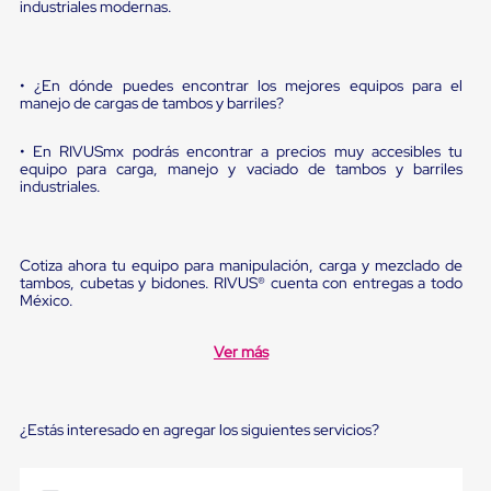
Diablito
industriales modernas.
de
carga
Diablito
eléctrico
• ¿En dónde puedes encontrar los mejores equipos para el
Diablito
manejo de cargas de tambos y barriles?
manual
Plataformas
• En RIVUSmx podrás encontrar a precios muy accesibles tu
de
equipo para carga, manejo y vaciado de tambos y barriles
carga
industriales.
Jaulas
de
Distribución
Ultima
Cotiza ahora tu equipo para manipulación, carga y mezclado de
Milla
tambos, cubetas y bidones. RIVUS® cuenta con entregas a todo
Dollies
México.
para
Charolas
Ver más
Plásticas
Contenedores
Metálicos
Colapsables
¿Estás interesado en agregar los siguientes servicios?
Jaulas
de
Distribución