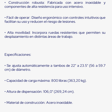
portátiles
• Construcción robusta: Fabricada con acero inoxidable y
de
componentes de alta resistencia para uso intensivo.
Cargas
Convencionales
• Fácil de operar: Diseño ergonómico con controles intuitivos que
Sellos
facilitan su uso y reducen el riesgo de lesiones.
para
Puertas
de
• Alta movilidad: Incorpora ruedas resistentes que permiten su
andén
desplazamiento en distintas áreas de trabajo.
Sellos
de
Cabezal
Fijo
Especificaciones:
Sellos
de
• Se ajusta automáticamente a tambos de 22" a 23.5" (56 a 59.7
Cabezal
cm) de diámetro.
Colgante
Cortina
• Capacidad de carga máxima: 800 libras (363,20 kg).
Retenedores
de
andén
• Altura de dispensación: 106,0" (269,24 cm).
Retenedores
de
• Material de construcción: Acero inoxidable.
andén
con