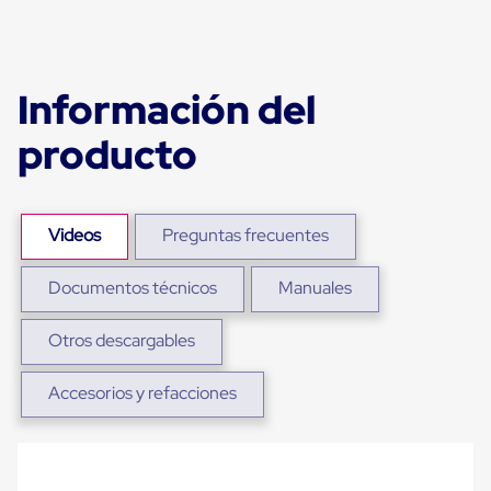
para
Emplayar
Preestirado
Pelicula
Plastica
Información del
Stretch
Hood
producto
Manejo
de
carga
sin
tarimas
Videos
Preguntas frecuentes
Slip
Sheet
Slip
Documentos técnicos
Manuales
Sheet
de
Otros descargables
Plastico
Slip
Sheet
Accesorios y refacciones
de
Carton
Tarimas
Tarimas
de